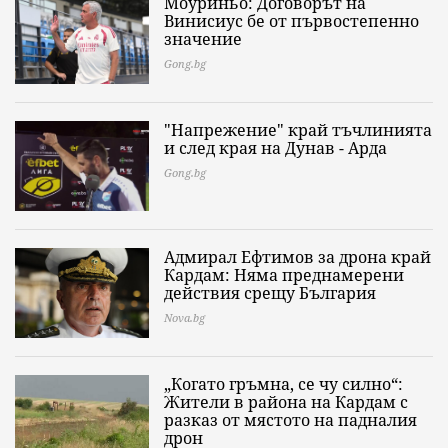
Моуриньо: Договорът на
Винисиус бе от първостепенно
значение
Gong.bg
"Напрежение" край тъчлинията
и след края на Дунав - Арда
Gong.bg
Адмирал Ефтимов за дрона край
Кардам: Няма преднамерени
действия срещу България
Nova.bg
„Когато гръмна, се чу силно“:
Жители в района на Кардам с
разказ от мястото на падналия
дрон