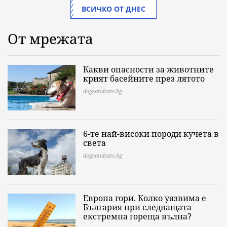
ВСИЧКО ОТ ДНЕС
От мрежата
Какви опасности за животните
крият басейните през лятото
dogsandcats.bg
6-те най-високи породи кучета в
света
dogsandcats.bg
Европа гори. Колко уязвима е
България при следващата
екстремна гореща вълна?