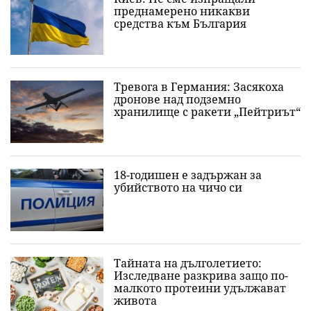
преднамерено никакви
средства към България
Тревога в Германия: Засякоха
дронове над подземно
хранилище с ракети „Пейтриът“
18-годишен е задържан за
убийството на чичо си
Тайната на дълголетието:
Изследване разкрива защо по-
малкото протеини удължават
живота