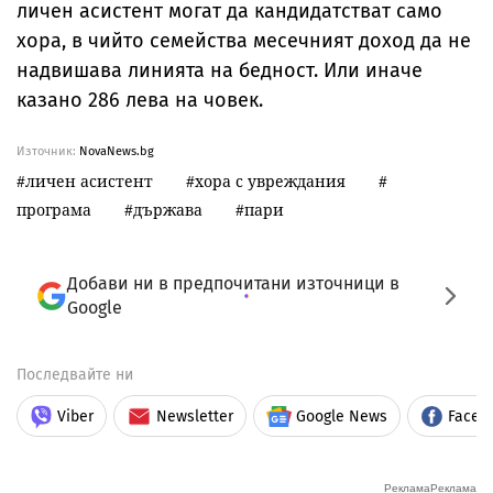
личен асистент могат да кандидатстват само
хора, в чийто семейства месечният доход да не
надвишава линията на бедност. Или иначе
казано 286 лева на човек.
Източник:
NovaNews.bg
личен асистент
хора с увреждания
програма
държава
пари
Добави ни в предпочитани източници в
Google
Последвайте ни
Viber
Newsletter
Google News
Faceb