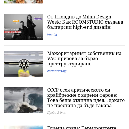
От Пловдив до Milan Design
Week: Как ROOMSTUDIO създава
български high-end дизайн
biss.bg
Мажоритарният собственик на
VAG призова за бързо
преструктуриране
carmarket.bg
СССР осея арктическото си
крайбрежие с ядрени фарове:
Това беше отлична идея... докато
не престана да бъде такава
Преди 3 дни
Гореща сряда: Термометрите