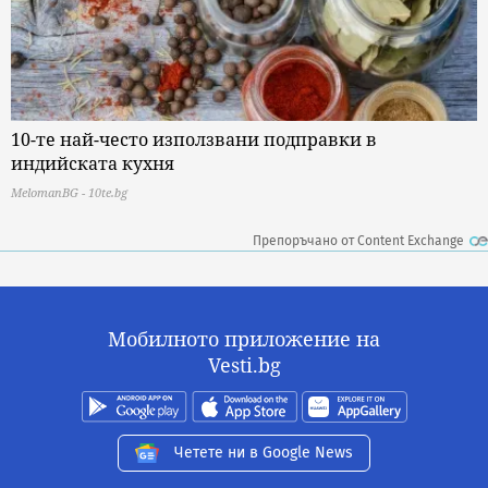
10-те най-често използвани подправки в
индийската кухня
MelomanBG - 10te.bg
Препоръчано от Content Exchange
Мобилното приложение на
Vesti.bg
Четете ни в Google News