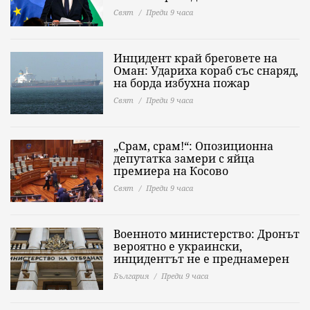
Свят
Преди 9 часа
Инцидент край бреговете на
Оман: Удариха кораб със снаряд,
на борда избухна пожар
Свят
Преди 9 часа
„Срам, срам!“: Опозиционна
депутатка замери с яйца
премиера на Косово
Свят
Преди 9 часа
Военното министерство: Дронът
вероятно е украински,
инцидентът не е преднамерен
България
Преди 9 часа