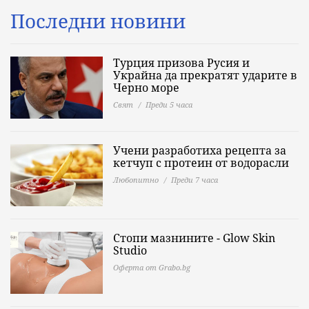
Последни новини
Турция призова Русия и
Украйна да прекратят ударите в
Черно море
Свят
Преди 5 часа
Учени разработиха рецепта за
кетчуп с протеин от водорасли
Любопитно
Преди 7 часа
Стопи мазнините - Glow Skin
Studio
Оферта от Grabo.bg