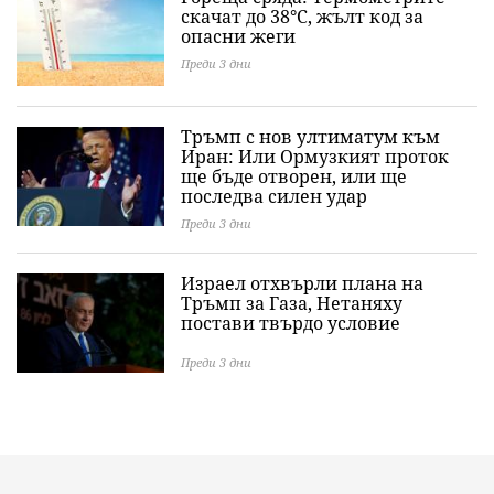
скачат до 38°C, жълт код за
опасни жеги
Преди 3 дни
Тръмп с нов ултиматум към
Иран: Или Ормузкият проток
ще бъде отворен, или ще
последва силен удар
Преди 3 дни
Израел отхвърли плана на
Тръмп за Газа, Нетаняху
постави твърдо условие
Преди 3 дни