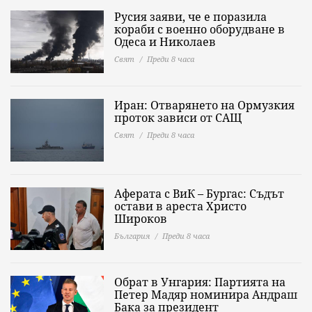
Русия заяви, че е поразила
кораби с военно оборудване в
Одеса и Николаев
Свят
Преди 8 часа
Иран: Отварянето на Ормузкия
проток зависи от САЩ
Свят
Преди 8 часа
Аферата с ВиК – Бургас: Съдът
остави в ареста Христо
Широков
България
Преди 8 часа
Обрат в Унгария: Партията на
Петер Мадяр номинира Андраш
Бака за президент