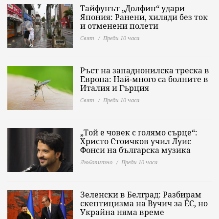
Тайфунът „Долфин“ удари
Япония: Ранени, хиляди без ток
и отменени полети
Свят
Преди 10 часа
Ръст на западнонилска треска в
Европа: Най-много са болните в
Италия и Гърция
Свят
Преди 10 часа
„Той е човек с голямо сърце“:
Христо Стоичков учил Луис
Фонси на българска музика
Любопитно
Преди 10 часа
Зеленски в Белград: Разбирам
скептицизма на Вучич за ЕС, но
Украйна няма време