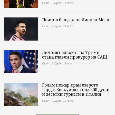
Свят
Преди 11 часа
Почина бащата на Лионел Меси
Свят
Преди 11 часа
Личният адвокат на Тръмп
стана главен прокурор на САЩ
Свят
Преди 11 часа
Голям пожар край езерото
Гарда: Евакуираха над 200 души
и десетки туристи в Италия
Свят
Преди 12 часа