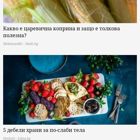
Какво е царевична коприна и защо е толкова
полезна?
MelomanBG - Sled5.bg
5 дебели храни за по-слаби тела
NetInfo - Edna.bg