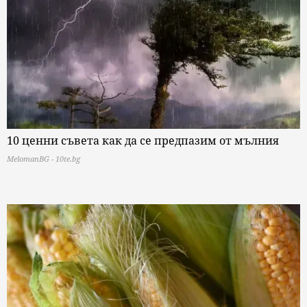
10 ценни съвета как да се предпазим от мълния
MelomanBG - 10te.bg