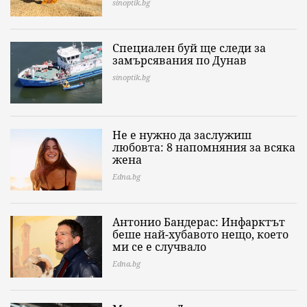
sinoptik.bg
Специален буй ще следи за
замърсявания по Дунав
sinoptik.bg
Не е нужно да заслужиш
любовта: 8 напомняния за всяка
жена
Edna.bg
Антонио Бандерас: Инфарктът
беше най-хубавото нещо, което
ми се е случвало
Edna.bg