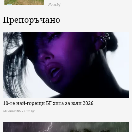
Nova.bg
Препоръчано
10-те най-горещи БГ хита за юли 2026
MelomanBG - 10te.bg