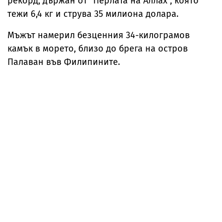
рекорд, държан от "Перлата на Аллах", която
тежи 6,4 кг и струва 35 милиона долара.
Мъжът намерил безценния 34-килограмов
камък в морето, близо до брега на остров
Палаван във Филипините.