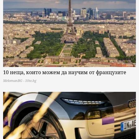
10 неща, които можем да научим от французите
MelomanBG - 10te.bg