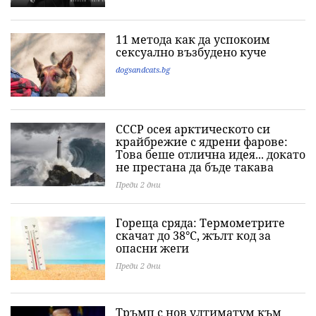
11 метода как да успокоим
сексуално възбудено куче
dogsandcats.bg
СССР осея арктическото си
крайбрежие с ядрени фарове:
Това беше отлична идея... докато
не престана да бъде такава
Преди 2 дни
Гореща сряда: Термометрите
скачат до 38°C, жълт код за
опасни жеги
Преди 2 дни
Тръмп с нов ултиматум към