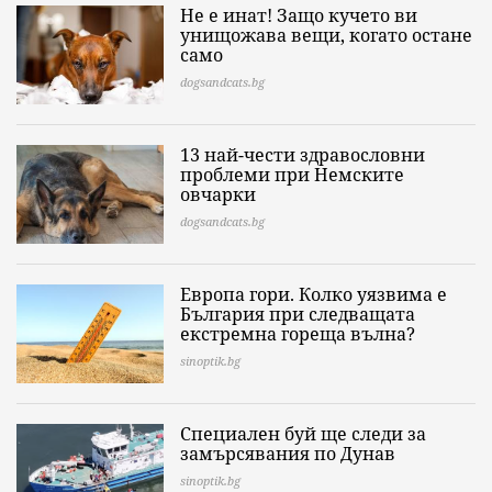
Не е инат! Защо кучето ви
унищожава вещи, когато остане
само
dogsandcats.bg
13 най-чести здравословни
проблеми при Немските
овчарки
dogsandcats.bg
Европа гори. Колко уязвима е
България при следващата
екстремна гореща вълна?
sinoptik.bg
Специален буй ще следи за
замърсявания по Дунав
sinoptik.bg