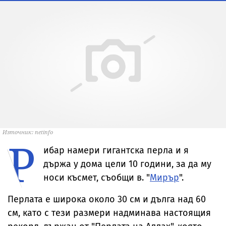
Източник: netinfo
Р
ибар намери гигантска перла и я
държа у дома цели 10 години, за да му
носи късмет, съобщи в. "
Мирър
".
Перлата е широка около 30 см и дълга над 60
см, като с тези размери надминава настоящия