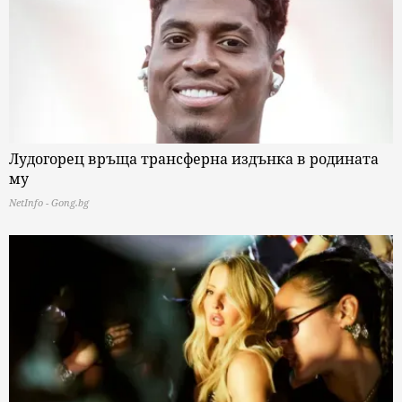
Лудогорец връща трансферна издънка в родината
му
NetInfo - Gong.bg