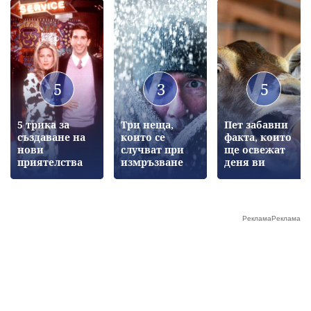
5
3
5
5 трика за
Три неща,
Пет забавни
създаване на
които се
факта, които
нови
случват при
ще освежат
приятелства
измръзване
деня ви