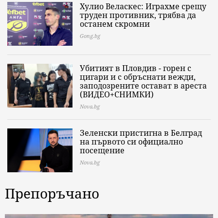
Хулио Веласкес: Играхме срещу
труден противник, трябва да
останем скромни
Gong.bg
Убитият в Пловдив - горен с
цигари и с обръснати вежди,
заподозрените остават в ареста
(ВИДЕО+СНИМКИ)
Nova.bg
Зеленски пристигна в Белград
на първото си официално
посещение
Nova.bg
Препоръчано