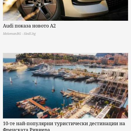
Audi показа новото A2
MelomanBG - Sled5.bg
10-те най-популярни туристически дестинации на
Френската Ривиера