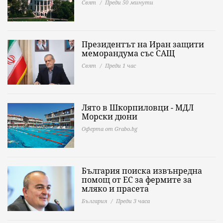
Свят
Преди 50 минути
Президентът на Иран защити
меморандума със САЩ
Свят
Преди 1 час
Лято в Шкорпиловци - МДЛ
Морски дюни
Оферта от Grabo.bg
България поиска извънредна
помощ от ЕС за фермите за
мляко и прасета
България
Преди 3 часа