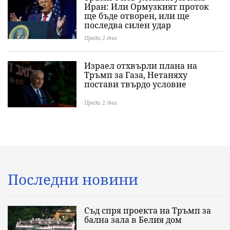
Иран: Или Ормузкият проток
ще бъде отворен, или ще
последва силен удар
Преди 2 дни
Израел отхвърли плана на
Тръмп за Газа, Нетаняху
постави твърдо условие
Преди 2 дни
Последни новини
Съд спря проекта на Тръмп за
бална зала в Белия дом