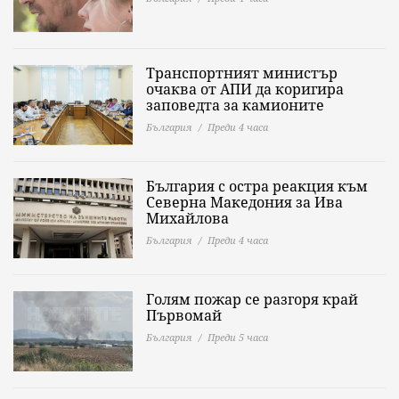
Транспортният министър
очаква от АПИ да коригира
заповедта за камионите
България
Преди 4 часа
България с остра реакция към
Северна Македония за Ива
Михайлова
България
Преди 4 часа
Голям пожар се разгоря край
Първомай
България
Преди 5 часа