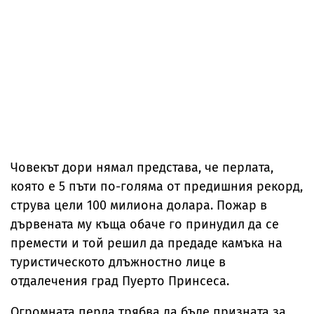
Човекът дори нямал представа, че перлата,
която е 5 пъти по-голяма от предишния рекорд,
струва цели 100 милиона долара. Пожар в
дървената му къща обаче го принудил да се
премести и той решил да предаде камъка на
туристическото длъжностно лице в
отдалечения град Пуерто Принсеса.
Огромната перла трябва да бъде призната за