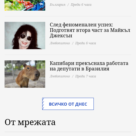
България
Преди 6 часа
След феноменален успех:
Подготвят втора част за Майкъл
Джексън
Любопитно
Преди 6 часа
Капибари прекъснаха работата
на депутати в Бразилия
Любопитно
Преди 7 часа
ВСИЧКО ОТ ДНЕС
От мрежата