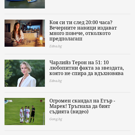
Коя си ти след 20:00 часа?
Вечерните навици издават
много повече, отколкото
предполагаш
Edna.bg
Чарлийз Терон на 51: 10
любопитни факта за звездата,
която не спира да вдъхновява
Edna.bg
Огромен скандал на Етър -
Марек! Тръгнаха да бият
съдията (видео)
Gong.bg