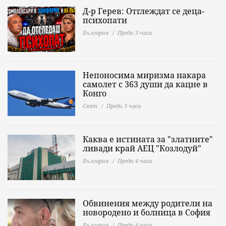
Д-р Герев: Отглеждат се деца-
психопати
България
Преди 3 часа
Непоносима миризма накара
самолет с 363 души да кацне в
Конго
Свят
Преди 3 часа
Каква е истината за "златните"
ливади край АЕЦ "Козлодуй"
България
Преди 4 часа
Обвинения между родители на
новородено и болница в София
България
Преди 4 часа