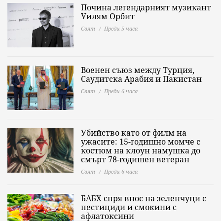
Почина легендарният музикант
Уилям Орбит
Свят
Преди 5 часа
Военен съюз между Турция,
Саудитска Арабия и Пакистан
Свят
Преди 6 часа
Убийство като от филм на
ужасите: 15-годишно момче с
костюм на клоун намушка до
смърт 78-годишен ветеран
Свят
Преди 6 часа
БАБХ спря внос на зеленчуци с
пестициди и смокини с
афлатоксини