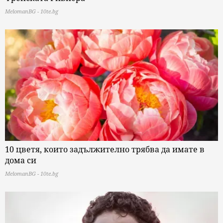
MelomanBG - 10te.bg
10 цветя, които задължително трябва да имате в
дома си
MelomanBG - 10te.bg