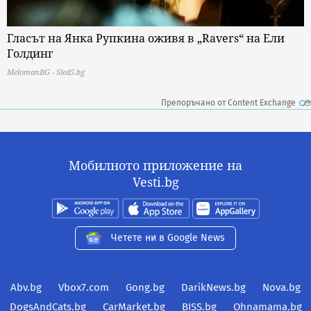
Гласът на Янка Рупкина оживя в „Ravers“ на Ели
Голдинг
MelomanBG - Sled5.bg
Препоръчано от Content Exchange
Мобилното приложение на
Vesti.bg
Четете ни в Google News
Abv.bg
Vbox7.com
Gong.bg
DarikNews.bg
Nova.bg
DogsAndCats.bg
CarMarket.bg
BISS.bg
Ohnamama.bg