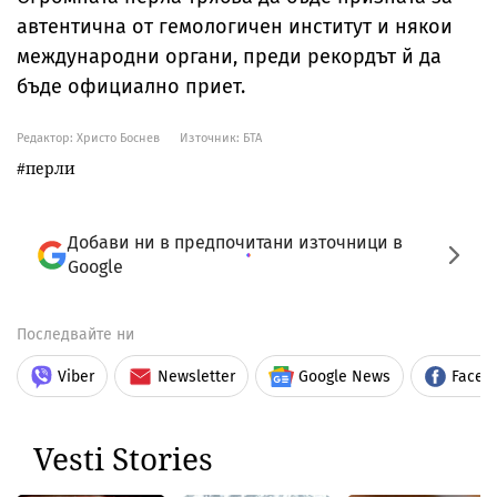
автентична от гемологичен институт и някои
международни органи, преди рекордът й да
бъде официално приет.
Редактор: Христо Боснев
Източник:
БТА
перли
Добави ни в предпочитани източници в
Google
Последвайте ни
Viber
Newsletter
Google News
Faceb
Vesti Stories