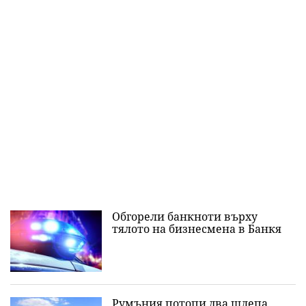
Обгорели банкноти върху
тялото на бизнесмена в Банкя
Румъния потопи два шлепа,