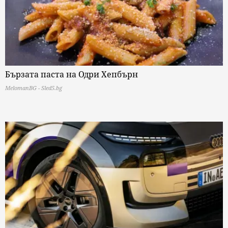
Бързата паста на Одри Хепбърн
MelomanBG - Sled5.bg