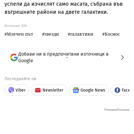
успели да изчислят само масата, събрана във
вътрешните райони на двете галактики.
Източник:
БТА
Млечен път
звезди
галактики
Космос
Добави ни в предпочитани източници в
Google
Последвайте ни
Viber
Newsletter
Google News
Faceb