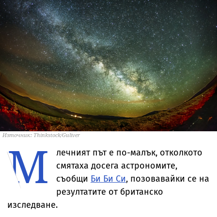
Източник: Thinkstock/Guliver
М
лечният път е по-малък, отколкото
смятаха досега астрономите,
съобщи
Би Би Си
, позовавайки се на
резултатите от британско
изследване.