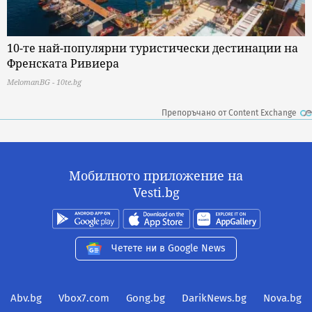
10-те най-популярни туристически дестинации на
Френската Ривиера
MelomanBG - 10te.bg
Препоръчано от Content Exchange
Мобилното приложение на
Vesti.bg
Четете ни в Google News
Abv.bg
Vbox7.com
Gong.bg
DarikNews.bg
Nova.bg