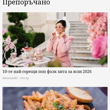
Препоръчано
10-те най-горещи поп фолк хита за юли 2026
MelomanBG - 10te.bg