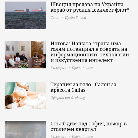
Швеция предава на Украйна
кораб от руския „сенчест флот“
Свят
Преди 5 часа
Йотова: Нашата страна има
голям потенциал в сферата на
информационните технологии
и изкуствения интелект
България
Преди 6 часа
Терапия за тяло - Салон за
красота Callas
Оферта от Grabo.bg
Стълб дим над София, пожар в
столичен квартал
България
Преди 9 часа