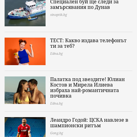
Специален буй ще следи за
замърсявания по Дунав
sinoptik.bg
ТЕСТ: Какво издава телефонът
ти за теб?
Edna.bg
Палатка под звездите! Юлиан
Костов и Мирела Илиева
избраха най-романтичната
почивка
Edna.bg
Леандро Годой: ЦСКА навлезе в
шампионски ритъм
Gong.bg