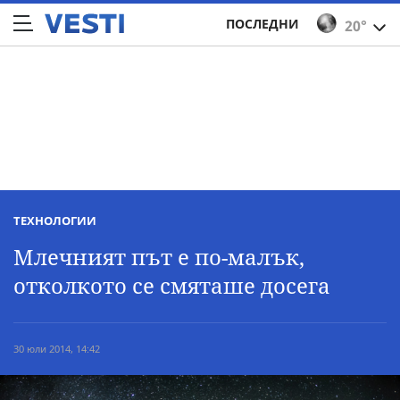
ПОСЛЕДНИ
20°
ТЕХНОЛОГИИ
Млечният път е по-малък,
отколкото се смяташе досега
30 юли 2014, 14:42