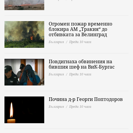
Огромен пожар временно
блокира АМ „Тракия“ до
отбивката за Велинград
България
Преди 10 часа
Повдигнаха обвинения на
бившия шеф на ВиК-Бургас
България
Преди 10 часа
Почина д-р Георги Поптодоров
България
Преди 10 часа