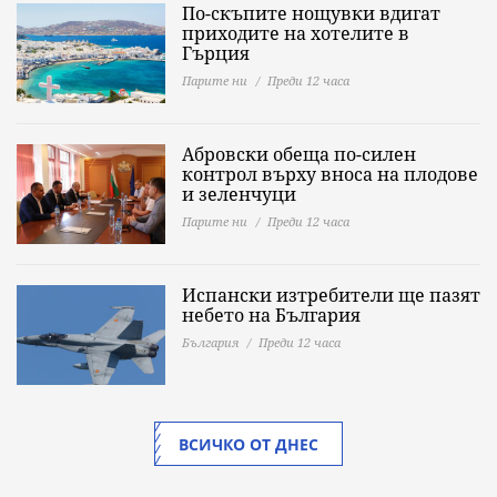
По-скъпите нощувки вдигат
приходите на хотелите в
Гърция
Парите ни
Преди 12 часа
Абровски обеща по-силен
контрол върху вноса на плодове
и зеленчуци
Парите ни
Преди 12 часа
Испански изтребители ще пазят
небето на България
България
Преди 12 часа
ВСИЧКО ОТ ДНЕС