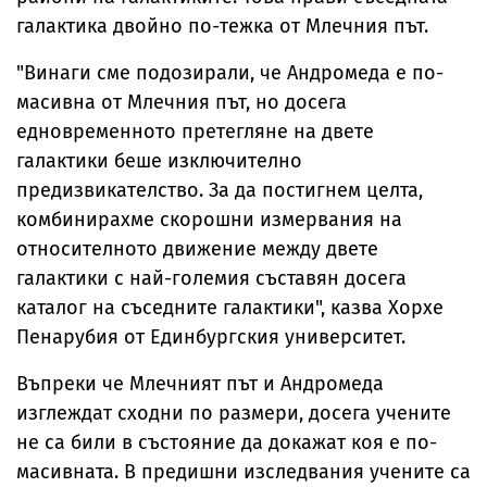
галактика двойно по-тежка от Млечния път.
"Винаги сме подозирали, че Андромеда е по-
масивна от Млечния път, но досега
едновременното претегляне на двете
галактики беше изключително
предизвикателство. За да постигнем целта,
комбинирахме скорошни измервания на
относителното движение между двете
галактики с най-големия съставян досега
каталог на съседните галактики", казва Хорхе
Пенарубия от Единбургския университет.
Въпреки че Млечният път и Андромеда
изглеждат сходни по размери, досега учените
не са били в състояние да докажат коя е по-
масивната. В предишни изследвания учените са