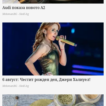
Audi показа новото A2
MelomanBG - Sled5.bg
6 август: Честит рожден ден, Джери Халиуел!
MelomanBG - Sled5.bg