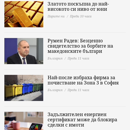
Златото поскъпна до най-
високото си ниво от юни
Парите ни
Преди 10 часа
Румен Радев: Безценно
свидетелство за борбите на
македонските българи
България
Преди 11 часа
Най-после избраха фирма за
почистване на Зона 3 в София
България
Преди 11 часа
Задължителен енергиен
сертификат може да блокира
сделки с имоти