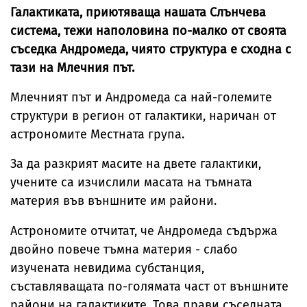
Галактиката, приютяваща нашата Слънчева
система, тежи наполовина по-малко от своята
съседка Андромеда, чиято структура е сходна с
тази на Млечния път.
Млечният път и Андромеда са най-големите
структури в регион от галактики, наричан от
астрономите Местната група.
За да разкрият масите на двете галактики,
учените са изчислили масата на тъмната
материя във външните им райони.
Астрономите отчитат, че Андромеда съдържа
двойно повече тъмна материя - слабо
изучената невидима субстанция,
съставляващата по-голямата част от външните
райони на галактиките. Това прави съседната