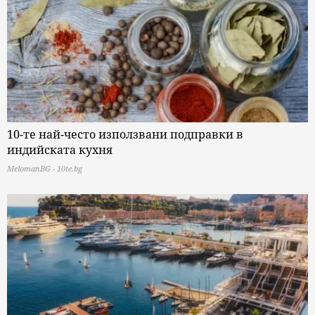
10-те най-често използвани подправки в
индийската кухня
MelomanBG - 10te.bg