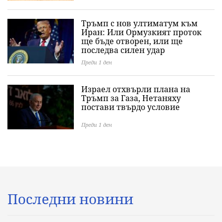
Тръмп с нов ултиматум към
Иран: Или Ормузкият проток
ще бъде отворен, или ще
последва силен удар
Преди 1 ден
Израел отхвърли плана на
Тръмп за Газа, Нетаняху
постави твърдо условие
Преди 1 ден
Последни новини