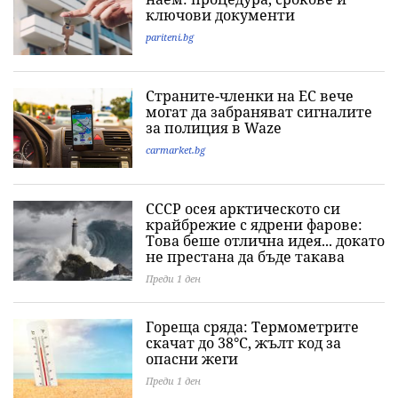
ключови документи
pariteni.bg
Страните-членки на ЕС вече
могат да забраняват сигналите
за полиция в Waze
carmarket.bg
СССР осея арктическото си
крайбрежие с ядрени фарове:
Това беше отлична идея... докато
не престана да бъде такава
Преди 1 ден
Гореща сряда: Термометрите
скачат до 38°C, жълт код за
опасни жеги
Преди 1 ден