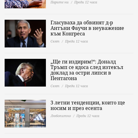
Парите ни
Преди 12 часа
Гласуваха да обвинят д-р
Антъни Фаучи в неуважение
към Конгреса
Свят
Преди 12 часа
„Ще ги издирим!“: Доналд
Тръмп се ядоса след изтекъл
доклад за остри липси в
Пентагона
Свят
Преди 12 часа
3 летни тенденции, които ще
носим и през есента
Любопитно
Преди 12 часа