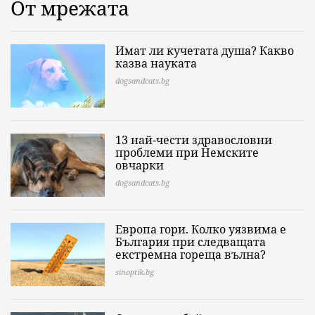
От мрежата
Имат ли кучетата душа? Какво
казва науката
dogsandcats.bg
13 най-чести здравословни
проблеми при Немските
овчарки
dogsandcats.bg
Европа гори. Колко уязвима е
България при следващата
екстремна гореща вълна?
sinoptik.bg