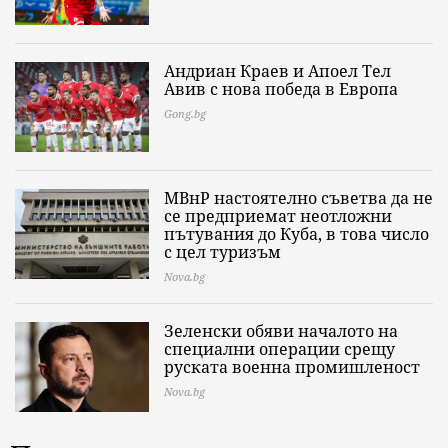
Андриан Краев и Апоел Тел
Авив с нова победа в Европа
Gong.bg
МВнР настоятелно съветва да не
се предприемат неотложни
пътувания до Куба, в това число
с цел туризъм
Nova.bg
Зеленски обяви началото на
специални операции срещу
руската военна промишленост
Nova.bg