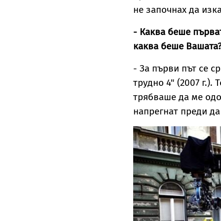
не започнах да изк
- Каква беше първат
каква беше Вашата
- За първи път се с
трудно 4" (2007 г.)
трябваше да ме одо
напрегнат преди да