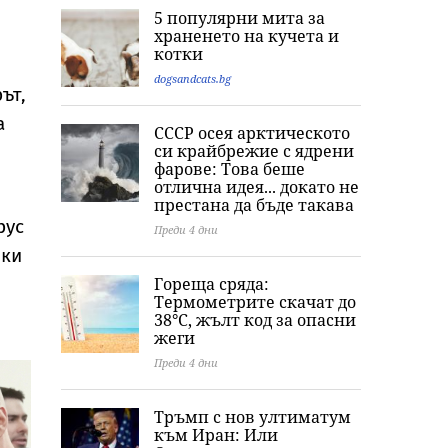
астрономията: Най-
принц Хари: Меган
си“: Годеницат
5 популярни мита за
мощният слънчев
Маркъл разкри
Кристиано
храненето на кучета и
телескоп улови
кулинарна тайна от
Роналдо отвъ
котки
невиждано досега
дома им
на критиките 
явление
тялото ѝ
dogsandcats.bg
ът,
а
СССР осея арктическото
си крайбрежие с ядрени
фарове: Това беше
отлична идея... докато не
престана да бъде такава
рус
Преди 4 дни
оки
Гореща сряда:
Термометрите скачат до
38°C, жълт код за опасни
жеги
Преди 4 дни
Тръмп с нов ултиматум
към Иран: Или