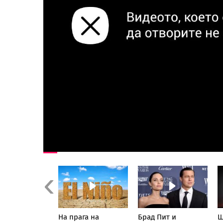
Previous
ам извивките
На прага на
Брад Пит и
Ш