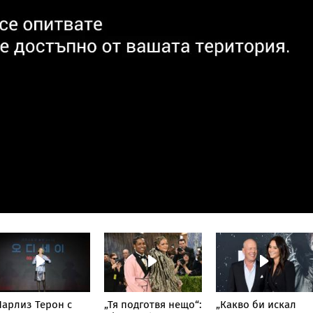
арлиз Терон с
„Тя подготвя нещо“:
„Какво би искал