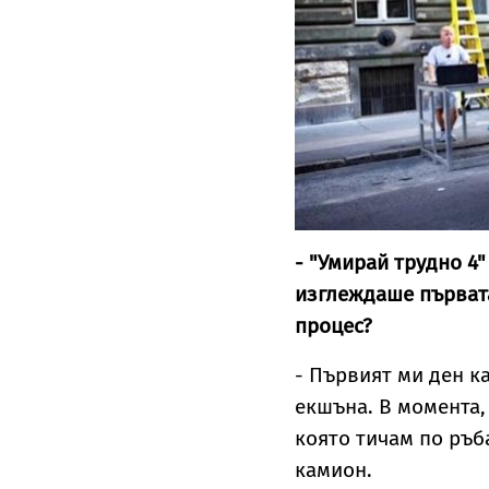
- "Умирай трудно 4
изглеждаше първата
процес?
- Първият ми ден к
екшъна. В момента,
която тичам по ръб
камион.