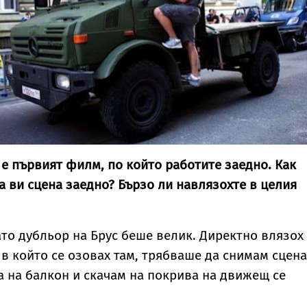
" е първият филм, по който работите заедно. Как
 ви сцена заедно? Бързо ли навлязохте в целия
ато дубльор на Брус беше велик. Директно влязох
 в който се озовах там, трябваше да снимам сцена
а на балкон и скачам на покрива на движещ се