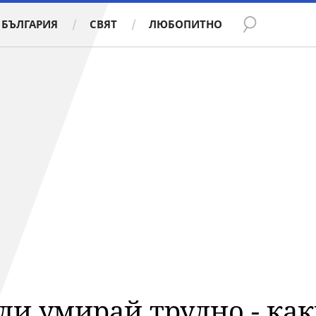
БЪЛГАРИЯ
СВЯТ
ЛЮБОПИТНО
и умирай трудно - какв