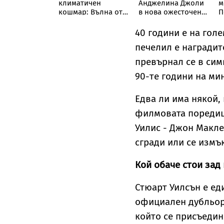
Годеницата на
климатичен
Анджелина Джоли
м
иано
кошмар: Вълна от
в нова ожесточена
П
до отвърна
Ел Ниньо
съдебна битка за
п
итиките към
изтласква
милиони
т
40 години е на гол
о ѝ
температурите до
печелил е наградите
рекордни нива
превърнал се в сим
90-те години на ми
Едва ли има някой, 
филмовата поредица
Уилис - Джон Макле
сгради или се измъ
Кой обаче стои зад
Стюарт Уилсън е ед
официален дубльор 
който се присъедин