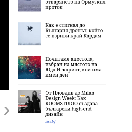
отварянето на Ормузкия
проток
Как е стигнал до
България дронът, който
се взриви край Кардам
Почитаме апостола,
избран на мястото на
Юда Искариот, кой има
имен ден
От Пловдив до Milan
Design Week: Как
ROOMSTUDIO създава
български high-end
дизайн
biss.bg
Next
Пробив в
Любимото ястие на
„Обичам извив