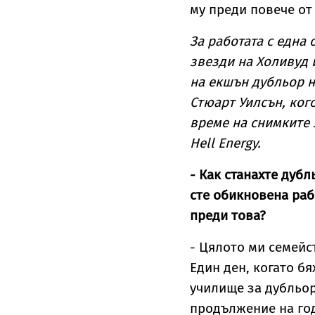
му преди повече от 
За работата с една 
звезди на Холивуд 
на екшън дубльор н
Стюарт Уилсън, ког
време на снимките 
Hell Energy.
- Как станахте дуб
сте обикновена рабо
преди това?
- Цялото ми семейс
Един ден, когато бя
училище за дубльор
продължение на годи