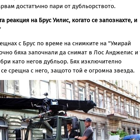
арвам достатъчно пари от дубльорството.
а реакция на Брус Уилис, когато се запознахте, и
?
рещнах с Брус по време на снимките на "Умирай
. Точно бяха започнали да снимат в Лос Анджелис и
бри като негов дубльор. Бях изключително
 се срещна с него, защото той е огромна звезда.