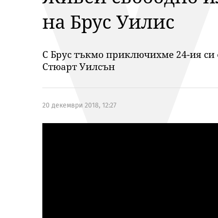
на Брус Уилис
С Брус тъкмо приключихме 24-ия си
Стюарт Уилсън
20 декември 2018, 12:27