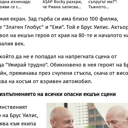
одна изненада:
A$AP Rocky разкри,
съпругът ми?“:
ояви се с
че Риана записва
Тъжното
розрачна пола
нов албум
признание на
ип „дъждобран“
съпругата на Брус
емия екран. Зад гърба си има близо 100 филма,
Уилис след юбилея
 "Златен Глобус" и "Еми". Той е Брус Уилис. Актьор
ѝ
вол на екшън героя от края на 80-те и началото н
налия век.
който да не е попадал на напрегната сцена от
 "Умирай трудно". Обикновено в нея героят на Б
йн, преминава през счупени стъкла, скача от вис
ква на косъм от взривен автомобил.
 изпълнението на всички опасни екшън сцени
инственият
на Брус Уилис,
ява към екипа