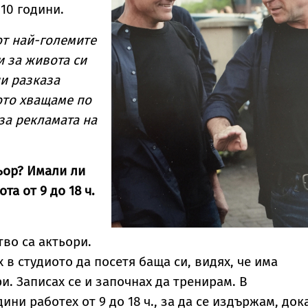
10 години.
от най-големите
и за живота си
и разказа
ото хващаме по
за рекламата на
льор? Имали ли
та от 9 до 18 ч.
тво са актьори.
х в студиото да посетя баща си, видях, че има
и. Записах се и започнах да тренирам. В
ни работех от 9 до 18 ч., за да се издържам, док