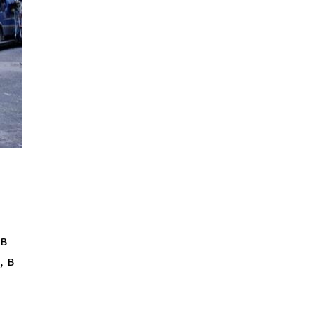
 в
, в