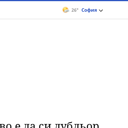
26°
София
о е да си дубльор