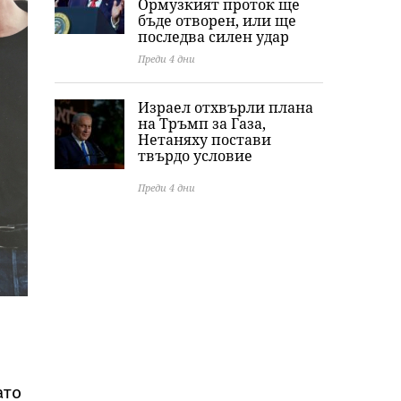
Ормузкият проток ще
бъде отворен, или ще
последва силен удар
Преди 4 дни
Израел отхвърли плана
на Тръмп за Газа,
Нетаняху постави
твърдо условие
Преди 4 дни
ато