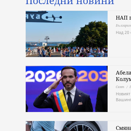
Последни новини
НАП п
България
Над 20
Абела
Колу
Свят
Новият
Вашинг
Смяна