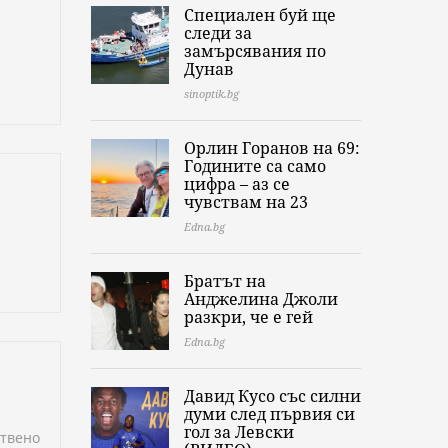
Специален буй ще
следи за
замърсявания по
Дунав
sinoptik.bg
Орлин Горанов на 69:
Годините са само
цифра – аз се
чувствам на 23
Edna.bg
Братът на
Анджелина Джоли
разкри, че е гей
Edna.bg
Давид Кусо със силни
думи след първия си
гол за Левски
ствено