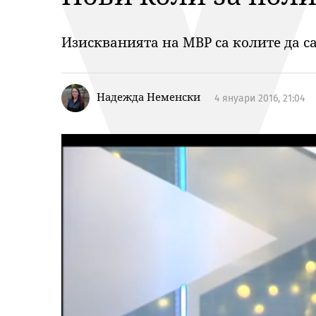
Изискванията на МВР са колите да са
Надежда Неменски
4 януари 2016, 21:04