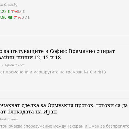
т Grabo.bg
2.22 €
15.85 €
3.90 лв
31.00 лв
 за пътуващите в София: Временно спират
айни линии 12, 15 и 18
Преди 3 часа
ат променени и маршрутите на трамваи №10 и №13
чакват сделка за Ормузкия проток, готови са да
ат блокадата на Иран
Преди 3 часа
тон очаква споразумение между Техеран и Оман за безпрепят