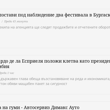
остави под наблюдение два фестивала в Бургас
Преди 43 минути
 екипа на агенцията ще следят продажбите и отчетените оборо
рдо де ла Есприеля положи клетва като президе
мбия
Преди 1 час
 държавен глава обеща възстановяване на реда и икономиката,
тон обяви мащабен пакет за сигурност
 на гуми - Автосервиз Димaкс Ауто