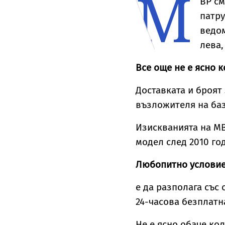
М
ВР см
непълнолетни не
заболяването
с
патру
съм виждал
к
ведом
лева
Все още не е ясно 
Доставката и броят
възложителя на ба
Изискванията на МВ
модел след 2010 го
Любопитно условие
е да разполага със 
24-часова безплатн
Не е ясно обаче ко