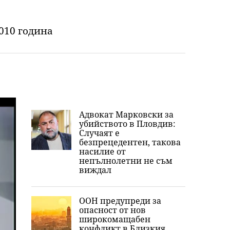
2010 година
Адвокат Марковски за
убийството в Пловдив:
Случаят е
безпрецедентен, такова
насилие от
непълнолетни не съм
виждал
ООН предупреди за
опасност от нов
широкомащабен
конфликт в Близкия