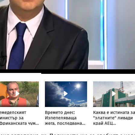
емеделският
Времето днес:
Каква е истината з
инистър за
Изпепеляваща
"златните" ливади
фриканската чума
жега, последвана
край АЕЦ
о свинете: Няма
от внезапни бури и
"Козлодуй"
рехвърляне извън
градушки