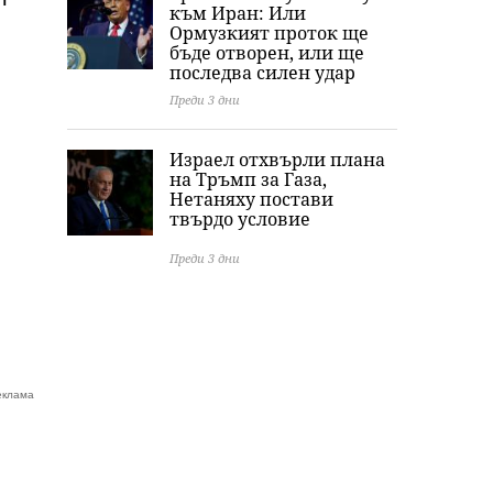
към Иран: Или
Ормузкият проток ще
бъде отворен, или ще
последва силен удар
Преди 3 дни
Израел отхвърли плана
на Тръмп за Газа,
Нетаняху постави
твърдо условие
Преди 3 дни