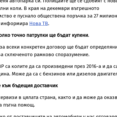
еня автопарка си. Полицаите ще се сдобият с нов
топанствата, в
лни коли. В края на декември вътрешното
оито е открита
ство е пуснало обществена поръчка за 27 милио
, информира
Нова ТВ
.
колко точно патрулки ще бъдат купени
.
 за всеки конкретен договор ще бъдат определяни
за сключеното рамково споразумение.
Р са колите да са произведени през 2016-а и да с
дина. Може да са с бензинов или дизелов двигате
 към бъдещия доставчик
сервизи в цялата страна, както и да може да оказ
а пътна помощ.
лко от доставчиците на автомобили у нас отговаря