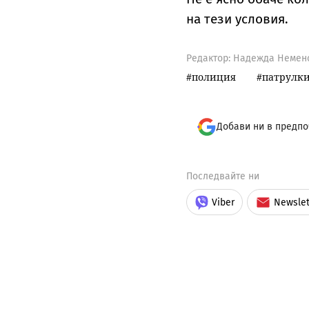
на тези условия.
Редактор: Надежда Немен
полиция
патрулк
Добави ни в предпо
Последвайте ни
Viber
Newslet