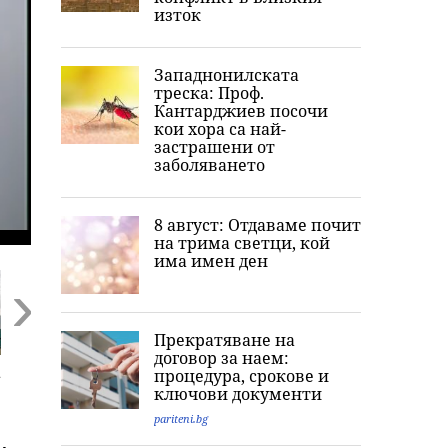
изток
Западнонилската
треска: Проф.
Кантарджиев посочи
кои хора са най-
застрашени от
заболяването
8 август: Отдаваме почит
на трима светци, кой
има имен ден
Прекратяване на
Next
договор за наем:
а
Обвинения между
Голям пожар се
Убитият в Пло
процедура, срокове и
родители на
разгоря край
- рисуван със
ключови документи
новородено и
Първомай
свастики, с
pariteni.bg
болница в София
обръснати веж
горен с цигари