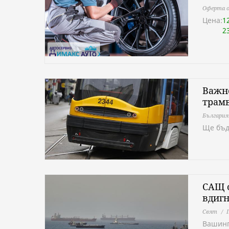
Оферта о
Цена:
1
2
Важно
трамв
България
Ще бъд
САЩ о
вдигн
Свят
Вашинг