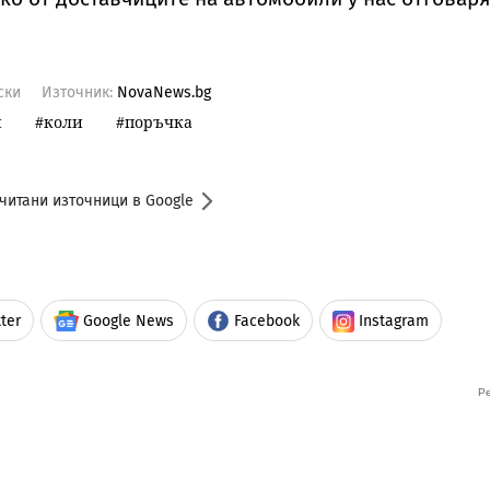
ски
Източник:
NovaNews.bg
и
коли
поръчка
читани източници в Google
ter
Google News
Facebook
Instagram