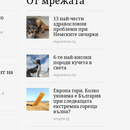
От мрежата
ко
13 най-чести
здравословни
проблеми при
ти
Немските овчарки
dogsandcats.bg
6-те най-високи
породи кучета в
света
нт на
dogsandcats.bg
Европа гори. Колко
 а
уязвима е България
при следващата
екстремна гореща
вълна?
sinoptik.bg