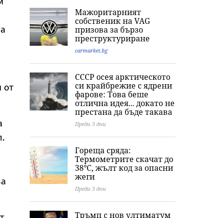
и
Мажоритарният
собственик на VAG
на
призова за бързо
преструктуриране
carmarket.bg
СССР осея арктическото
си крайбрежие с ядрени
 от
фарове: Това беше
отлична идея... докато не
престана да бъде такава
а
Преди 3 дни
л.
Гореща сряда:
Термометрите скачат до
38°C, жълт код за опасни
жеги
ва
Преди 3 дни
Тръмп с нов ултиматум
т