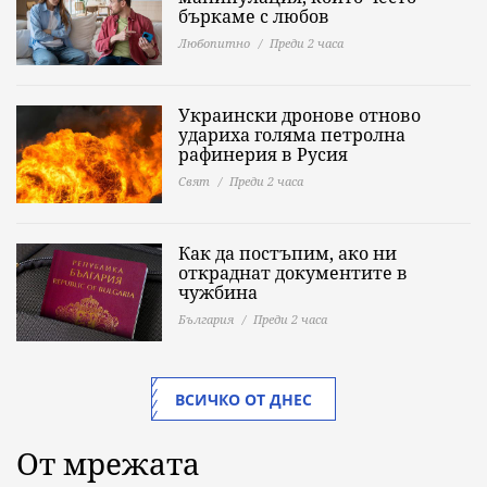
бъркаме с любов
Любопитно
Преди 2 часа
Украински дронове отново
удариха голяма петролна
рафинерия в Русия
Свят
Преди 2 часа
Как да постъпим, ако ни
откраднат документите в
чужбина
България
Преди 2 часа
ВСИЧКО ОТ ДНЕС
От мрежата