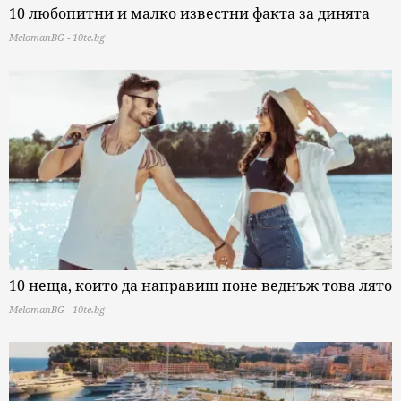
10 любопитни и малко известни факта за динята
MelomanBG - 10te.bg
10 неща, които да направиш поне веднъж това лято
MelomanBG - 10te.bg