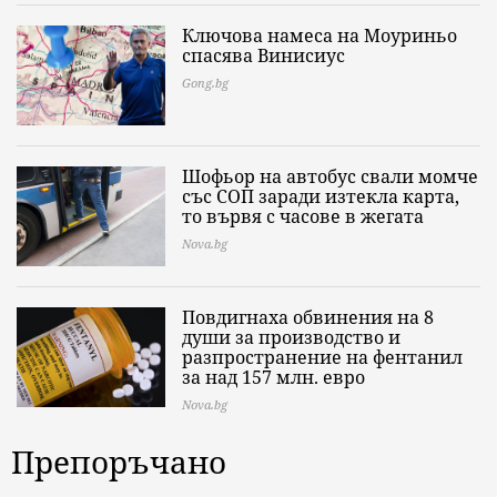
Ключова намеса на Моуриньо
спасява Винисиус
Gong.bg
Шофьор на автобус свали момче
със СОП заради изтекла карта,
то вървя с часове в жегата
Nova.bg
Повдигнаха обвинения на 8
души за производство и
разпространение на фентанил
за над 157 млн. евро
Nova.bg
Препоръчано