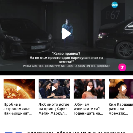
Пробив в
Любимото ястие
„Обичам
Ким Кардаш
астрономията:
на принц Хари:
извивките си“:
разпали
Най-мощният
Меган Маркъл
Годеницата на
мрежата:
слънчев
разкри
Кристиано
Публикува
телескоп улови
кулинарна тайна
Роналдо
снимка с
невиждано
от дома им
отвърна на
„гаджето от
досега явление
критиките към
Формула 1“ 