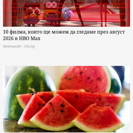
10 филма, които ще можем да гледаме през август
2026 в HBO Max
MelomanBG - 10te.bg