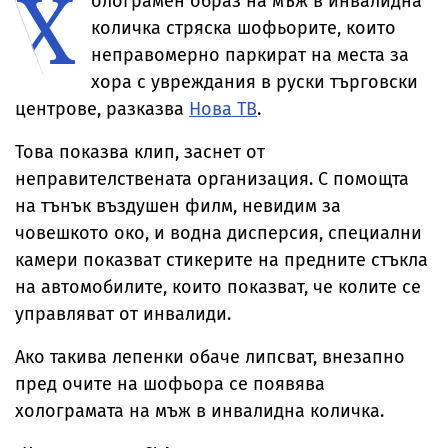
Х
олограмен образ на мъж в инвалидна
тялото ѝ
Хамилтън
количка стряска шофьорите, които
неправомерно паркират на места за
хора с увреждания в руски търговски
центрове, разказва
Нова ТВ
.
Това показва клип, заснет от
неправителствената организация. С помощта
на тънък въздушен филм, невидим за
човешкото око, и водна дисперсия, специални
камери показват стикерите на предните стъкла
на автомобилите, които показват, че колите се
управляват от инвалиди.
Ако такива лепенки обаче липсват, внезапно
пред очите на шофьора се появява
холограмата на мъж в инвалидна количка.