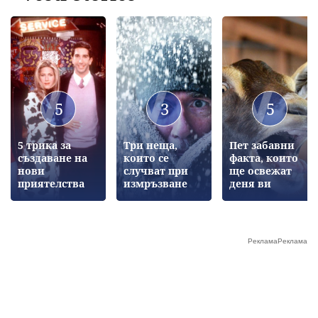
5
3
5
5 трика за
Три неща,
Пет забавни
създаване на
които се
факта, които
нови
случват при
ще освежат
приятелства
измръзване
деня ви