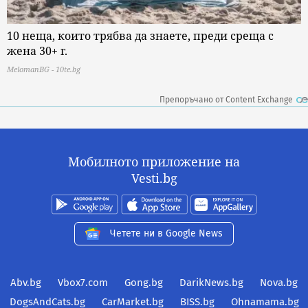
10 неща, които трябва да знаете, преди среща с
жена 30+ г.
MelomanBG - 10te.bg
Препоръчано от Content Exchange
Мобилното приложение на
Vesti.bg
Четете ни в Google News
Abv.bg
Vbox7.com
Gong.bg
DarikNews.bg
Nova.bg
DogsAndCats.bg
CarMarket.bg
BISS.bg
Ohnamama.bg