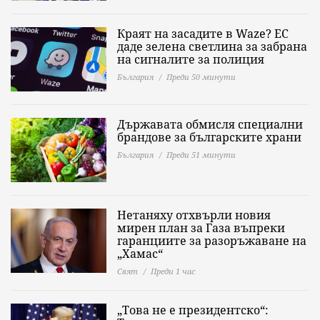
Краят на засадите в Waze? ЕС
даде зелена светлина за забрана
на сигналите за полиция
България
Преди 50 минути
Държавата обмисля специални
брандове за българските храни
България
Преди 51 минути
Нетаняху отхвърли новия
мирен план за Газа въпреки
гаранциите за разоръжаване на
„Хамас“
Свят
Преди 1 час
„Това не е президентско“: