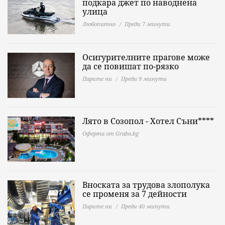
подкара джет по наводнена
улица
Любопитно
Преди 7 минути
Осигурителните прагове може
да се повишат по-рязко
Парите ни
Преди 9 минути
Лято в Созопол - Хотел Съни****
Оферта от Grabo.bg
Вноската за трудова злополука
се променя за 7 дейности
Парите ни
Преди 40 минути