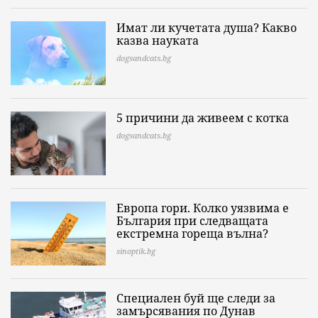
Имат ли кучетата душа? Какво
казва науката
dogsandcats.bg
5 причини да живеем с котка
dogsandcats.bg
Европа гори. Колко уязвима е
България при следващата
екстремна гореща вълна?
sinoptik.bg
Специален буй ще следи за
замърсявания по Дунав