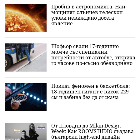
Пробив в астрономията: Най-
мощният слънчев телескоп
улови невиждано досега
явление
Шофьор свали 17-годишно
момче със специални
потребности от автобус, откриха
го часове по-късно обезводнено
Новият феномен в баскетбола:
18-годишен гигант е висок 229
см и забива без да отскача
От Пловдив до Milan Design
Week: Как ROOMSTUDIO създава
български high-end дизайн