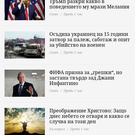
Тръмп разкри какво в
поведението му мрази Мелания
Свят
Преди 1 час
Осъдиха украинец на 15 години
затвор за палеж, саботаж и опит
за убийство на военен
Свят
Преди 1 час
ФИФА призна за „грешки“, но
застана твърдо зад Джани
Инфантино
Свят
Преди 1 час
Преображение Христово: Защо
днес небето се отваря и какво се
случва на този ден
България
Преди 1 час