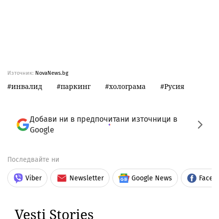
Източник:
NovaNews.bg
инвалид
паркинг
холограма
Русия
Добави ни в предпочитани източници в
Google
Последвайте ни
Viber
Newsletter
Google News
Faceb
Vesti Stories