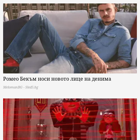
Ромео Бекъм носи новото лице на денима
MelomanBG - Sled5.bg