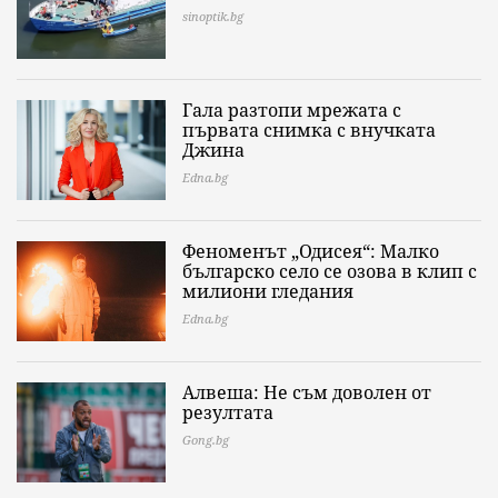
sinoptik.bg
Гала разтопи мрежата с
първата снимка с внучката
Джина
Edna.bg
Феноменът „Одисея“: Малко
българско село се озова в клип с
милиони гледания
Edna.bg
Алвеша: Не съм доволен от
резултата
Gong.bg