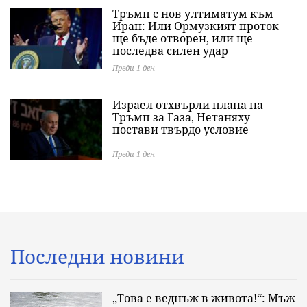
Тръмп с нов ултиматум към
Иран: Или Ормузкият проток
ще бъде отворен, или ще
последва силен удар
Преди 1 ден
Израел отхвърли плана на
Тръмп за Газа, Нетаняху
постави твърдо условие
Преди 1 ден
Последни новини
„Това е веднъж в живота!“: Мъж