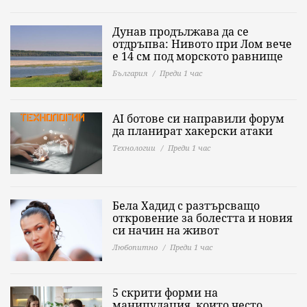
Дунав продължава да се
отдръпва: Нивото при Лом вече
е 14 см под морското равнище
България
Преди 1 час
AI ботове си направили форум
да планират хакерски атаки
Технологии
Преди 1 час
Бела Хадид с разтърсващо
откровение за болестта и новия
си начин на живот
Любопитно
Преди 1 час
5 скрити форми на
манипулация, които често