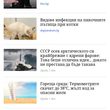
biss.bg
Видове инфекции на пикочните
пътища при котки
dogsandcats.bg
СССР осея арктическото си
крайбрежие с ядрени фарове:
Това беше отлична идея... докато
не престана да бъде такава
Преди 1 ден
Гореща сряда: Термометрите
скачат до 38°C, жълт код за
опасни жеги
Преди 1 ден