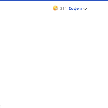
31°
София
я