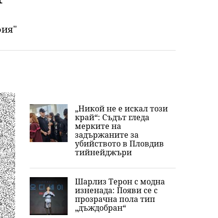
фия"
„Никой не е искал този
край“: Съдът гледа
мерките на
задържаните за
убийството в Пловдив
тийнейджъри
Шарлиз Терон с модна
изненада: Появи се с
прозрачна пола тип
„дъждобран“