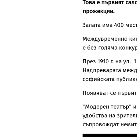
Това е първият сал
прожекции.
Залата има 400 мест
Междувременно кин
е без голяма конку
През 1910 г. на ул.
Надпреварата между
софийската публик
Появяват се първит
"Модерен театър" и
удобства на зрител
съпровождат немит