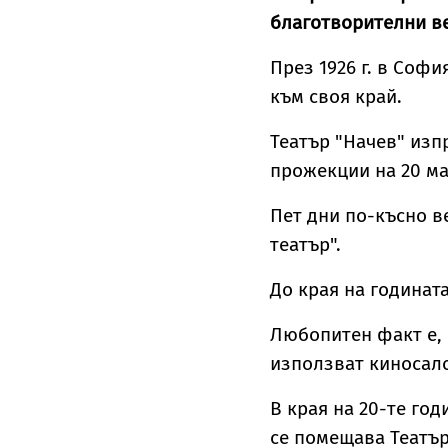
благотворителни ве
През 1926 г. в Софи
към своя край.
Театър "Начев" изп
прожекции на 20 мар
Пет дни по-късно в
театър".
До края на годинат
Любопитен факт е,
използват киносало
В края на 20-те год
се помещава Театъръ