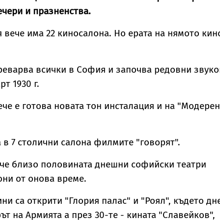
чери и празненства.
я вече има 22 киносалона. Но ерата на нямото кин
реварва всички в София и започва редовни звук
т 1930 г.
ече е готова новата тон инсталация и на "Модерен
а в 7 столични салона филмите "говорят".
 че близо половината днешни софийски театри
ни от онова време.
ини са открити "Глория палас" и "Роял", където дн
т на Армията а през 30-те - кината "Славейков",