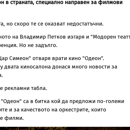
он в страната, специално направен за филмови
а, но скоро те се оказват недостатъчни.
ото на Владимир Петков изгаря и "Модорен теат
ренция. Но не задълго.
 "Цар Симеон" отваря врати кино "Одеон".
 двата киносалона донася много новости за
а.
е рекламни табла.
 "Одеон" са в битка кой да предложи по-големи
ите и за качеството на оркестрите, които
е филми.