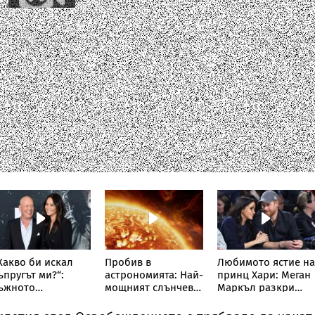
Какво би искал
Пробив в
Любимото ястие на
ъпругът ми?“:
астрономията: Най-
принц Хари: Меган
ъжното
мощният слънчев
Маркъл разкри
ризнание на
телескоп улови
кулинарна тайна о
ъпругата на Брус
невиждано досега
дома им