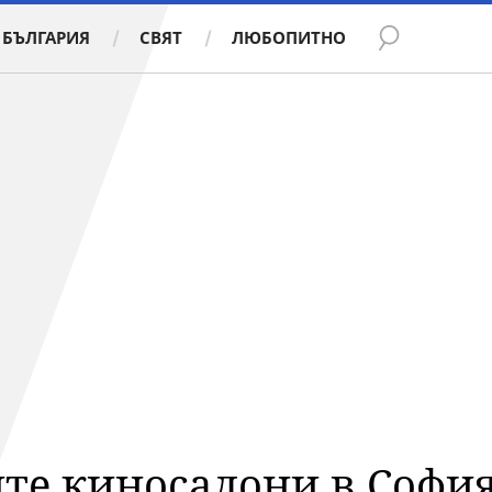
БЪЛГАРИЯ
СВЯТ
ЛЮБОПИТНО
ите киносалони в Софи