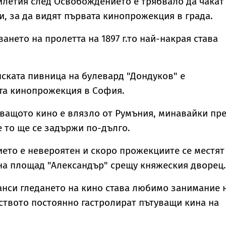
илетия след Освобождението е трябвало да чакат
илис след юбилея
явление
, за да видят първата кинопрожекция в града.
ването на пролетта на 1897 г.то най-накрая става
нската пивница на булевард "Дондуков" е
та кинопрожекция в София.
ващото кино е влязло от Румъния, минавайки пр
е то ще се задържи по-дълго.
ието е невероятен и скоро прожекциите се местят
 на площад "Александър" срещу княжеския дворец.
анси гледането на кино става любимо занимание 
ството постоянно гастролират пътуващи кина на