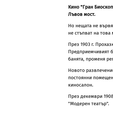
Кино "Гран Биоскоп
Лъвов мост.
Но нещата не вървя
не стъпват на това
През 1903 г. Проха
Предприемчивият бъ
банята, променя ре
Новото развлечение
постоянни помещени
киносалон.
През декември 1908
"Модерен театър".