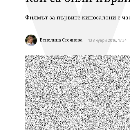
Филмът за първите киносалони е ча
Венелина Стоянова
13 януари 2016, 17:34