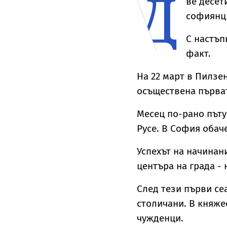
Д
ве десет
да Мерилин
У
софиянци
о
ѝ
С настъп
факт.
На 22 март в Пилзе
осъществена първа
Месец по-рано пъту
Русе. В София обач
Успехът на начинан
центъра на града -
След тези първи се
столичани. В княже
чужденци.