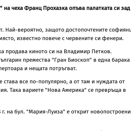
" на чеха Франц Прохазка опъва палатката си зад
т. Най-вероятно, защото достопочтените софиян
 място, известно повече с червените си фенери.
зка продава киното си на Владимир Петков.
лгарин премества "Гран Биоскоп" в една барака
пертоара и нещата потръгват.
 става все по-популярно, а от там и нуждата от
я. Така вариете "Нова Америка" се превръща в
 г. на бул. "Мария-Луиза" е открит новопостроени