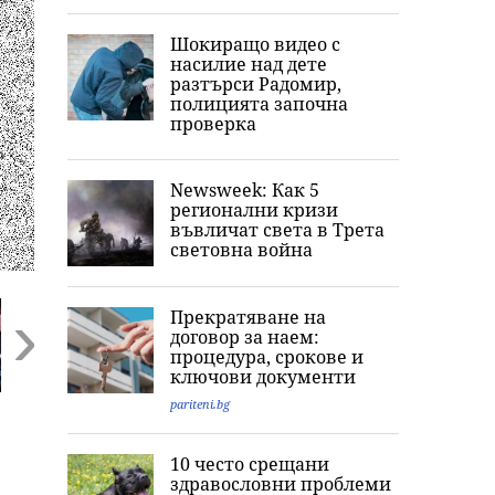
Шокиращо видео с
насилие над дете
разтърси Радомир,
полицията започна
проверка
Newsweek: Как 5
регионални кризи
въвличат света в Трета
световна война
Прекратяване на
договор за наем:
процедура, срокове и
ключови документи
Next
pariteni.bg
„Обичам извивките
Ким Кардашиян
„Кажи сбогом 
си“: Годеницата на
разпали мрежата:
Джак“: Послед
Кристиано
Публикува снимка
думи и фаталн
10 често срещани
т
Роналдо отвърна
с „гаджето от
нощ на
здравословни проблеми
на критиките към
Формула 1“ Люис
холивудската