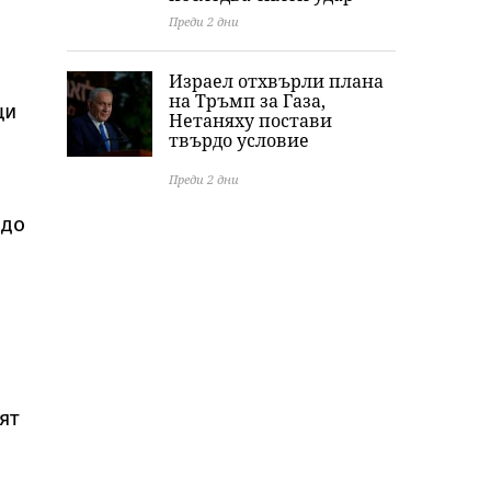
Преди 2 дни
Израел отхвърли плана
на Тръмп за Газа,
ци
Нетаняху постави
твърдо условие
Преди 2 дни
 до
ят