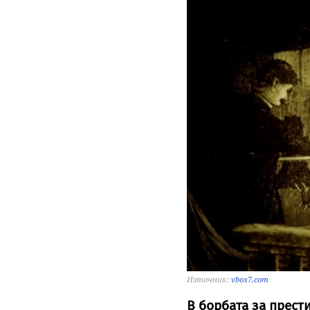
Източник:
vbox7.com
В борбата за прест