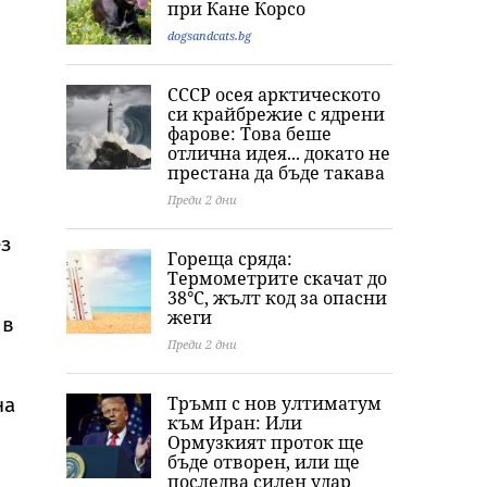
при Кане Корсо
тялото ѝ
Хамилтън
легенда Мери
Монро
dogsandcats.bg
СССР осея арктическото
си крайбрежие с ядрени
фарове: Това беше
отлична идея... докато не
престана да бъде такава
Преди 2 дни
ез
Гореща сряда:
Термометрите скачат до
38°C, жълт код за опасни
жеги
 в
Преди 2 дни
Тръмп с нов ултиматум
на
към Иран: Или
Ормузкият проток ще
бъде отворен, или ще
последва силен удар