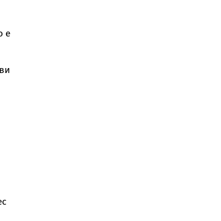
о е
ови
ес