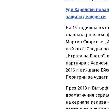
Уди Харелсън повал
защити дъщеря си
На 13-годишна възр
главната роля във 
Мартин Скорсезе „
на Хюго“. Следва ро
„Играта на Ендър“, 
партнира с Харисън
2016 г. виждаме Ей
Перигрин за чудати
През 2018 г. Бътър
драматичния сериал
на сериала излиза н