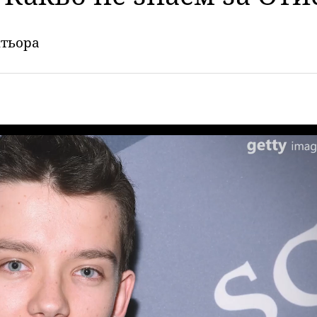
ктьора