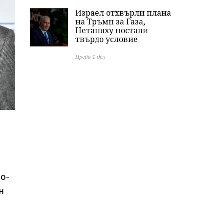
Израел отхвърли плана
на Тръмп за Газа,
Нетаняху постави
твърдо условие
Преди 1 ден
но-
н