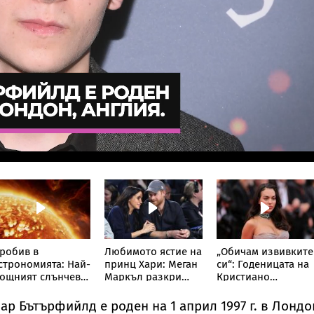
робив в
Любимото ястие на
„Обичам извивките
строномията: Най-
принц Хари: Меган
си“: Годеницата на
ощният слънчев
Маркъл разкри
Кристиано
елескоп улови
кулинарна тайна от
Роналдо отвърна
евиждано досега
дома им
на критиките към
ар Бътърфийлд е роден на 1 април 1997 г. в Лондо