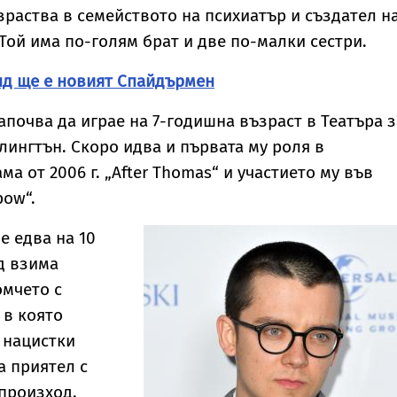
вление
тялото ѝ
зраства в семейството на психиатър и създател н
Той има по-голям брат и две по-малки сестри.
нд ще е новият Спайдърмен
апочва да играе на 7-годишна възраст в Театъра з
лингтън. Скоро идва и първата му роля в
а от 2006 г. „After Thomas“ и участието му във
bow“.
 е едва на 10
д взима
омчето с
 в която
 нацистки
а приятел с
 произход.