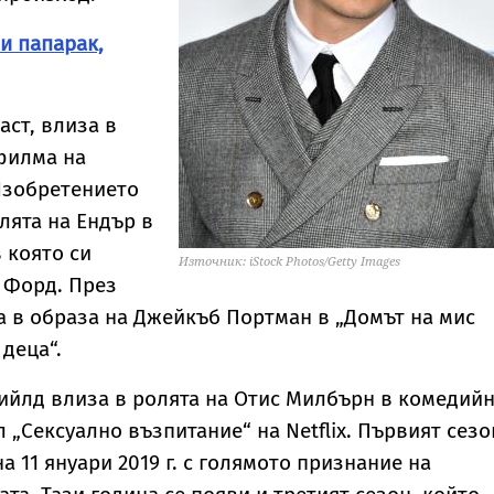
и папарак,
аст, влиза в
филма на
Изобретението
лята на Ендър в
в която си
Източник: iStock Photos/Getty Images
 Форд. През
са в образа на Джейкъб Портман в „Домът на мис
 деца“.
фийлд влиза в ролята на Отис Милбърн в комедий
 „Сексуално възпитание“ на Netflix. Първият сезо
а 11 януари 2019 г. с голямото признание на