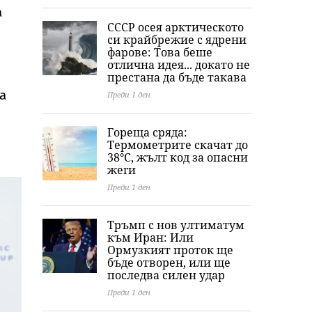
Хамилтън
легенда Мерилин
мост
а
Монро
СССР осея арктическото
си крайбрежие с ядрени
фарове: Това беше
отлична идея... докато не
престана да бъде такава
а
Преди 1 ден
Гореща сряда:
Термометрите скачат до
38°C, жълт код за опасни
жеги
Преди 1 ден
Тръмп с нов ултиматум
към Иран: Или
Ормузкият проток ще
бъде отворен, или ще
последва силен удар
Преди 1 ден