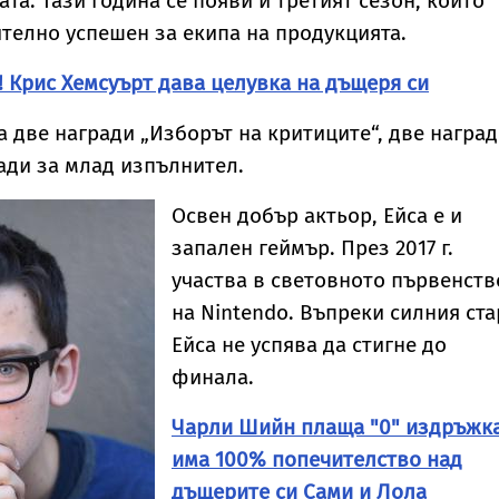
та. Тази година се появи и третият сезон, който
телно успешен за екипа на продукцията.
 Крис Хемсуърт дава целувка на дъщеря си
а две награди „Изборът на критиците“, две награ
ради за млад изпълнител.
Освен добър актьор, Ейса е и
запален геймър. През 2017 г.
участва в световното първенств
на Nintendo. Въпреки силния ста
Ейса не успява да стигне до
финала.
Чарли Шийн плаща "0" издръжка
има 100% попечителство над
дъщерите си Сами и Лола