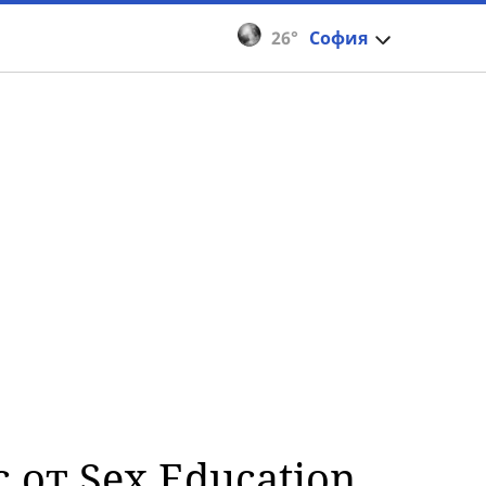
26°
София
 от Sex Education