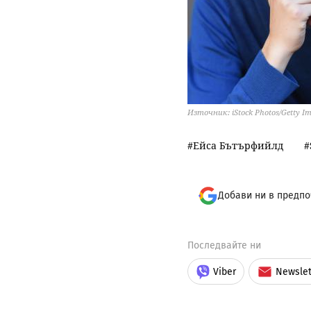
Източник: iStock Photos/Getty I
Ейса Бътърфийлд
Добави ни в предпо
Последвайте ни
Viber
Newslet