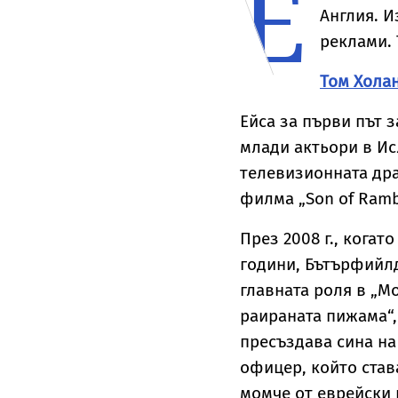
Е
Уилис след юбилея
я
Англия. И
ѝ
реклами. 
Том Хола
Ейса за първи път з
млади актьори в Ис
телевизионната драм
филма „Son of Ram
През 2008 г., когато
години, Бътърфийл
главната роля в „М
раираната пижама“,
пресъздава сина на
офицер, който став
момче от еврейски