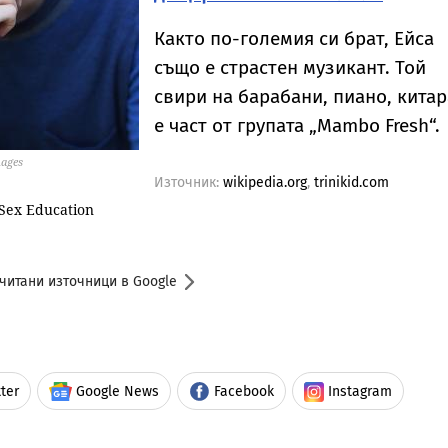
Както по-големия си брат, Ейса
също е страстен музикант. Той
свири на барабани, пиано, китар
е част от групата „Mambo Fresh“.
mages
Източник:
wikipedia.org
,
trinikid.com
Sex Education
читани източници в Google
ter
Google News
Facebook
Instagram