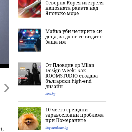
Северна Корея изстреля
непозната ракета над
Японско море
Майка уби четирите си
деца, за да не се видят с
баща им
От Пловдив до Milan
Design Week: Как
ROOMSTUDIO създава
български high-end
дизайн
biss.bg
Next
Ким Кардашиян
„Кажи сбогом на
Оцеляване по 
10 често срещани
разпали мрежата:
Джак“: Последните
Гол мъж скочи
здравословни проблема
Публикува снимка
думи и фаталната
„импровизира
при Помераните
с „гаджето от
нощ на
парашут“ от в
Формула 1“ Люис
холивудската
на Бруклински
dogsandcats.bg
н,