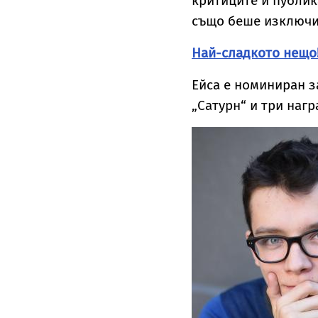
критиците и публика
също беше изключи
Най-сладкото нещо!
Ейса е номиниран з
„Сатурн“ и три наг