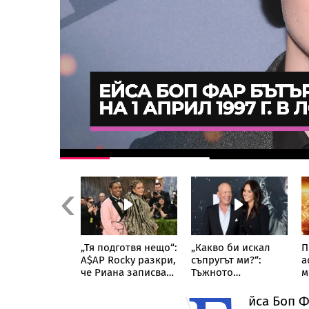
Previous
ване по чудо:
„Тя подготвя нещо“:
„Какво би искал
П
ъж скочи с
A$AP Rocky разкри,
съпругът ми?“:
а
ровизиран
че Риана записва
Тъжното
м
ут“ от върха
нов албум
признание на
т
уклинския
съпругата на Брус
н
йса Боп Ф