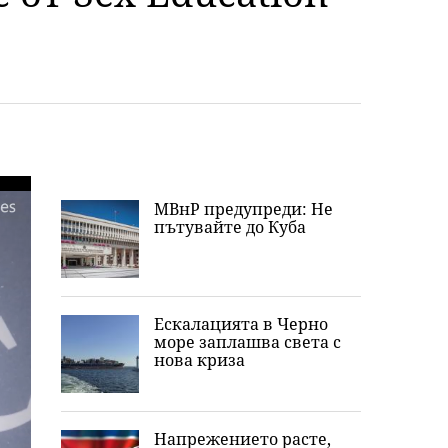
МВнР предупреди: Не
пътувайте до Куба
Ескалацията в Черно
море заплашва света с
нова криза
Напрежението расте,