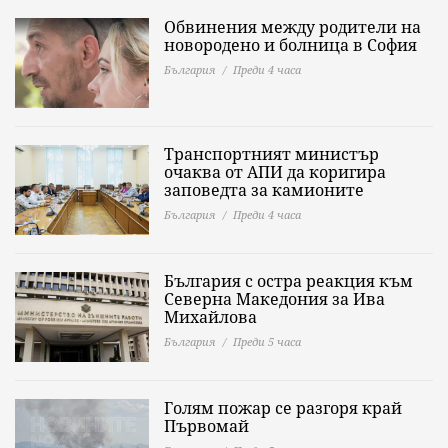
Обвинения между родители на
новородено и болница в София
България
Преди 4 часа
Транспортният министър
очаква от АПИ да коригира
заповедта за камионите
България
Преди 4 часа
България с остра реакция към
Северна Македония за Ива
Михайлова
България
Преди 5 часа
Голям пожар се разгоря край
Първомай