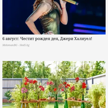
6 август: Честит рожден ден, Джери Халиуел!
MelomanBG - Sled5.bg