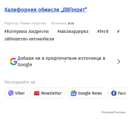
Калифорния обмисля „ДВГекзит”
Редактор: Пламен Георгиев
Източник:
zr.ru
Катерина Андресен
милиардерка
Ferd
лйбопитно автомобили
Добави ни в предпочитани източници в
Google
Последвайте ни
Viber
Newsletter
Google News
Faceb