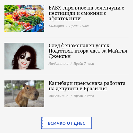
БАБХ спря внос на зеленчуци с
пестициди и смокини с
афлатоксини
България
Преди 7 часа
След феноменален успех:
Подготвят втора част за Майкъл
Джексън
Любопитно
Преди 7 часа
Капибари прекъснаха работата
на депутати в Бразилия
Любопитно
Преди 7 часа
ВСИЧКО ОТ ДНЕС