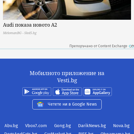
Audi показа новото A2
MelomanBG - Sled5.bg
Препоръчано от Content Exchange
Мобилното приложение на
Vesti.bg
Четете ни в Google News
Abv.bg
Vbox7.com
Gong.bg
DarikNews.bg
Nova.bg
DogsAndCats.bg
CarMarket.bg
BISS.bg
Ohnamama.bg