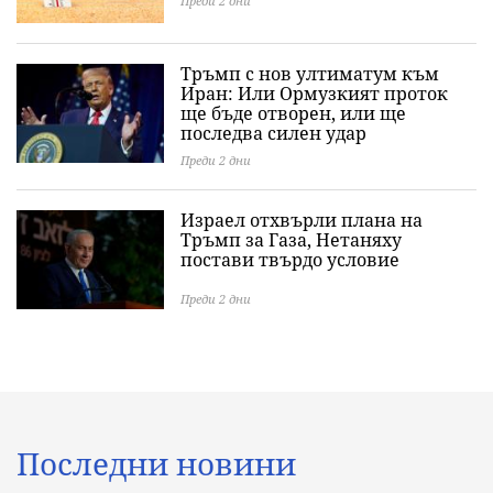
Преди 2 дни
Тръмп с нов ултиматум към
Иран: Или Ормузкият проток
ще бъде отворен, или ще
последва силен удар
Преди 2 дни
Израел отхвърли плана на
Тръмп за Газа, Нетаняху
постави твърдо условие
Преди 2 дни
Последни новини