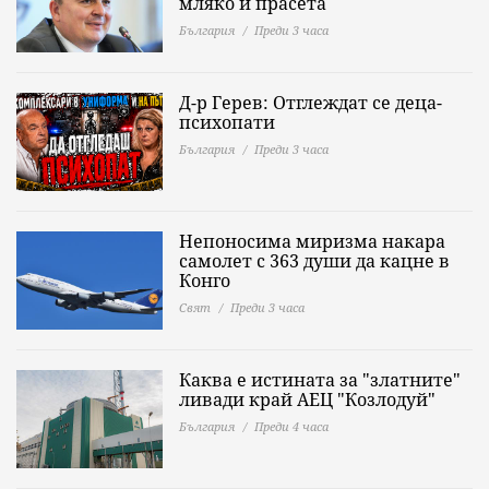
мляко и прасета
България
Преди 3 часа
Д-р Герев: Отглеждат се деца-
психопати
България
Преди 3 часа
Непоносима миризма накара
самолет с 363 души да кацне в
Конго
Свят
Преди 3 часа
Каква е истината за "златните"
ливади край АЕЦ "Козлодуй"
България
Преди 4 часа