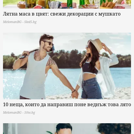
Лятна маса в цвят: свежи декорации с мушкато
MelomanBG - Sled5.bg
10 неща, които да направиш поне веднъж това лято
MelomanBG - 10te.bg