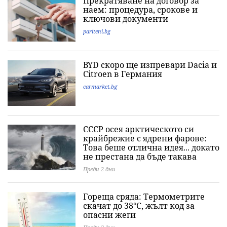
Прекратяване на договор за
наем: процедура, срокове и
ключови документи
pariteni.bg
BYD скоро ще изпревари Dacia и
Citroеn в Германия
carmarket.bg
СССР осея арктическото си
крайбрежие с ядрени фарове:
Това беше отлична идея... докато
не престана да бъде такава
Преди 2 дни
Гореща сряда: Термометрите
скачат до 38°C, жълт код за
опасни жеги