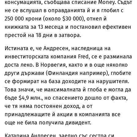
консумацията, съобщава списание Money. Съдът
не се вслушал в оправданията й и я глобил с
250 000 крони (около $30 000), отнел й
книжката за 13 месеца и постановил ефективен
престой на 18 дни в затвора.
Истината е, че Андресен, наследница на
инвеститорската компания Fred, се е разминала
доста леко. В Норвегия, както и в още няколко
други държави (Финландия например), глобите
се формират на база доходите на нарушителя.
Това значи, че максималната й глоба е могла да
бъде $4,9 млн., но спасението дошло от факта,
че тя няма постоянен доход, а от
принадлежащите й акции в компанията все
още не била получила дивидент.
Катарина Андресен, заедно със сестра си