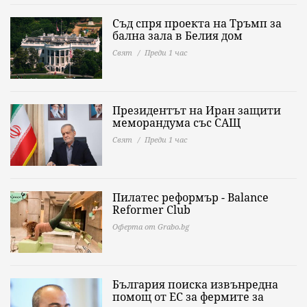
Съд спря проекта на Тръмп за
бална зала в Белия дом
Свят
Преди 1 час
Президентът на Иран защити
меморандума със САЩ
Свят
Преди 1 час
Пилатес реформър - Balance
Reformer Club
Оферта от Grabo.bg
България поиска извънредна
помощ от ЕС за фермите за