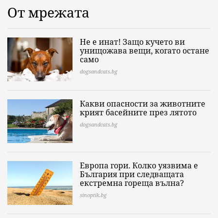
От мрежата
Не е инат! Защо кучето ви
унищожава вещи, когато остане
само
dogsandcats.bg
Какви опасности за животните
крият басейните през лятото
dogsandcats.bg
Европа гори. Колко уязвима е
България при следващата
екстремна гореща вълна?
sinoptik.bg