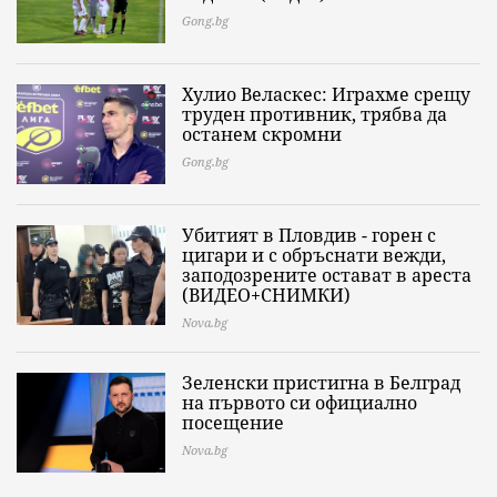
Gong.bg
Хулио Веласкес: Играхме срещу
труден противник, трябва да
останем скромни
Gong.bg
Убитият в Пловдив - горен с
цигари и с обръснати вежди,
заподозрените остават в ареста
(ВИДЕО+СНИМКИ)
Nova.bg
Зеленски пристигна в Белград
на първото си официално
посещение
Nova.bg