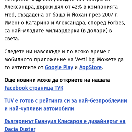
Александра, държи дял от 42% в компанията
Fred, създадена от баща й Йохан през 2007 г.
Именно Катарина и Александра, според Forbes,
са най-младите милиардерки (в долари) в
света.
Следете ни навсякъде и по всяко време с
мобилното приложение на Vesti bg. Можете да
го изтеглите от
Google Play
и
AppStore
.
Още новини може да откриете на нашата
Facebook страница ТУК
TUV е готов с рейтинга си за най-безпроблемни
и най-чупливи автомобили
Българинът Емануил Клисаров е дизайнерът на
Dacia Duster