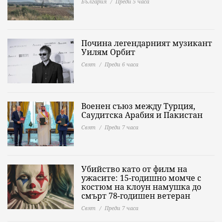
България
Преди 5 часа
Почина легендарният музикант
Уилям Орбит
Свят
Преди 6 часа
Военен съюз между Турция,
Саудитска Арабия и Пакистан
Свят
Преди 7 часа
Убийство като от филм на
ужасите: 15-годишно момче с
костюм на клоун намушка до
смърт 78-годишен ветеран
Свят
Преди 7 часа