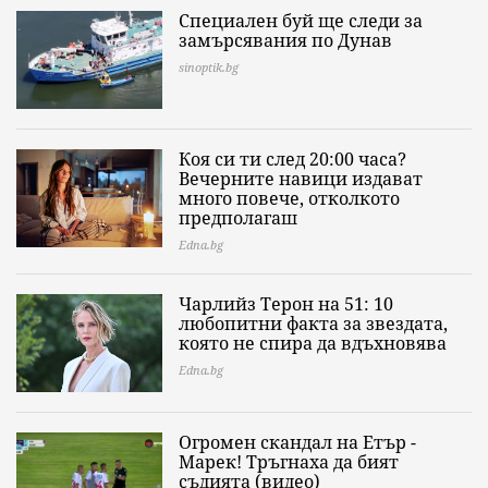
Специален буй ще следи за
замърсявания по Дунав
sinoptik.bg
Коя си ти след 20:00 часа?
Вечерните навици издават
много повече, отколкото
предполагаш
Edna.bg
Чарлийз Терон на 51: 10
любопитни факта за звездата,
която не спира да вдъхновява
Edna.bg
Огромен скандал на Етър -
Марек! Тръгнаха да бият
съдията (видео)