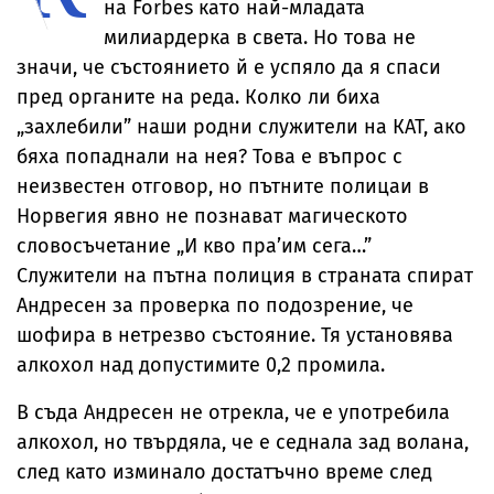
на Forbes като най-младата
милиардерка в света. Но това не
значи, че състоянието й е успяло да я спаси
пред органите на реда. Колко ли биха
„захлебили” наши родни служители на КАТ, ако
бяха попаднали на нея? Това е въпрос с
неизвестен отговор, но пътните полицаи в
Норвегия явно не познават магическото
словосъчетание „И кво пра’им сега…”
Служители на пътна полиция в страната спират
Андресен за проверка по подозрение, че
шофира в нетрезво състояние. Тя установява
алкохол над допустимите 0,2 промила.
В съда Андресен не отрекла, че е употребила
алкохол, но твърдяла, че е седнала зад волана,
след като изминало достатъчно време след