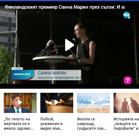
„По тялото на
Побой,
Жегата се
Историята на
жертвата не е
унижение и
завръща,
„ловците на
имало здраво
видео във
градусите пак
педофили” и
място“: Съдия
Facebook: Кой
скачат до 38,
кога се
разкри
стои зад
кога ще е най-
прекрачва