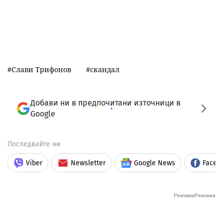
Слави Трифонов
скандал
Добави ни в предпочитани източници в
Google
Последвайте ни
Viber
Newsletter
Google News
Faceb