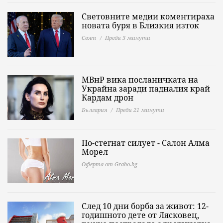
Световните медии коментираха
новата буря в Близкия изток
Свят
Преди 3 минути
МВнР вика посланичката на
Украйна заради падналия край
Кардам дрон
България
Преди 21 минути
По-стегнат силует - Салон Алма
Морел
Оферта от Grabo.bg
След 10 дни борба за живот: 12-
годишното дете от Лясковец,