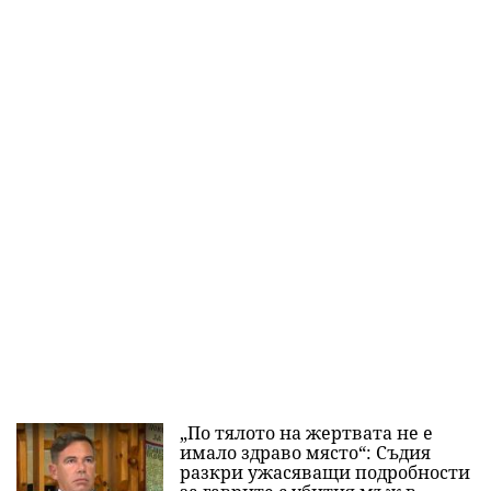
„По тялото на жертвата не е
имало здраво място“: Съдия
разкри ужасяващи подробности