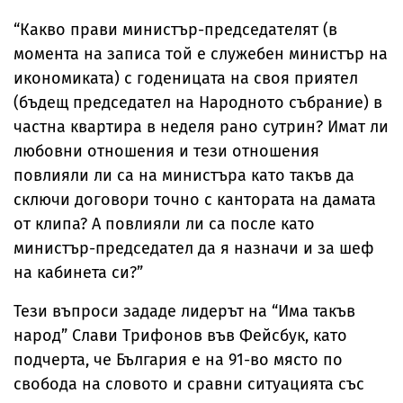
ужасяващи
жестокото
топло
границата
подробности за
нападение над
“Какво прави министър-председателят (в
гаврите с убития
дете в Радомир
мъж в Пловдив
момента на записа той е служебен министър на
икономиката) с годеницата на своя приятел
(бъдещ председател на Народното събрание) в
частна квартира в неделя рано сутрин? Имат ли
любовни отношения и тези отношения
повлияли ли са на министъра като такъв да
сключи договори точно с кантората на дамата
от клипа? А повлияли ли са после като
министър-председател да я назначи и за шеф
на кабинета си?”
Тези въпроси зададе лидерът на “Има такъв
народ” Слави Трифонов във Фейсбук, като
подчерта, че България е на 91-во място по
свобода на словото и сравни ситуацията със