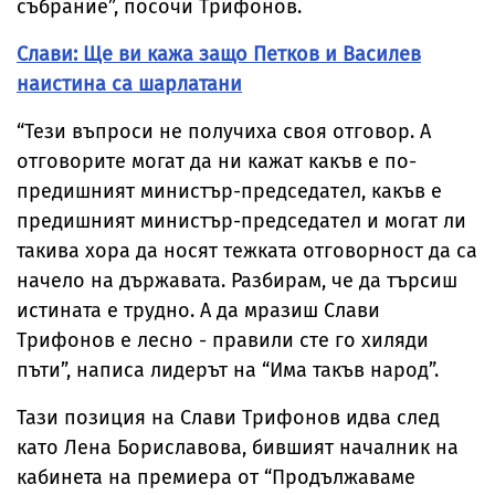
събрание”, посочи Трифонов.
Слави: Ще ви кажа защо Петков и Василев
наистина са шарлатани
“Тези въпроси не получиха своя отговор. А
отговорите могат да ни кажат какъв е по-
предишният министър-председател, какъв е
предишният министър-председател и могат ли
такива хора да носят тежката отговорност да са
начело на държавата. Разбирам, че да търсиш
истината е трудно. А да мразиш Слави
Трифонов е лесно - правили сте го хиляди
пъти”, написа лидерът на “Има такъв народ”.
Тази позиция на Слави Трифонов идва след
като Лена Бориславова, бившият началник на
кабинета на премиера от “Продължаваме