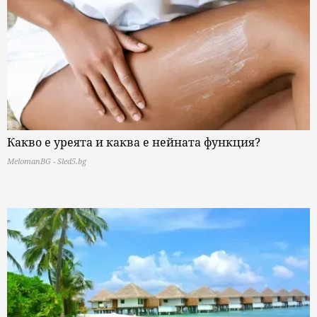
Какво е уреята и каква е нейната функция?
MelomanBG - Sled5.bg