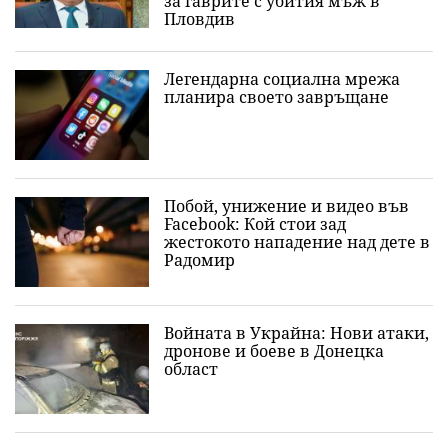
за гаврите с убития мъж в
Пловдив
Легендарна социална мрежа
планира своето завръщане
Побой, унижение и видео във
Facebook: Кой стои зад
жестокото нападение над дете в
Радомир
Войната в Украйна: Нови атаки,
дронове и боеве в Донецка
област