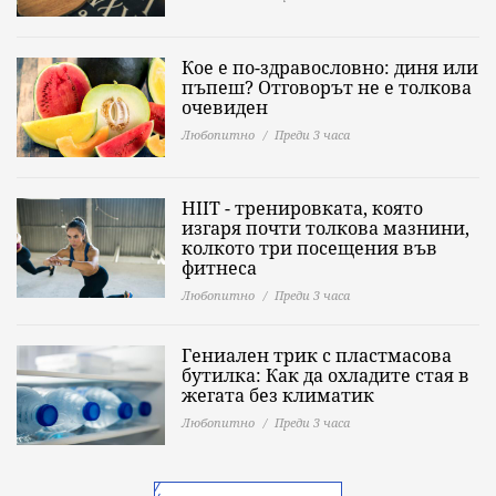
Кое е по-здравословно: диня или
пъпеш? Отговорът не е толкова
очевиден
Любопитно
Преди 3 часа
HIIT - тренировката, която
изгаря почти толкова мазнини,
колкото три посещения във
фитнеса
Любопитно
Преди 3 часа
Гениален трик с пластмасова
бутилка: Как да охладите стая в
жегата без климатик
Любопитно
Преди 3 часа