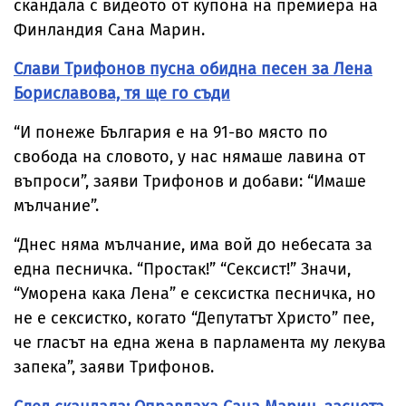
скандала с видеото от купона на премиера на
Финландия Сана Марин.
Слави Трифонов пусна обидна песен за Лена
Бориславова, тя ще го съди
“И понеже България е на 91-во място по
свобода на словото, у нас нямаше лавина от
въпроси”, заяви Трифонов и добави: “Имаше
мълчание”.
“Днес няма мълчание, има вой до небесата за
една песничка. “Простак!” “Сексист!” Значи,
“Уморена кака Лена” е сексистка песничка, но
не е сексистко, когато “Депутатът Христо” пее,
че гласът на една жена в парламента му лекува
запека”, заяви Трифонов.