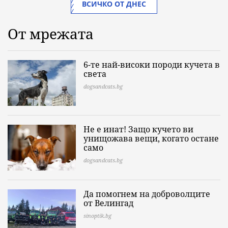
ВСИЧКО ОТ ДНЕС
От мрежата
6-те най-високи породи кучета в
света
dogsandcats.bg
Не е инат! Защо кучето ви
унищожава вещи, когато остане
само
dogsandcats.bg
Да помогнем на доброволците
от Велингад
sinoptik.bg