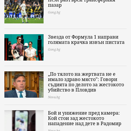
пазар
Gong.bg
Звезда от Формула 1 направи
голямата крачка извън пистата
Gong.bg
„По тялото на жертвата не е
имало здраво място": Говори
съдията по делото за жестокото
убийство в Пловдив
Nova.bg
Бой и унижение пред камера:
Кой стои зад жестокото
нападение над дете в Радомир
Nova.bg