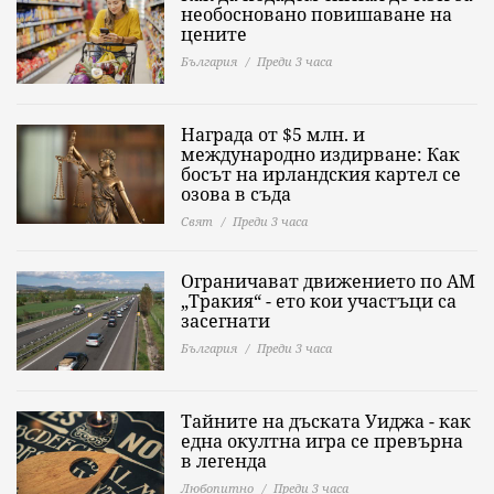
необосновано повишаване на
цените
България
Преди 3 часа
Награда от $5 млн. и
международно издирване: Как
босът на ирландския картел се
озова в съда
Свят
Преди 3 часа
Ограничават движението по АМ
„Тракия“ - ето кои участъци са
засегнати
България
Преди 3 часа
Тайните на дъската Уиджа - как
една окултна игра се превърна
в легенда
Любопитно
Преди 3 часа