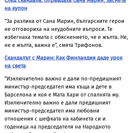
След скандала: Оправдаха Сана Марин, заснета
на купон
“За разлика от Сана Марин, българските герои
не отговориха на неудобните въпроси. Те
избегнаха темата с обяснението, че е жълта. Не,
не е жълта, важна е”, смята Трифонов.
Скандалът с Марин: Как Финландия даде урок
на света
“Изключително важно е дали по-предишният
министър-председател има къща и дете в
Барселона и коя е Мата Хари от спалнята му.
Изключително важно е дали предишният
министър-председател има любовни
отношения с шефката на кабинета си и
годеница на председателя на Народното