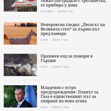
тежко пострадало с тротинетка,
се прибира у дома
България
Преди 1 час
Невероятна гледка: „Пегасът на
Великата степ“ за първи път
пред камера
Свят
Преди 1 час
Оранжев код за пожари в
Гърция
Свят
Преди 2 часа
Младенов с остро
предупреждение: Планът за
Газа е единственият път за
спиране на нова атака
Свят
Преди 2 часа