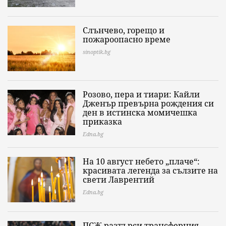
Слънчево, горещо и
пожароопасно време
sinoptik.bg
Розово, пера и тиари: Кайли
Дженър превърна рождения си
ден в истинска момичешка
приказка
Edna.bg
На 10 август небето „плаче“:
красивата легенда за сълзите на
свети Лаврентий
Edna.bg
ПСЖ разтърси трансферния