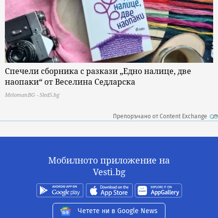
Спечели сборника с разкази „Едно налице, две
наопаки“ от Веселина Седларска
MelomanBG - Sled5.bg
Препоръчано от Content Exchange
Мобилното приложение на
Vesti.bg
Четете ни в Google News