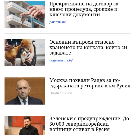
Прекратяване на договор за
наем: процедура, срокове и
ключови документи
pariteni.bg
Основни въпроси относно
храненето на котката, които си
задавате
dogsandcats.bg
Москва похвали Радев за по-
сдържаната реторика към Русия
Преди 15 часа
Зеленски с предупреждение: До
50 000 севернокорейски
войници отиват в Русия