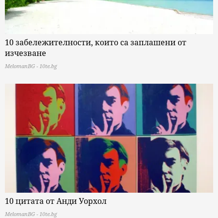
10 забележителности, които са заплашени от
изчезване
MelomanBG - 10te.bg
10 цитата от Анди Уорхол
MelomanBG - 10te.bg