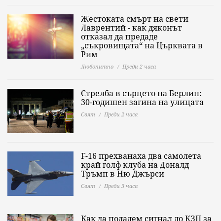
Жестоката смърт на свети
Лаврентий - как дяконът
отказал да предаде
„съкровищата“ на Църквата в
Рим
Любопитно
Преди 2 часа
Стрелба в сърцето на Берлин:
30-годишен загина на улицата
Свят
Преди 2 часа
F-16 прехванаха два самолета
край голф клуба на Доналд
Тръмп в Ню Джърси
Свят
Преди 3 часа
Как да подадем сигнал до КЗП за