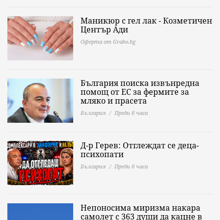
Маникюр с гел лак - Козметичен
Център Ади
Оферта от Grabo.bg
България поиска извънредна
помощ от ЕС за фермите за
мляко и прасета
България
Преди 8 часа
Д-р Герев: Отглеждат се деца-
психопати
България
Преди 8 часа
Непоносима миризма накара
самолет с 363 души да кацне в