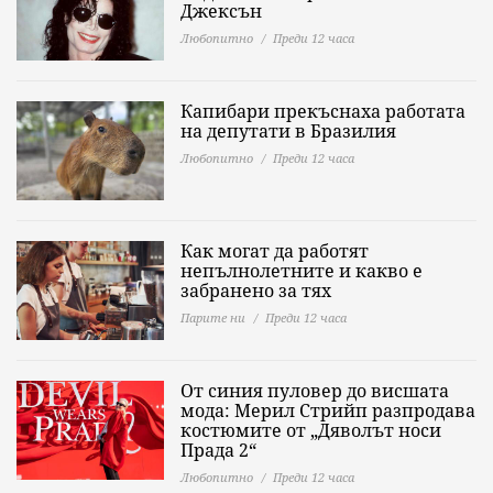
Джексън
Любопитно
Преди 12 часа
Капибари прекъснаха работата
на депутати в Бразилия
Любопитно
Преди 12 часа
Как могат да работят
непълнолетните и какво е
забранено за тях
Парите ни
Преди 12 часа
От синия пуловер до висшата
мода: Мерил Стрийп разпродава
костюмите от „Дяволът носи
Прада 2“
Любопитно
Преди 12 часа