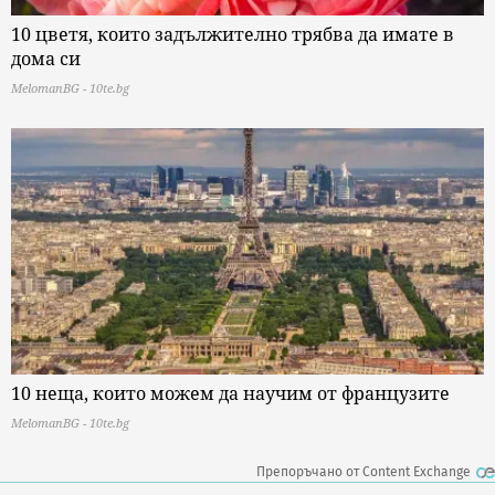
10 цветя, които задължително трябва да имате в
дома си
MelomanBG - 10te.bg
10 неща, които можем да научим от французите
MelomanBG - 10te.bg
Препоръчано от Content Exchange