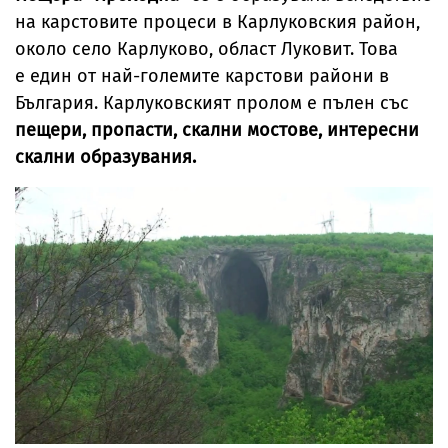
на карстовите процеси в Карлуковския район,
около село Карлуково, област Луковит. Това
е един от най-големите карстови райони в
България. Карлуковският пролом е пълен със
пещери, пропасти, скални мостове, интересни
скални образувания.