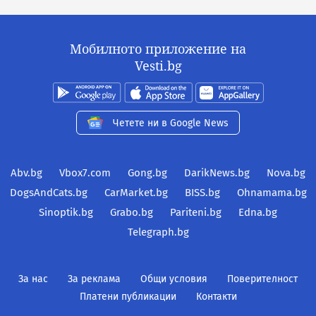
Мобилното приложение на
Vesti.bg
Четете ни в Google News
Abv.bg
Vbox7.com
Gong.bg
DarikNews.bg
Nova.bg
DogsAndCats.bg
CarMarket.bg
BISS.bg
Ohnamama.bg
Sinoptik.bg
Grabo.bg
Pariteni.bg
Edna.bg
Telegraph.bg
За нас
За реклама
Общи условия
Поверителност
Платени публикации
Контакти