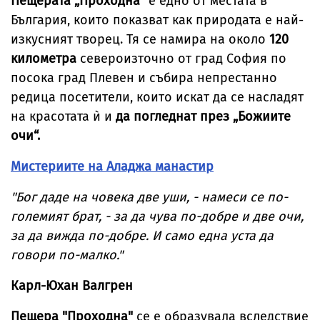
Пещерата „Проходна“
е едно от местата в
България, които показват как природата е най-
изкусният творец. Тя се намира на около
120
километра
североизточно от град София по
посока град Плевен и събира непрестанно
редица посетители, които искат да се насладят
на красотата ѝ и
да погледнат през „Божиите
очи“.
Мистериите на Аладжа манастир
"Бог даде на човека две уши, - намеси се по-
големият брат, - за да чува по-добре и две очи,
за да вижда по-добре. И само една уста да
говори по-малко."
Карл-Юхан Валгрен
Пещера "Проходна"
се е образувала вследствие