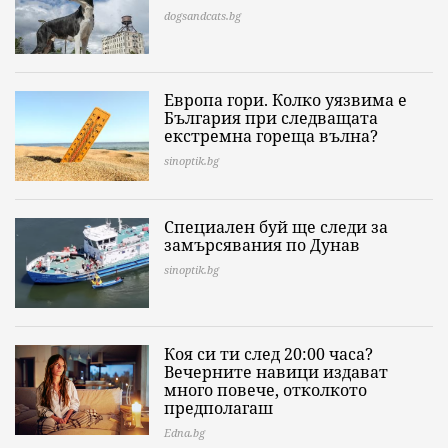
dogsandcats.bg
Европа гори. Колко уязвима е
България при следващата
екстремна гореща вълна?
sinoptik.bg
Специален буй ще следи за
замърсявания по Дунав
sinoptik.bg
Коя си ти след 20:00 часа?
Вечерните навици издават
много повече, отколкото
предполагаш
Edna.bg