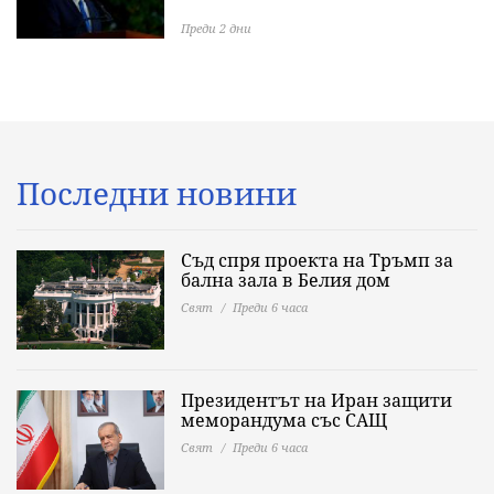
Преди 2 дни
Последни новини
Съд спря проекта на Тръмп за
бална зала в Белия дом
Свят
Преди 6 часа
Президентът на Иран защити
меморандума със САЩ
Свят
Преди 6 часа