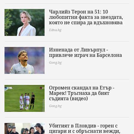
Чарлийз Терон на 51: 10
любопитни факта за звездата,
която не спира да вдъхновява
Edna.bg
Изненада от Ливърпул -
привлече играч на Барселона
Gong.bg
Огромен скандал на Етър -
Марек! Тръгнаха да бият
съдията (видео)
Gong.bg
Убитият в Пловдив - горен с
цигари и с обръснати вежди,