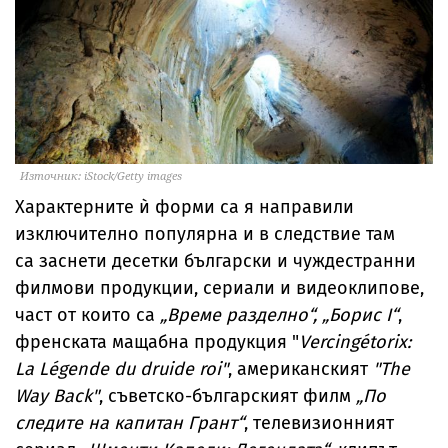
Източник: iStock/Getty images
Характерните ѝ форми са я направили
изключително популярна и в следствие там
са заснети десетки български и чуждестранни
филмови продукции, сериали и видеоклипове,
част от които са
„Време разделно“, „Борис I“
,
френската мащабна продукция "
Vercingétorix:
La Légende du druide roi"
, американският
"The
Way Back"
, съветско-българският филм
„По
следите на капитан Грант“
, телевизионният