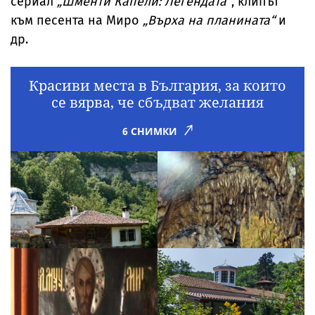
сериал
„Шменти Капели: Легендата“
, клипът
към песента на Миро
„Върха на планината“
и
др.
Красиви места в България, за които
се вярва, че сбъдват желания
6 СНИМКИ