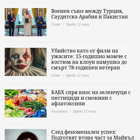
Военен съюз между Турция,
Саудитска Арабия и Пакистан
Свят
Преди 12 часа
Убийство като от филм на
ужасите: 15-годишно момче с
костюм на клоун намушка до
смърт 78-годишен ветеран
Свят
Преди 12 часа
БАБХ спря внос на зеленчуци с
пестициди и смокини с
афлатоксини
България
Преди 12 часа
След феноменален успех:
Подготвят втора част за Майкъл