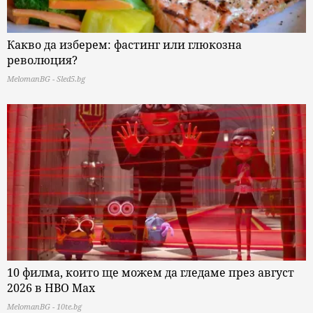
Какво да изберем: фастинг или глюкозна
революция?
MelomanBG - Sled5.bg
10 филма, които ще можем да гледаме през август
2026 в HBO Max
MelomanBG - 10te.bg