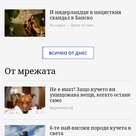
И нидерландци в нацисткия
скандал в Банско
България
Преди 12 часа
ВСИЧКО ОТ ДНЕС
От мрежата
Не е инат! Защо кучето ви
унищожава вещи, когато остане
само
dogsandcats.bg
6-те най-високи породи кучета в
света