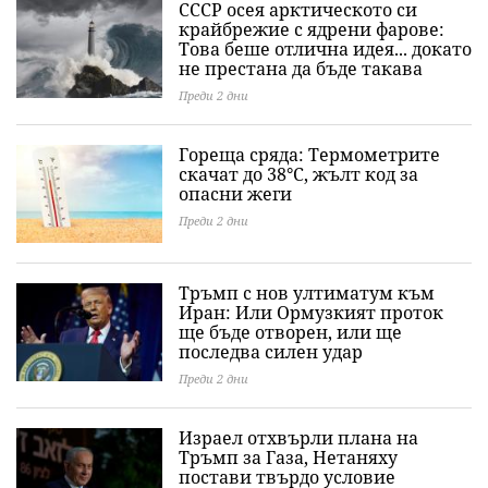
СССР осея арктическото си
крайбрежие с ядрени фарове:
Това беше отлична идея... докато
не престана да бъде такава
Преди 2 дни
Гореща сряда: Термометрите
скачат до 38°C, жълт код за
опасни жеги
Преди 2 дни
Тръмп с нов ултиматум към
Иран: Или Ормузкият проток
ще бъде отворен, или ще
последва силен удар
Преди 2 дни
Израел отхвърли плана на
Тръмп за Газа, Нетаняху
постави твърдо условие