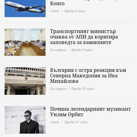
Конго
Свят
Преди 8 часа
Транспортният министър
очаква от АПИ да коригира
заповедта за камионите
България
Преди 9 часа
България с остра реакция към
Северна Македония за Ива
Михайлова
България
Преди 10 часа
Почина легендарният музикант
Уилям Орбит
Свят
Преди 11 часа