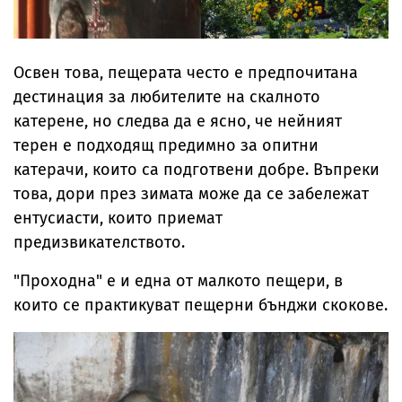
Освен това, пещерата често е предпочитана
дестинация за любителите на скалното
катерене, но следва да е ясно, че нейният
терен е подходящ предимно за опитни
катерачи, които са подготвени добре. Въпреки
това, дори през зимата може да се забележат
ентусиасти, които приемат
предизвикателството.
"Проходна" е и една от малкото пещери, в
които се практикуват пещерни бънджи скокове.