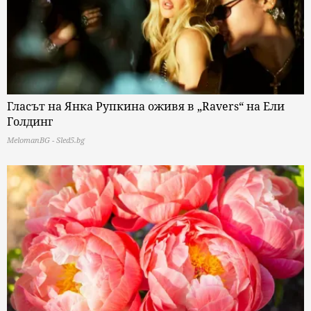
Гласът на Янка Рупкина оживя в „Ravers“ на Ели
Голдинг
MelomanBG - Sled5.bg