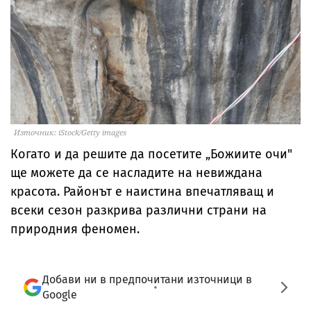
Източник: iStock/Getty images
Когато и да решите да посетите „Божиите очи"
ще можете да се насладите на невиждана
красота. Районът е наистина впечатляващ и
всеки сезон разкрива различни страни на
природния феномен.
Добави ни в предпочитани източници в
Google