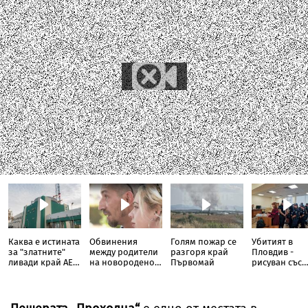
Каква е истината
Обвинения
Голям пожар се
Убитият в
за "златните"
между родители
разгоря край
Пловдив -
ливади край АЕЦ
на новородено и
Първомай
рисуван със
"Козлодуй"
болница в
свастики, с
София
обръснати
вежди, горен
цигари