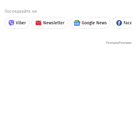
Последвайте ни
Viber
Newsletter
Google News
Faceb