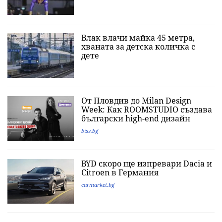
Влак влачи майка 45 метра,
хваната за детска количка с
дете
От Пловдив до Milan Design
Week: Как ROOMSTUDIO създава
български high-end дизайн
biss.bg
BYD скоро ще изпревари Dacia и
Citroеn в Германия
carmarket.bg