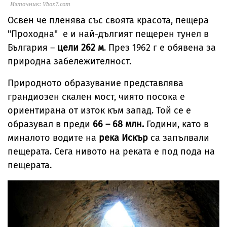
Източник: Vbox7.com
Освен че пленява със своята красота, пещера
"Проходна" е и най-дългият пещерен тунел в
България –
цели 262 м
. През 1962 г е обявена за
природна забележителност.
Природното образувание представлява
грандиозен скален мост, чиято посока е
ориентирана от изток към запад. Той се е
образувал в преди
66 – 68 млн.
Години, като в
миналото водите на
река Искър
са запълвали
пещерата. Сега нивото на реката е под пода на
пещерата.