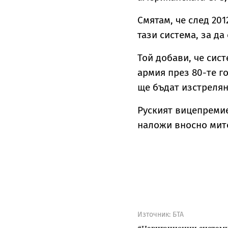
Смятам, че след 201
тази система, за да
Той добави, че сист
армия през 80-те г
ще бъдат изстрелян
Руският вицепремие
наложи вносно мито 
Източник:
БТА