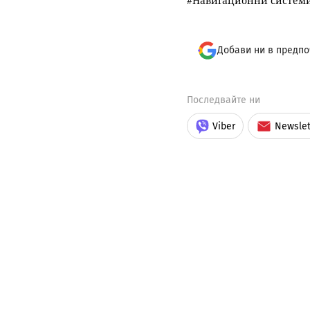
Навигационни систем
Добави ни в предпо
Последвайте ни
Viber
Newslet