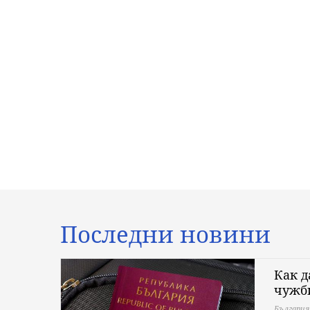
Последни новини
Как д
чужб
България