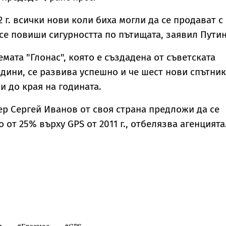
2 г. всички нови коли биха могли да се продават с
 се повиши сигурността по пътищата, заявил Путин
емата "Глонас", която е създадена от съветската
одини, се развива успешно и че шест нови спътни
и до края на годината.
р Сергей Иванов от своя страна предложи да се
от 25% върху GPS от 2011 г., отбелязва агенцията