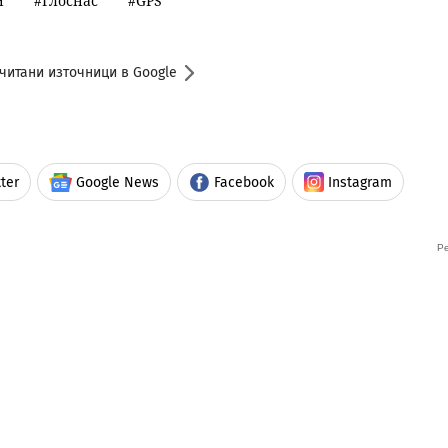
и
Глоснас
GPS
читани източници в Google
ter
Google News
Facebook
Instagram