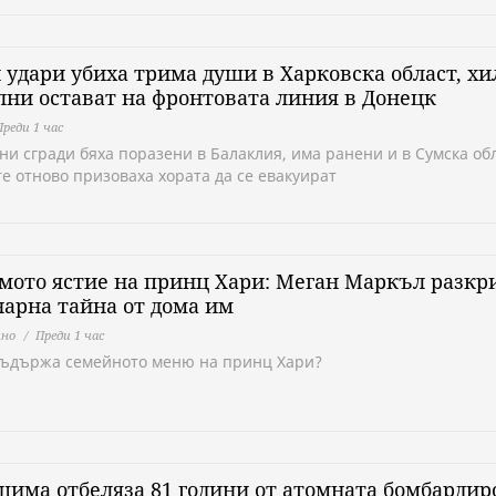
 удари убиха трима души в Харковска област, хи
ни остават на фронтовата линия в Донецк
Преди 1 час
и сгради бяха поразени в Балаклия, има ранени и в Сумска обл
е отново призоваха хората да се евакуират
ото ястие на принц Хари: Меган Маркъл разкр
арна тайна от дома им
но
Преди 1 час
съдържа семейното меню на принц Хари?
има отбеляза 81 години от атомната бомбардир