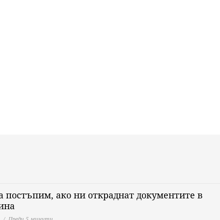
а постъпим, ако ни откраднат документите в
ина
Преди 5 минути