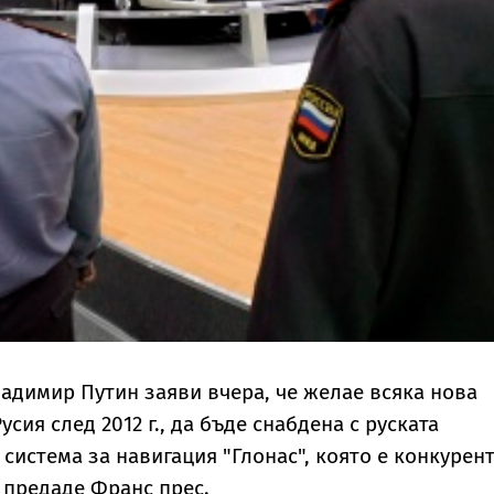
адимир Путин заяви вчера, че желае всяка нова
усия след 2012 г., да бъде снабдена с руската
система за навигация "Глонас", която е конкурент
 предаде Франс прес.