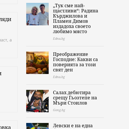
„Тук сме най-
щастливи“: Радина
Кърджилова и
ляди
Пламен Димов
издадоха своето
любимо място
Edna.bg
аст, а
Преображение
Господне: Какви са
поверията за този
свят ден
и
Edna.bg
Салах дебютира
срещу Гьозтепе на
Мъри Стоилов
Gong.bg
Левски е на една
овка