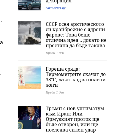
декорация“
carmarket.bg
.
СССР осея арктическото
си крайбрежие с ядрени
фарове: Това беше
отлична идея... докато не
ка
престана да бъде такава
Преди 1 ден
Гореща сряда:
.
Термометрите скачат до
38°C, жълт код за опасни
жеги
Преди 1 ден
Тръмп с нов ултиматум
към Иран: Или
Ормузкият проток ще
бъде отворен, или ще
последва силен удар