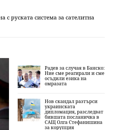
а с руската система за сателитна
Радев за случая в Банско:
Ние сме реагирали и сме
осъдили езика на
омразата
Нов скандал разтърси
украинската
дипломация, разследват
бившата посланичка в
САЩ Олга Стефанишина
за корупция