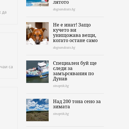
лятото
dogsandcats.bg
к да
Не е инат! Защо
кучето ви
унищожава вещи,
когато остане само
dogsandcats.bg
Специален буй ще
учаи са
следи за
замърсявания по
Дунав
sinoptik.bg
Над 200 тона сено за
зимата
sinoptik.bg