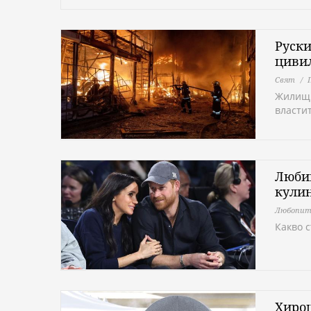
Руски
цивил
Свят
Жилищн
властит
Любим
кулин
Любопит
Какво 
Хирош