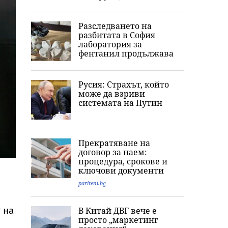
Разследването на
разбитата в София
лаборатория за
фентанил продължава
Русия: Страхът, който
може да взриви
системата на Путин
Прекратяване на
договор за наем:
процедура, срокове и
ключови документи
pariteni.bg
 на
В Китай ДВГ вече е
просто „маркетинг