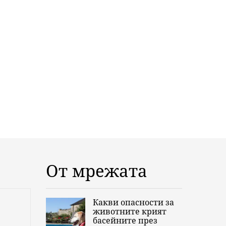
От мрежата
Какви опасности за
животните крият
басейните през