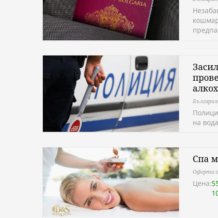
Незаба
кошмар
предпа
Засил
прове
алкох
България
Полици
на вода
Спа м
Оферта о
Цена:
5
1