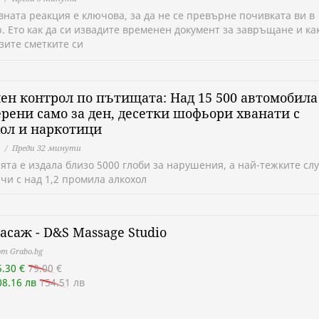
вната реакция е ключова, за да не се превърне почивката ви в
. Ето как да си извадите временен документ за завръщане и ка
зите сметките си
ен контрол по пътищата: Над 15 500 автомобила
рени само за ден, десетки шофьори хванати с
ол и наркотици
Преди 32 минути
ята е издала близо 5000 глоби за нарушения, а най-тежките сл
чи с над 1,2 промила алкохол
асаж - D&S Massage Studio
т Grabo.bg
5.30 €
79.00 €
08.16 лв
154.51 лв