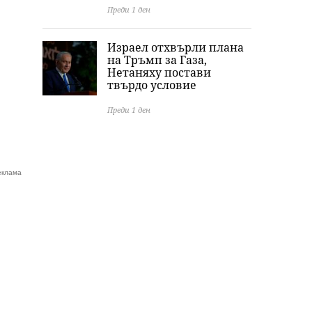
Преди 1 ден
Израел отхвърли плана
на Тръмп за Газа,
Нетаняху постави
твърдо условие
Преди 1 ден