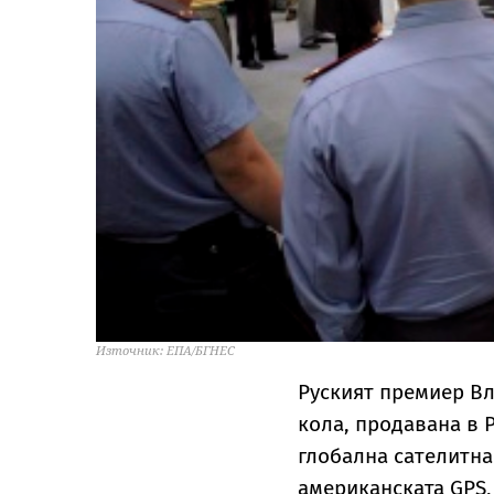
Източник: ЕПА/БГНЕС
Руският премиер Вл
кола, продавана в Р
глобална сателитна 
американската GPS,