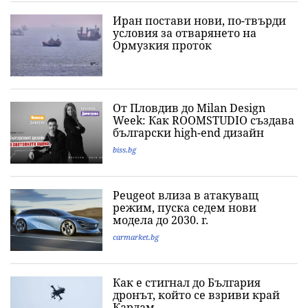
Иран постави нови, по-твърди
условия за отварянето на
Ормузкия проток
От Пловдив до Milan Design
Week: Как ROOMSTUDIO създава
български high-end дизайн
biss.bg
Peugeot влиза в атакуващ
режим, пуска седем нови
модела до 2030. г.
carmarket.bg
Как е стигнал до България
дронът, който се взриви край
Кардам