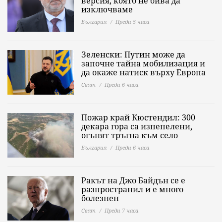
версия, която не бива да
изключваме
България
Преди 5 часа
Зеленски: Путин може да
започне тайна мобилизация и
да окаже натиск върху Европа
Свят
Преди 6 часа
Пожар край Кюстендил: 300
декара гора са изпепелени,
огънят тръгна към село
България
Преди 6 часа
Ракът на Джо Байдън се е
разпространил и е много
болезнен
Свят
Преди 7 часа