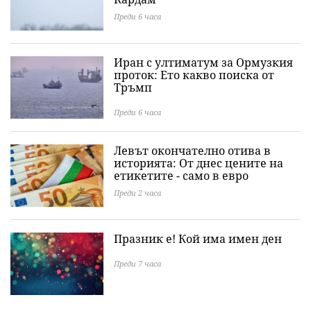
Преди 6 часа
Иран с ултиматум за Ормузкия
проток: Ето какво поиска от
Тръмп
Преди 6 часа
Левът окончателно отива в
историята: Oт днес цените на
етикетите - само в евро
Преди 2 часа
Празник е! Кой има имен ден
Преди 7 часа