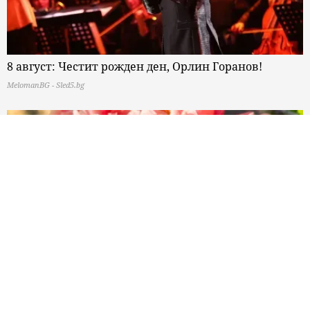
8 август: Честит рожден ден, Орлин Горанов!
MelomanBG - Sled5.bg
10 цветя, които задължително трябва да имате в
дома си
MelomanBG - 10te.bg