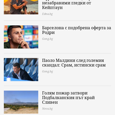
незабравими гледки от
Кейптаун
Edna.bg
Барселона с подобрена оферта за
Родри
Gong.bg
Паоло Малдини след големия
скандал: Срам, истински срам
Gong.bg
Голям пожар затвори
Подбалканския път край
Сливен
Nova.bg