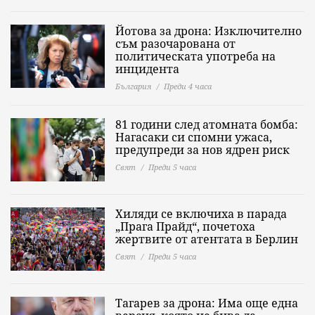
Йотова за дрона: Изключително
съм разочарована от
политическата употреба на
инцидента
България
Преди 4 часа
81 години след атомната бомба:
Нагасаки си спомни ужаса,
предупреди за нов ядрен риск
Свят
Преди 5 часа
Хиляди се включиха в парада
„Прага Прайд“, почетоха
жертвите от атентата в Берлин
Свят
Преди 5 часа
Тагарев за дрона: Има още една