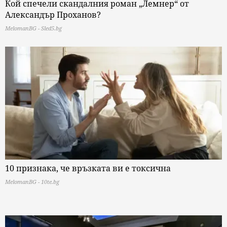
Кой спечели скандалния роман „Лемнер“ от
Александър Проханов?
MelomanBG - Sled5.bg
10 признака, че връзката ви е токсична
MelomanBG - 10te.bg