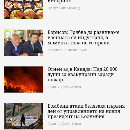
Кетъринг
Оферта от Grabo.bg
Борисов: Трябва да развиваме
военната си индустрия, в
момента това не се прави
България
Преди 3 часа
Огнен ад в Канада: Над 20 000
души са евакуирани заради
пожар
Свят
Преди 3 часа
Бомбени атаки белязаха първия
ден от управлението на новия
президент на Колумбия
Свят
Преди 4 часа