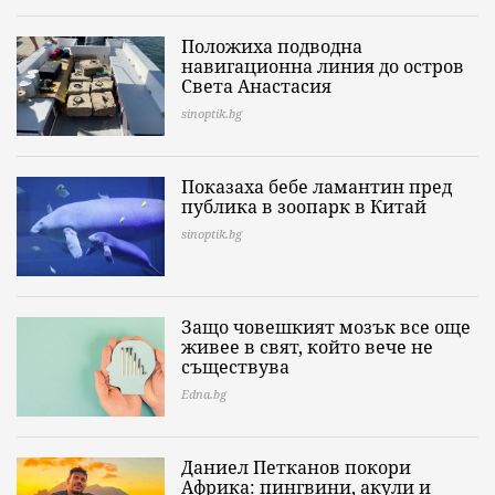
Положиха подводна
навигационна линия до остров
Света Анастасия
sinoptik.bg
Показаха бебе ламантин пред
публика в зоопарк в Китай
sinoptik.bg
Защо човешкият мозък все още
живее в свят, който вече не
съществува
Edna.bg
Даниел Петканов покори
Африка: пингвини, акули и