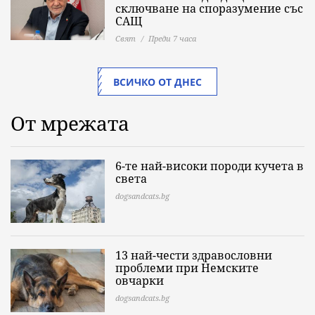
сключване на споразумение със
САЩ
Свят
Преди 7 часа
ВСИЧКО ОТ ДНЕС
От мрежата
6-те най-високи породи кучета в
света
dogsandcats.bg
13 най-чести здравословни
проблеми при Немските
овчарки
dogsandcats.bg