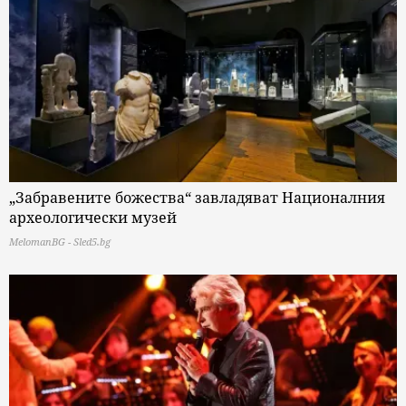
„Забравените божества“ завладяват Националния
археологически музей
MelomanBG - Sled5.bg