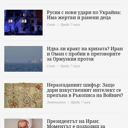
Русия с нови удари по Украйна:
Има жертви и ранени деца
Свят
Преди 7 часа
Идва ли краят на кризата? Иран
и Оман с пробив в преговорите
за Ормузкия проток
Свят
Преди 7 часа
Неразгаданият шифър: Защо
дори изкуственият интелект се
препъна в Ръкописа на Войнич?
Любопитно
Преди 7 часа
Президентът на Иран:
Моментът е подходящ за