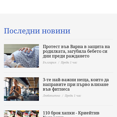
Последни новини
Протест във Варна в защита на
родилката, загубила бебето си
дни преди раждането
България
Преди 1 час
3-те най-важни неща, които да
направите при първо влизане
във фитнеса
Любопитно
Преди 1 час
110 броя хапки - Криейтив