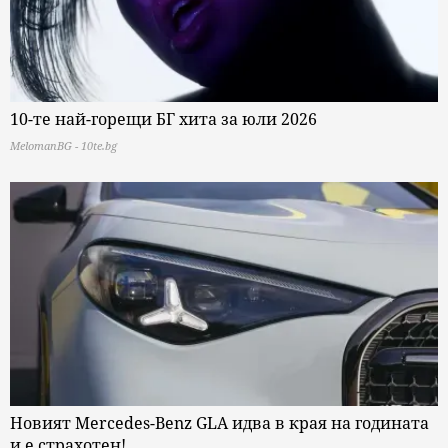
10-те най-горещи БГ хита за юли 2026
MelomanBG - 10te.bg
Новият Mercedes-Benz GLA идва в края на годината
и е страхотен!