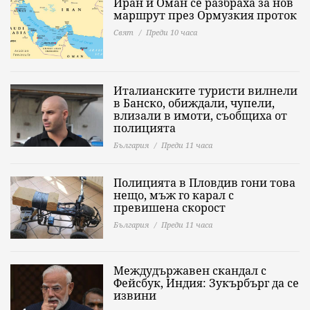
Иран и Оман се разбраха за нов
маршрут през Ормузкия проток
Свят
Преди 10 часа
Италианските туристи вилнели
в Банско, обиждали, чупели,
влизали в имоти, съобщиха от
полицията
България
Преди 11 часа
Полицията в Пловдив гони това
нещо, мъж го карал с
превишена скорост
България
Преди 11 часа
Междудържавен скандал с
Фейсбук, Индия: Зукърбърг да се
извини