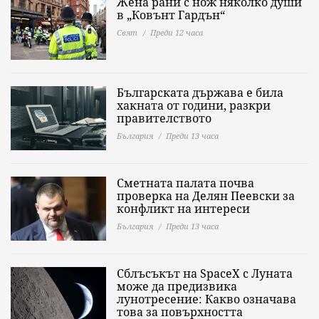
Жена рани с нож няколко души
в „Ковънт Гардън“
Свят
Преди 12 часа
Българската държава е била
хакната от години, разкри
правителството
България
Преди 13 часа
Сметната палата почва
проверка на Делян Пеевски за
конфликт на интереси
България
Преди 13 часа
Сблъсъкът на SpaceX с Луната
може да предизвика
лунотресение: Какво означава
това за повърхността