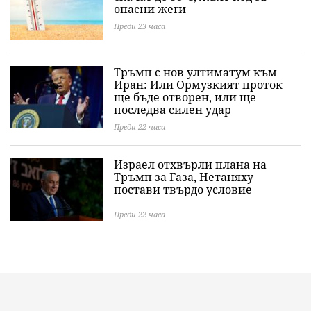
опасни жеги
Преди 23 часа
Тръмп с нов ултиматум към
Иран: Или Ормузкият проток
ще бъде отворен, или ще
последва силен удар
Преди 22 часа
Израел отхвърли плана на
Тръмп за Газа, Нетаняху
постави твърдо условие
Преди 22 часа