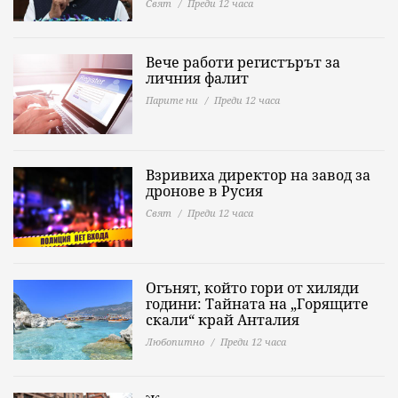
Свят
Преди 12 часа
Вече работи регистърът за
личния фалит
Парите ни
Преди 12 часа
Взривиха директор на завод за
дронове в Русия
Свят
Преди 12 часа
Огънят, който гори от хиляди
години: Тайната на „Горящите
скали“ край Анталия
Любопитно
Преди 12 часа