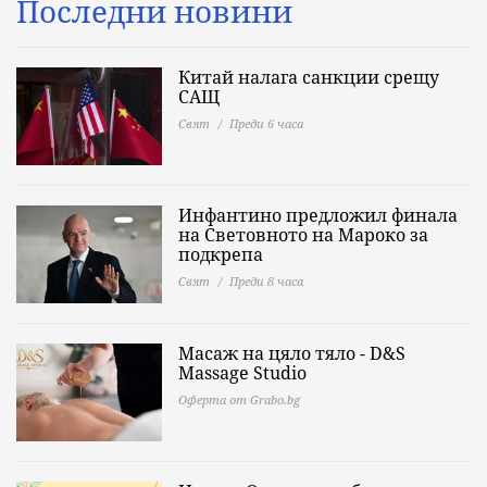
Последни новини
Китай налага санкции срещу
САЩ
Свят
Преди 6 часа
Инфантино предложил финала
на Световното на Мароко за
подкрепа
Свят
Преди 8 часа
Масаж на цяло тяло - D&S
Massage Studio
Оферта от Grabo.bg