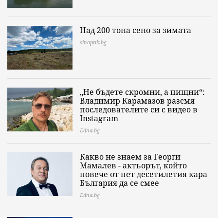
Над 200 тона сено за зимата
sinoptik.bg
„Не бъдете скромни, а пищни“:
Владимир Карамазов разсмя
последователите си с видео в
Instagram
Edna.bg
Какво не знаем за Георги
Мамалев - актьорът, който
повече от пет десетилетия кара
България да се смее
Edna.bg