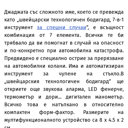
Джаджата със сложното име, което се превежда
като „швейцарски технологичен бодигард, 7-в-1
инструмент
за спешни случаи
“, е всъщност
комбинация от 7 елемента. Всички те би
трябвало да ви помогнат в случай на опасност
и по-конкретно при автомобилна катастрофа.
Предвидено е специално острие за прерязване
на автомобилни колани. Има и автоматизиран
инструмент за чупене на стъкло.В
„швейцарския технологичен бодигард“ ще
откриете още звукова аларма, LED фенерче,
термометър и дори... дигитален манометър.
Всичко това е натъпкано в относително
компактен форм-фактор. Размерите на
мултифункционалното устройство са 8 х 4.5 х 2
см.