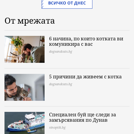
ВСИЧКО ОТ ДНЕС
От мрежата
6 начина, по които котката ви
комуникира с вас
dogsandcats.bg
5 причини да живеем с котка
dogsandcats.bg
Специален буй ще следи за
замърсявания по Дунав
sinoptik.bg