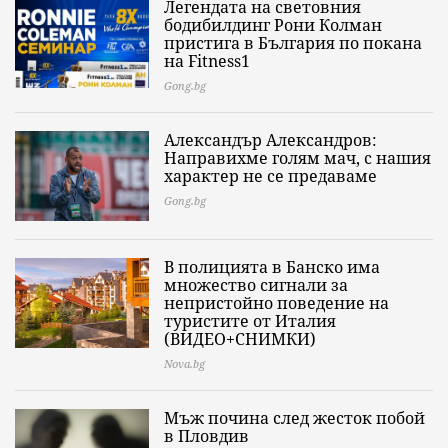
Легендата на световния
бодибилдинг Рони Колман
пристига в България по покана
на Fitness1
Gong.bg
Александър Александров:
Направихме голям мач, с нашия
характер не се предаваме
Gong.bg
В полицията в Банско има
множество сигнали за
непристойно поведение на
туристите от Италия
(ВИДЕО+СНИМКИ)
Nova.bg
Мъж почина след жесток побой
в Пловдив