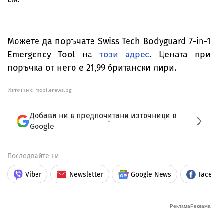
Можете да поръчате Swiss Tech Bodyguard 7-in-1
Emergency Tool на
този адрес
. Цената при
поръчка от него е 21,99 британски лири.
Източник:
mobilenews.bg
Добави ни в предпочитани източници в
Google
Последвайте ни
Viber
Newsletter
Google News
Faceb