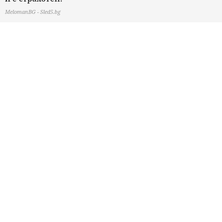
MelomanBG - Sled5.bg
Пиле по средиземноморски
MelomanBG - Sled5.bg