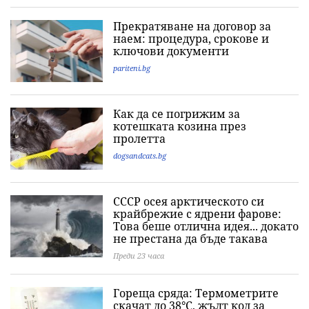
Прекратяване на договор за
наем: процедура, срокове и
ключови документи
pariteni.bg
Как да се погрижим за
котешката козина през
пролетта
dogsandcats.bg
СССР осея арктическото си
крайбрежие с ядрени фарове:
Това беше отлична идея... докато
не престана да бъде такава
Преди 23 часа
Гореща сряда: Термометрите
скачат до 38°C, жълт код за