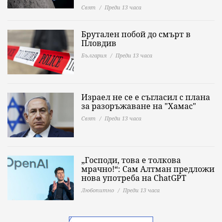
Свят
Преди 13 часа
Брутален побой до смърт в
Пловдив
България
Преди 13 часа
Израел не се е съгласил с плана
за разоръжаване на "Хамас"
Свят
Преди 13 часа
„Господи, това е толкова
мрачно!“: Сам Алтман предложи
нова употреба на ChatGPT
Любопитно
Преди 13 часа