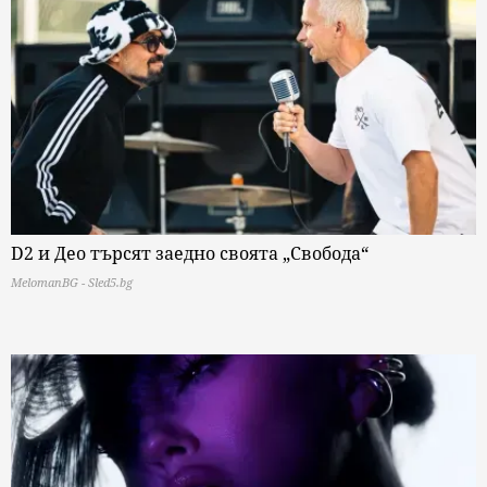
D2 и Део търсят заедно своята „Свобода“
MelomanBG - Sled5.bg