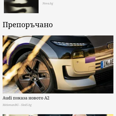
Nova.bg
Препоръчано
Audi показа новото A2
MelomanBG - Sled5.bg