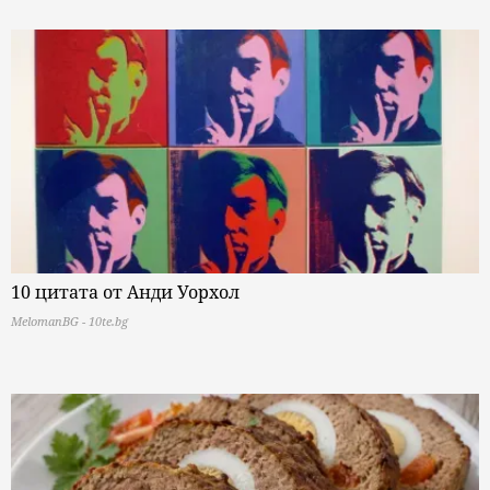
10 цитата от Анди Уорхол
MelomanBG - 10te.bg