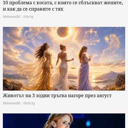
10 проблема с косата, с които се сблъскват жените,
и как да се справите с тях
MelomanBG - 10te.bg
Животът на 3 зодии тръгва нагоре през август
MelomanBG - Sled5.bg