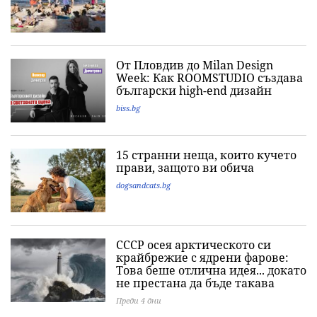
От Пловдив до Milan Design
Week: Как ROOMSTUDIO създава
български high-end дизайн
biss.bg
15 странни неща, които кучето
прави, защото ви обича
dogsandcats.bg
СССР осея арктическото си
крайбрежие с ядрени фарове:
Това беше отлична идея... докато
не престана да бъде такава
Преди 4 дни