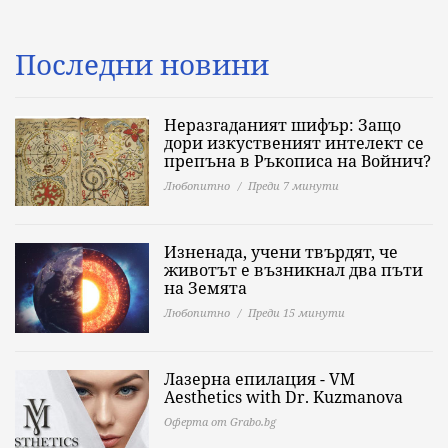
Последни новини
Неразгаданият шифър: Защо
дори изкуственият интелект се
препъна в Ръкописа на Войнич?
Любопитно
Преди 7 минути
Изненада, учени твърдят, че
животът е възникнал два пъти
на Земята
Любопитно
Преди 15 минути
Лазерна епилация - VM
Aesthetics with Dr. Kuzmanova
Оферта от Grabo.bg