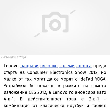
Източник: netinfo
Lenovo
направи
няколко
големи
анонса
преди
старта на Consumer Electronics Show 2012, но
малко от тях могат да се мерят с IdePad YOGA.
Ултрабукът бе показан в рамките на самото
изложение CES 2012, а Lenovo го анонсира като
4-в-1. В действителност това е 2-в-1 –
комбинация от класически ноутбук и таблет.