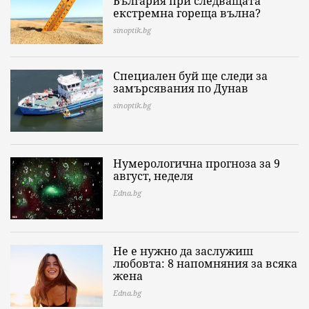
България при следващата
екстремна гореща вълна?
sinoptik.bg
Специален буй ще следи за
замърсявания по Дунав
sinoptik.bg
Нумерологична прогноза за 9
август, неделя
Edna.bg
Не е нужно да заслужиш
любовта: 8 напомняния за всяка
жена
Edna.bg