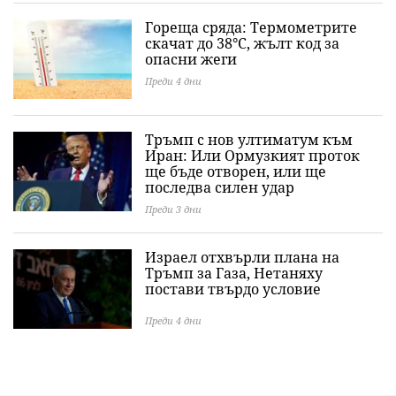
Гореща сряда: Термометрите
скачат до 38°C, жълт код за
опасни жеги
Преди 4 дни
Тръмп с нов ултиматум към
Иран: Или Ормузкият проток
ще бъде отворен, или ще
последва силен удар
Преди 3 дни
Израел отхвърли плана на
Тръмп за Газа, Нетаняху
постави твърдо условие
Преди 4 дни