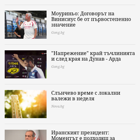
Моуриньо: Договорът на
Винисиус бе от първостепенно
значение
Gong.bg
"Напрежение" край тъчлинията
и след края на Дунав - Арда
Gong.bg
Слънчево време с локални
валежи в неделя
Nova.bg
Иранският президент:
Моментът е подходящ за