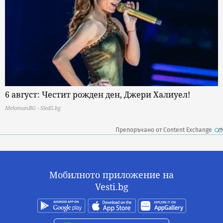
6 август: Честит рожден ден, Джери Халиуел!
MelomanBG - Sled5.bg
Препоръчано от Content Exchange
Мобилното приложение на
Vesti.bg