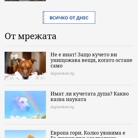
ВСИЧКО ОТ ДНЕС
От мрежата
Не е инат! Защо кучето ви
унищожава вещи, когато остане
само
dogsandcats.bg
Имат ли кучетата душа? Какво
казва науката
dogsandcats.bg
Европа гори. Колко уязвима е