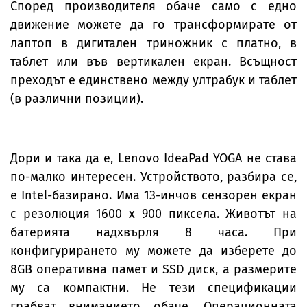
Според производителя обаче само с едно
движение можете да го трансформирате от
лаптоп в дигитален триножник с платно, в
таблет или във вертикален екран. Всъщност
преходът е единствено между ултрабук и таблет
(в различни позиции).
Дори и така да е, Lenovo IdeaPad YOGA не става
по-малко интересен. Устройството, разбира се,
е Intel-базирано. Има 13-инчов сензорен екран
с резолюция 1600 х 900 пиксела. Животът на
батерията надхвърля 8 часа. При
конфигурирането му можете да изберете до
8GB оперативна памет и SSD диск, а размерите
му са компактни. Не тези спецификации
грабват вниманието обаче. Операционната