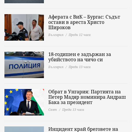
Аферата с ВиК – Бургас: Съдът
остави в ареста Христо
Широков
България
Преди 12 часа
18-годишен е задържан за
убийството на чичо си
България
Преди 13 часа
Обрат в Унгария: Партията на
Петер Мадяр номинира Андраш
Бака за президент
Свят
Преди 13 часа
Инцидент край бреговете на