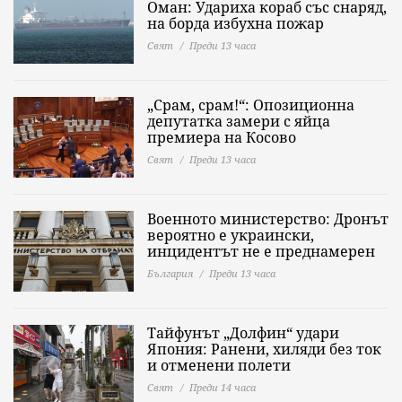
Оман: Удариха кораб със снаряд,
на борда избухна пожар
Свят
Преди 13 часа
„Срам, срам!“: Опозиционна
депутатка замери с яйца
премиера на Косово
Свят
Преди 13 часа
Военното министерство: Дронът
вероятно е украински,
инцидентът не е преднамерен
България
Преди 13 часа
Тайфунът „Долфин“ удари
Япония: Ранени, хиляди без ток
и отменени полети
Свят
Преди 14 часа