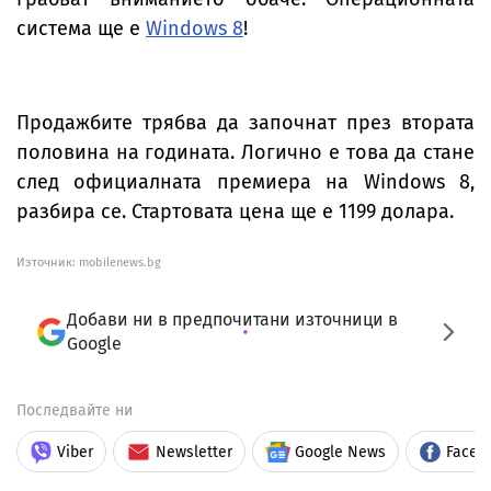
система ще е
Windows 8
!
Продажбите трябва да започнат през втората
половина на годината. Логично е това да стане
след официалната премиера на Windows 8,
разбира се. Стартовата цена ще е 1199 долара.
Източник:
mobilenews.bg
Добави ни в предпочитани източници в
Google
Последвайте ни
Viber
Newsletter
Google News
Faceb