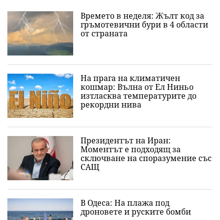
Времето в неделя: Жълт код за
гръмотевични бури в 4 области
от страната
На прага на климатичен
кошмар: Вълна от Ел Ниньо
изтласква температурите до
рекордни нива
Президентът на Иран:
Моментът е подходящ за
сключване на споразумение със
САЩ
В Одеса: На плажа под
дроновете и руските бомби