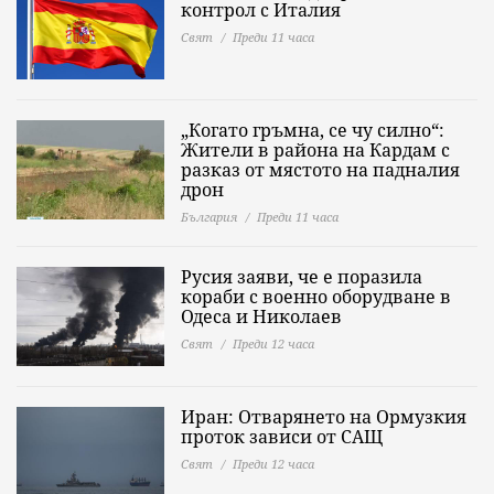
контрол с Италия
Свят
Преди 11 часа
„Когато гръмна, се чу силно“:
Жители в района на Кардам с
разказ от мястото на падналия
дрон
България
Преди 11 часа
Русия заяви, че е поразила
кораби с военно оборудване в
Одеса и Николаев
Свят
Преди 12 часа
Иран: Отварянето на Ормузкия
проток зависи от САЩ
Свят
Преди 12 часа