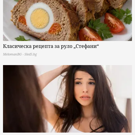
Класическа рецепта за руло „Стефани“
MelomanBG - Sled5.bg