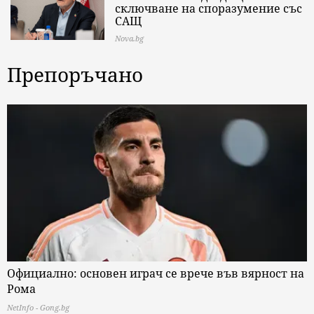
сключване на споразумение със
САЩ
Nova.bg
Препоръчано
Официално: основен играч се врече във вярност на
Рома
NetInfo - Gong.bg