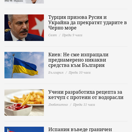
Турция призова Русия и
Украйна да прекратят ударите в
Черно море
Свят
Преди 9 часа
Киев: Не сме изпращали
преднамерено никакви
средства към България
България
Преди 10 часа
Учени разработиха рецепта за
кетчуп с протеин от водорасли
Любопитно
Преди 11 часа
Испания въведе граничен