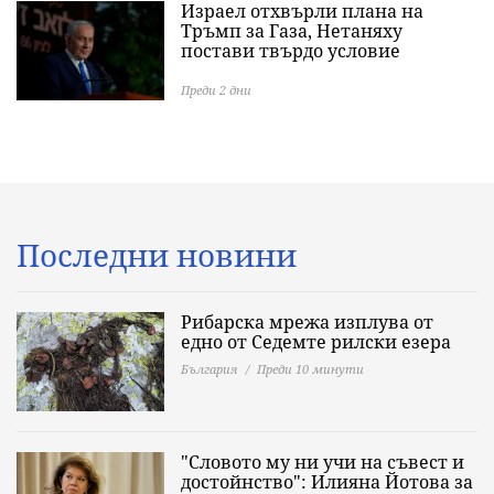
Израел отхвърли плана на
Тръмп за Газа, Нетаняху
постави твърдо условие
Преди 2 дни
Последни новини
Рибарска мрежа изплува от
едно от Седемте рилски езера
България
Преди 10 минути
"Словото му ни учи на съвест и
достойнство": Илияна Йотова за