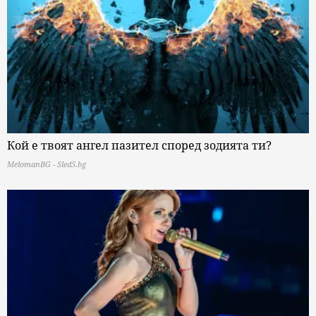
Кой е твоят ангел пазител според зодията ти?
MelomanBG - Sled5.bg