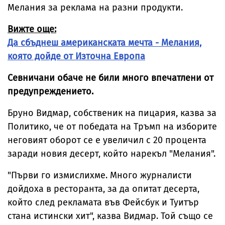
Мелания за реклама на разни продукти.
Вижте още:
Да сбъднеш американската мечта - Мелания,
която дойде от Източна Европа
Севничани обаче не били много впечатлени от
предупреждението.
Бруно Видмар, собственик на пицария, казва за
Политико, че от победата на Тръмп на изборите
неговият оборот се е увеличил с 20 процента
заради новия десерт, който нарекъл "Мелания".
"Първи го измислихме. Много журналисти
дойдоха в ресторанта, за да опитат десерта,
който след рекламата във Фейсбук и Туитър
стана истински хит", казва Видмар. Той също се