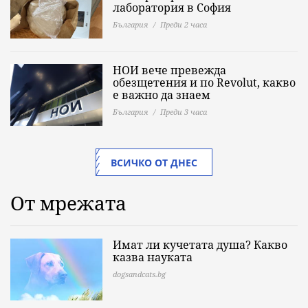
лаборатория в София
България
Преди 2 часа
НОИ вече превежда
обезщетения и по Revolut, какво
е важно да знаeм
България
Преди 3 часа
ВСИЧКО ОТ ДНЕС
От мрежата
Имат ли кучетата душа? Какво
казва науката
dogsandcats.bg