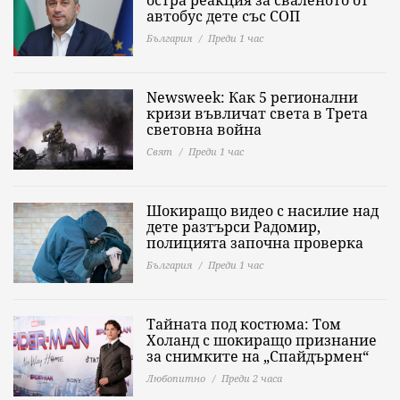
остра реакция за сваленото от
автобус дете със СОП
България
Преди 1 час
Newsweek: Как 5 регионални
кризи въвличат света в Трета
световна война
Свят
Преди 1 час
Шокиращо видео с насилие над
дете разтърси Радомир,
полицията започна проверка
България
Преди 1 час
Тайната под костюма: Том
Холанд с шокиращо признание
за снимките на „Спайдърмен“
Любопитно
Преди 2 часа