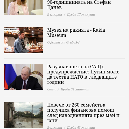
90-годишнината на Стефан
Цанев
България
Преди 17 минути
Музея на ракията - Rakia
Museum
Оферта от Grabo.bg
Разузнаването на САЩ с
предупреждение: Путин може
да тества НАТО в следващите
години
Свят
Преди 34 минути
Повече от 260 семейства
получиха финансова помощ
след наводненията през май и
юни
България
Преди 43 минути