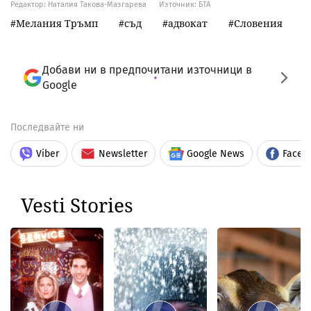
Редактор: Наталия Такова-Мазгарева
Източник:
БТА
Мелания Тръмп
съд
адвокат
Словения
Добави ни в предпочитани източници в
Google
Последвайте ни
Viber
Newsletter
Google News
Faceb
Vesti Stories