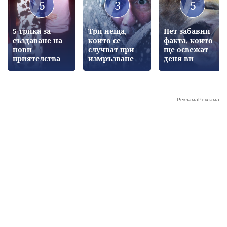
5
3
5
5 трика за
Три неща,
Пет забавни
създаване на
които се
факта, които
нови
случват при
ще освежат
приятелства
измръзване
деня ви