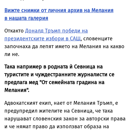
Вижте снимки от личния архив на Мелания
в нашата галерия
Откакто
Доналд Тръмп победи на
президентските избори в САЩ
, словенците
започнаха да лепят името на Мелания на какво
ли не.
Така например в родната ѝ Севница на
туристите и чуждестранните журналисти се
предлага мед "От семейната градина на
Мелания".
Адвокатският екип, нает от
Мелания Тръмп
, е
предупредил жителите на Севница, че така
нарушават словенския закон за авторски права
и че нямат право да използват образа на