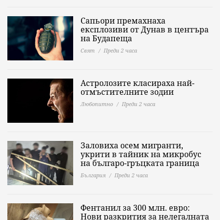
Сапьори премахнаха
експлозиви от Дунав в центъра
на Будапеща
Свят
Преди 2 часа
Астролозите класираха най-
отмъстителните зодии
Любопитно
Преди 2 часа
Заловиха осем мигранти,
укрити в тайник на микробус
на българо-гръцката граница
България
Преди 2 часа
Фентанил за 300 млн. евро:
Нови разкрития за нелегалната