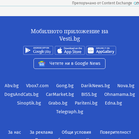
Препоръчано от Content Exchange
Мобилното приложение на
Vesti.bg
Четете ни в Google News
Abv.bg
Vbox7.com
Gong.bg
DarikNews.bg
Nova.bg
DogsAndCats.bg
CarMarket.bg
BISS.bg
Ohnamama.bg
Sinoptik.bg
Grabo.bg
Pariteni.bg
Edna.bg
Telegraph.bg
За нас
За реклама
Общи условия
Поверителност