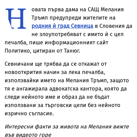
Н
Брус Уилис след
невиждано
юбилея ѝ
досега явлен
овата първа дама на САЩ
Мелания
Тръмп
предупреди жителите на
родния ѝ град Севница
в Словения да
не злоупотребяват с името ѝ с цел
печалба, пише информационният сайт
Политико, цитиран от Танюг.
Севничани ще трябва да се откажат от
новооткрития начин за лека печалба,
използвайки името на
Мелания Тръмп
, защото
тя е ангажирала адвокатска кантора, която да
следи нейното име и образ да не бъдат
използвани за търговски цели без нейното
изрично съгласие.
Интересни факти за живота на Мелания вижте
във видеото горе