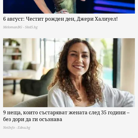
6 август: Честит рожден ден, Джери Халиуел!
MelomanBG - Sled5.bg
9 неща, които състаряват жената след 35 години –
без дори да ги осъзнава
NetInfo - Edna.bg