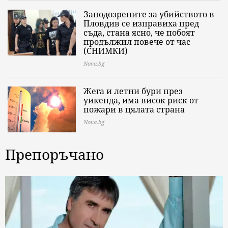
Заподозрените за убийството в
Пловдив се изправиха пред
съда, стана ясно, че побоят
продължил повече от час
(СНИМКИ)
Nova.bg
Жега и летни бури през
уикенда, има висок риск от
пожари в цялата страна
Nova.bg
Препоръчано