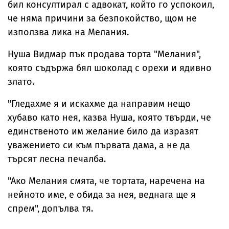
бил консултирал с адвокат, който го успокоил,
че няма причини за безпокойство, щом не
използва лика на Мелания.
Нуша Видмар пък продава торта "Мелания",
която съдържа бял шоколад с орехи и ядивно
злато.
"Гледахме я и искахме да направим нещо
хубаво като нея, казва Нуша, която твърди, че
единственото им желание било да изразят
уважението си към първата дама, а не да
търсят лесна печалба.
"Ако Мелания смята, че тортата, наречена на
нейното име, е обида за нея, веднага ще я
спрем", допълва тя.