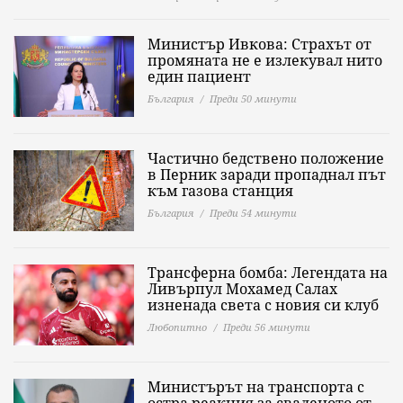
Министър Ивкова: Страхът от
промяната не е излекувал нито
един пациент
България
Преди 50 минути
Частично бедствено положение
в Перник заради пропаднал път
към газова станция
България
Преди 54 минути
Трансферна бомба: Легендата на
Ливърпул Мохамед Салах
изненада света с новия си клуб
Любопитно
Преди 56 минути
Министърът на транспорта с