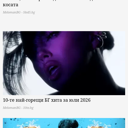
косата
MelomanBG - Sled5.bg
10-те най-горещи БГ хита за юли 2026
MelomanBG - 10te.bg