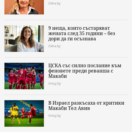
Edna.bg
9 неща, които състаряват
жената след 35 години – без
дори да ги осъзнава
Edna.bg
ЦСКА със силно послание към
феновете преди реванша с
Макаби
Gong.bg
В Израел разкъсаха от критики
Макаби Тел Авив
Gong.bg