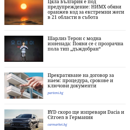
Цяла България е под
предупреждение: НИМХ обяви
оранжев код за екстремни жеги
в 21 области в събота
Шарлиз Терон с модна
изненада: Появи се с прозрачна
пола тип „дъждобран“
Прекратяване на договор за
наем: процедура, срокове и
ключови документи
pariteni.bg
BYD скоро ще изпревари Dacia и
Citroеn в Германия
carmarket.bg