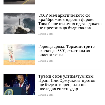
СССР осея арктическото си
крайбрежие с ядрени фарове:
Това беше отлична идея... докато
не престана да бъде такава
Преди 2 дни
Гореща сряда: Термометрите
скачат до 38°C, жълт код за
опасни жеги
Преди 2 дни
Тръмп с нов ултиматум към
Иран: Или Ормузкият проток
ще бъде отворен, или ще
последва силен удар
Преди 2 дни