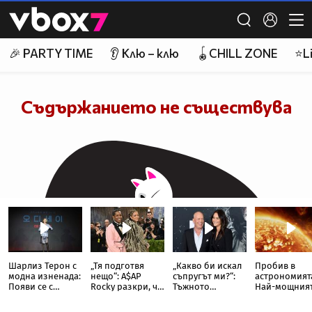
Шарлиз Терон с
„Тя подготвя
„Какво би искал
Пробив в
модна изненада:
нещо“: A$AP
съпругът ми?“:
астрономият
Появи се с
Rocky разкри, че
Тъжното
Най-мощния
прозрачна пола
Риана записва
признание на
слънчев
тип „дъждобран“
нов албум
съпругата на
телескоп уло