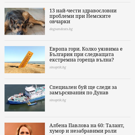
13 най-чести здравословни
проблеми при Немските
овчарки
dogsandcats.bg
Европа гори. Колко уязвима е
България при следващата
екстремна гореща вълна?
sinoptik.bg
Специален буй ще следи за
замърсявания по Дунав
sinoptik.bg
Албена Павлова на 60: Талант,
хумор и незабравими роли