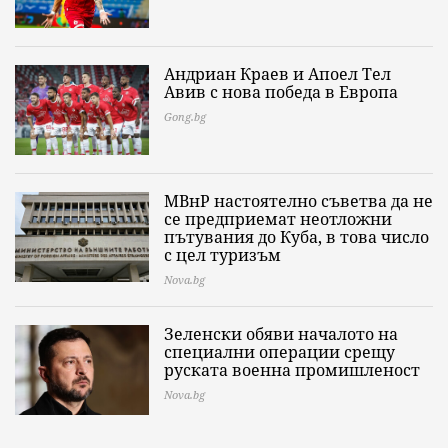
Андриан Краев и Апоел Тел
Авив с нова победа в Европа
Gong.bg
МВнР настоятелно съветва да не
се предприемат неотложни
пътувания до Куба, в това число
с цел туризъм
Nova.bg
Зеленски обяви началото на
специални операции срещу
руската военна промишленост
Nova.bg