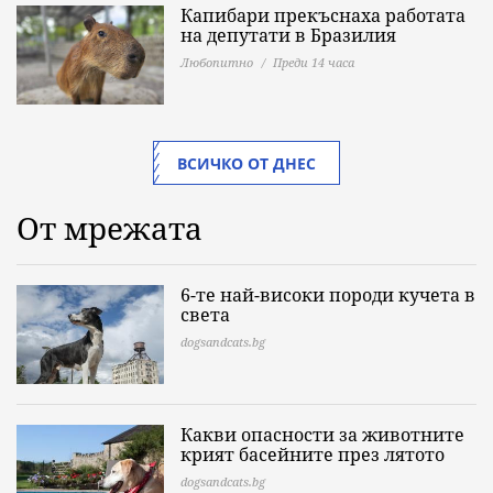
Капибари прекъснаха работата
на депутати в Бразилия
Любопитно
Преди 14 часа
ВСИЧКО ОТ ДНЕС
От мрежата
6-те най-високи породи кучета в
света
dogsandcats.bg
Какви опасности за животните
крият басейните през лятото
dogsandcats.bg