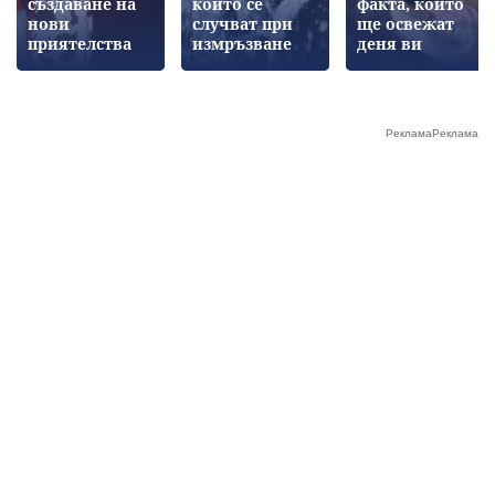
създаване на
които се
факта, които
нови
случват при
ще освежат
приятелства
измръзване
деня ви