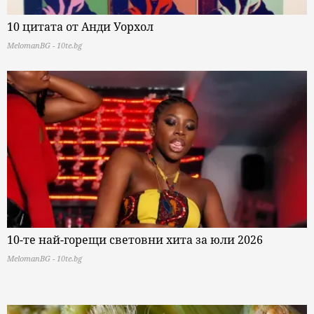
10 цитата от Анди Уорхол
MelomanBG - 10te.bg
10-те най-горещи световни хита за юли 2026
MelomanBG - 10te.bg