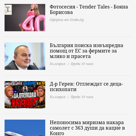
Фотосесия - Tender Tales - Бояна
Борисова
Оферта от Grabo.bg
България поиска извънредна
помощ от ЕС за фермите за
мляко и прасета
България
Преди 10 часа
Д-р Герев: Отглеждат се деца-
психопати
България
Преди 10 часа
Непоносима миризма накара
самолет с 363 души да кацне в
Конго