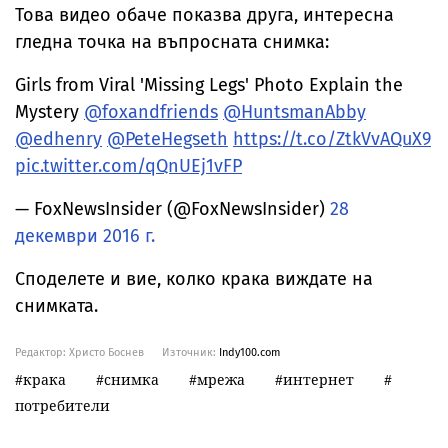
Това видео обаче показва друга, интересна
гледна точка на въпросната снимка:
Girls from Viral 'Missing Legs' Photo Explain the
Mystery
@foxandfriends
@HuntsmanAbby
@edhenry
@PeteHegseth
https://t.co/ZtkVvAQuX9
pic.twitter.com/qQnUEj1vFP
— FoxNewsInsider (@FoxNewsInsider)
28
декември 2016 г.
Споделете и вие, колко крака виждате на
снимката.
Редактор: Христо Боснев
Източник:
Indy100.com
крака
снимка
мрежа
интернет
потребители