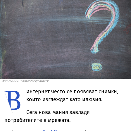
Източник: ThinkStock/Guliver
В
интернет често се появяват снимки,
които изглеждат като илюзия.
Сега нова мания завладя
потребителите в мрежата.