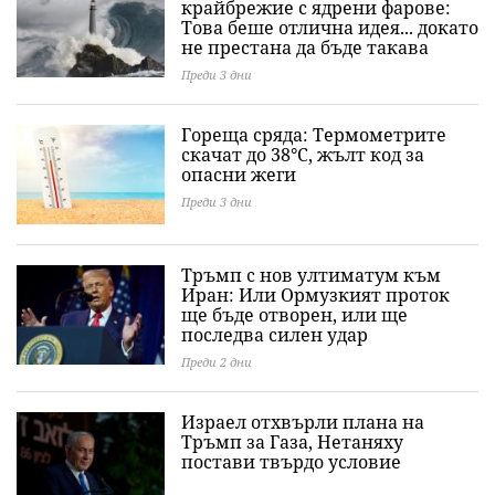
крайбрежие с ядрени фарове:
Това беше отлична идея... докато
не престана да бъде такава
Преди 3 дни
Гореща сряда: Термометрите
скачат до 38°C, жълт код за
опасни жеги
Преди 3 дни
Тръмп с нов ултиматум към
Иран: Или Ормузкият проток
ще бъде отворен, или ще
последва силен удар
Преди 2 дни
Израел отхвърли плана на
Тръмп за Газа, Нетаняху
постави твърдо условие