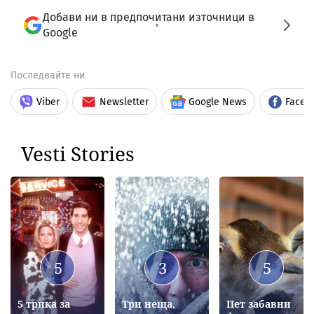
Добави ни в предпочитани източници в
Google
Последвайте ни
Viber
Newsletter
Google News
Faceb
Vesti Stories
5
3
5
5 трика за
Три неща,
Пет забавни