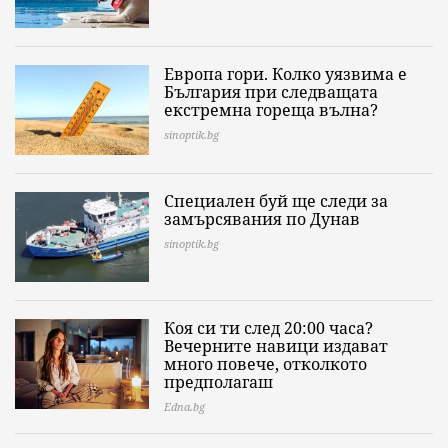
Европа гори. Колко уязвима е
България при следващата
екстремна гореща вълна?
sinoptik.bg
Специален буй ще следи за
замърсявания по Дунав
sinoptik.bg
Коя си ти след 20:00 часа?
Вечерните навици издават
много повече, отколкото
предполагаш
Edna.bg