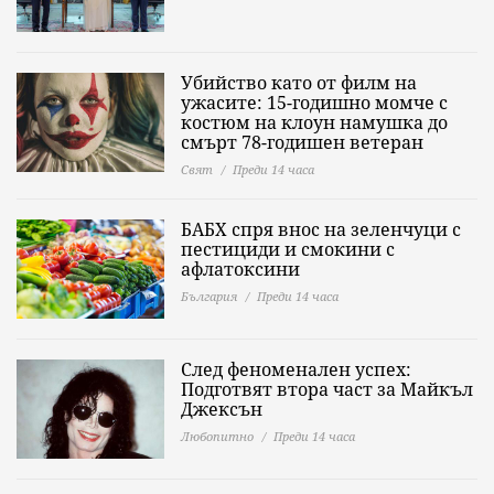
Убийство като от филм на
ужасите: 15-годишно момче с
костюм на клоун намушка до
смърт 78-годишен ветеран
Свят
Преди 14 часа
БАБХ спря внос на зеленчуци с
пестициди и смокини с
афлатоксини
България
Преди 14 часа
След феноменален успех:
Подготвят втора част за Майкъл
Джексън
Любопитно
Преди 14 часа