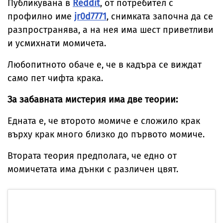
Публикувана в
Reddit
, от потребител с
профилно име
jr0d7771
, снимката започна да се
разпространява, а на нея има шест приветливи
и усмихнати момичета.
Любопитното обаче е, че в кадъра се виждат
само пет чифта крака.
За забавната мистерия има две теории:
Едната е, че второто момиче е сложило крак
върху крак много близко до първото момиче.
Втората теория предполага, че едно от
момичетата има дънки с различен цвят.