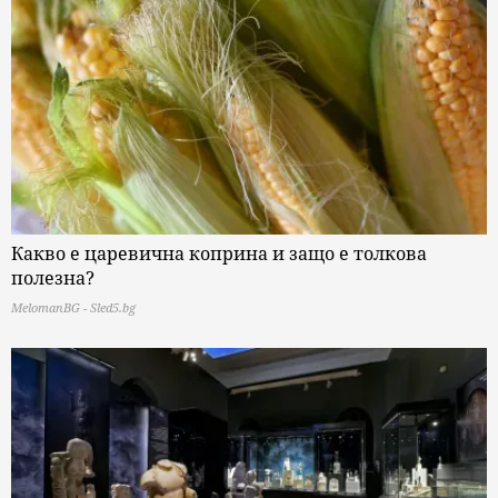
Какво е царевична коприна и защо е толкова
полезна?
MelomanBG - Sled5.bg