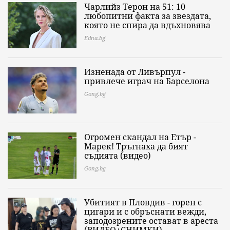
Чарлийз Терон на 51: 10
любопитни факта за звездата,
която не спира да вдъхновява
Edna.bg
Изненада от Ливърпул -
привлече играч на Барселона
Gong.bg
Огромен скандал на Етър -
Марек! Тръгнаха да бият
съдията (видео)
Gong.bg
Убитият в Пловдив - горен с
цигари и с обръснати вежди,
заподозрените остават в ареста
(ВИДЕО+СНИМКИ)