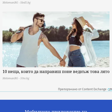
MelomanBG - Sled5.bg
10 неща, които да направиш поне веднъж това лято
MelomanBG - 10te.bg
Препоръчано от Content Exchange
Мобилното приложение на