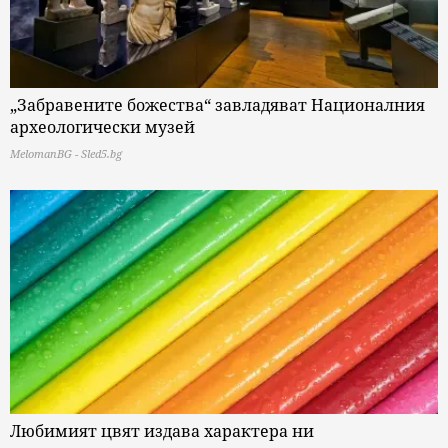
„Забравените божества“ завладяват Националния
археологически музей
MelomanBG - Sled5.bg
Любимият цвят издава характера ни