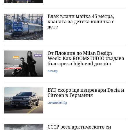
Влак влачи майка 45 метра,
хваната за детска количка с
дете
От Пловдив до Milan Design
Week: Как ROOMSTUDIO създава
български high-end дизайн
biss.bg
BYD скоро ще изпревари Dacia и
Citroеn в Германия
carmarket.bg
СССР осея арктическото си