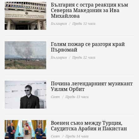
България с остра реакция към
Северна Македония за Ива
Михайлова
България
Преди 12 часа
Голям пожар се разгоря край
Първомай
България
Преди 12 часа
Почина легендарният музикант
Уилям Орбит
Свят
Преди 13 часа
Военен съюз между Турция,
Саудитска Арабия и Пакистан
Свят
Преди 14 часа