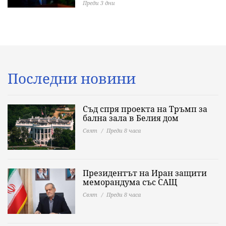
Преди 3 дни
Последни новини
Съд спря проекта на Тръмп за
бална зала в Белия дом
Свят
Преди 8 часа
Президентът на Иран защити
меморандума със САЩ
Свят
Преди 8 часа