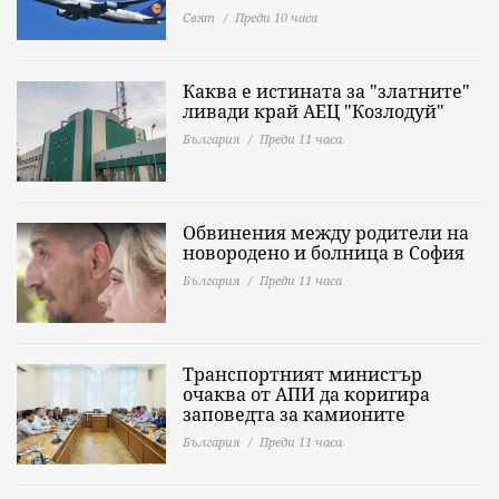
Свят
Преди 10 часа
Каква е истината за "златните"
ливади край АЕЦ "Козлодуй"
България
Преди 11 часа
Обвинения между родители на
новородено и болница в София
България
Преди 11 часа
Транспортният министър
очаква от АПИ да коригира
заповедта за камионите
България
Преди 11 часа