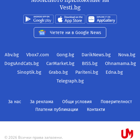
Vesti.bg
Четете ни в Google News
Abv.bg
Vbox7.com
Gong.bg
DarikNews.bg
Nova.bg
DogsAndCats.bg
CarMarket.bg
BISS.bg
Ohnamama.bg
Sinoptik.bg
Grabo.bg
Pariteni.bg
Edna.bg
Telegraph.bg
За нас
За реклама
Общи условия
Поверителност
Платени публикации
Контакти
© 2026 Всички права запазени.