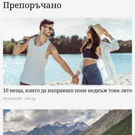
Препоръчано
10 неща, които да направиш поне веднъж това лято
MelomanBG - 10te.bg