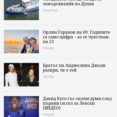
замърсявания по Дунав
sinoptik.bg
Орлин Горанов на 69: Годините
са само цифра – аз се чувствам
на 23
Edna.bg
Братът на Анджелина Джоли
разкри, че е гей
Edna.bg
Давид Кусо със силни думи след
първия си гол за Левски
(ВИДЕО)
Gong.bg