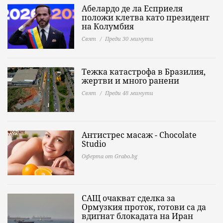
Абелардо де ла Есприеля
положи клетва като президент
на Колумбия
Свят
Преди 30 минути
Тежка катастрофа в Бразилия,
жертви и много ранени
Свят
Преди 48 минути
Антистрес масаж - Chocolate
Studio
Оферта от Grabo.bg
САЩ очакват сделка за
Ормузкия проток, готови са да
вдигнат блокадата на Иран