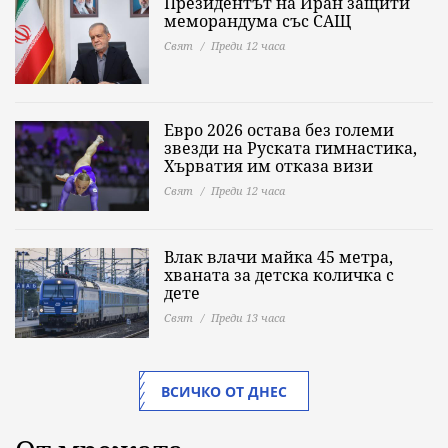
Президентът на Иран защити
меморандума със САЩ
Свят
Преди 12 часа
Евро 2026 остава без големи
звезди на Руската гимнастика,
Хърватия им отказа визи
Свят
Преди 12 часа
Влак влачи майка 45 метра,
хваната за детска количка с
дете
Свят
Преди 13 часа
ВСИЧКО ОТ ДНЕС