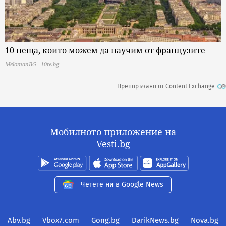
10 неща, които можем да научим от французите
MelomanBG - 10te.bg
Препоръчано от Content Exchange
Мобилното приложение на
Vesti.bg
Четете ни в Google News
Abv.bg
Vbox7.com
Gong.bg
DarikNews.bg
Nova.bg