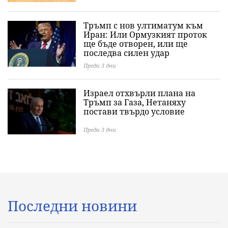
Тръмп с нов ултиматум към
Иран: Или Ормузкият проток
ще бъде отворен, или ще
последва силен удар
Преди 3 дни
Израел отхвърли плана на
Тръмп за Газа, Нетаняху
постави твърдо условие
Преди 3 дни
Последни новини