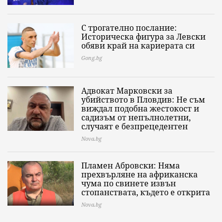
С трогателно послание:
Историческа фигура за Левски
обяви край на кариерата си
Gong.bg
Адвокат Марковски за
убийството в Пловдив: Не съм
виждал подобна жестокост и
садизъм от непълнолетни,
случаят е безпрецедентен
Nova.bg
Пламен Абровски: Няма
прехвърляне на африканска
чума по свинете извън
стопанствата, където е открита
Nova.bg