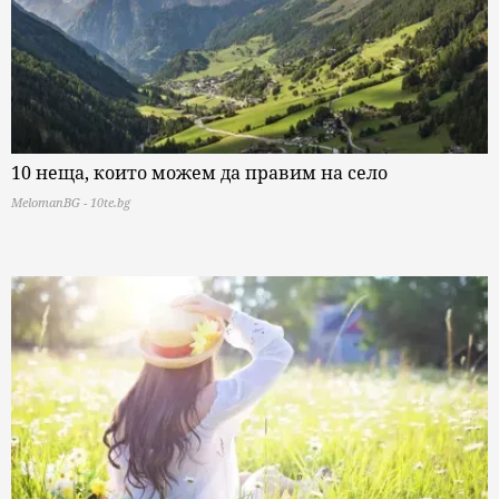
10 неща, които можем да правим на село
MelomanBG - 10te.bg