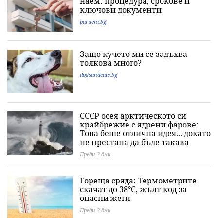
наем: процедура, срокове и
ключови документи
pariteni.bg
Защо кучето ми се задъхва
толкова много?
dogsandcats.bg
СССР осея арктическото си
крайбрежие с ядрени фарове:
Това беше отлична идея... докато
не престана да бъде такава
Преди 3 дни
Гореща сряда: Термометрите
скачат до 38°C, жълт код за
опасни жеги
Преди 3 дни