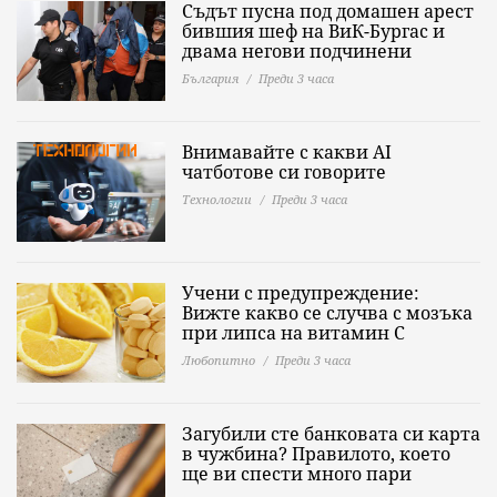
Съдът пусна под домашен арест
бившия шеф на ВиК-Бургас и
двама негови подчинени
България
Преди 3 часа
Внимавайте с какви AI
чатботове си говорите
Технологии
Преди 3 часа
Учени с предупреждение:
Вижте какво се случва с мозъка
при липса на витамин C
Любопитно
Преди 3 часа
Загубили сте банковата си карта
в чужбина? Правилото, което
ще ви спести много пари