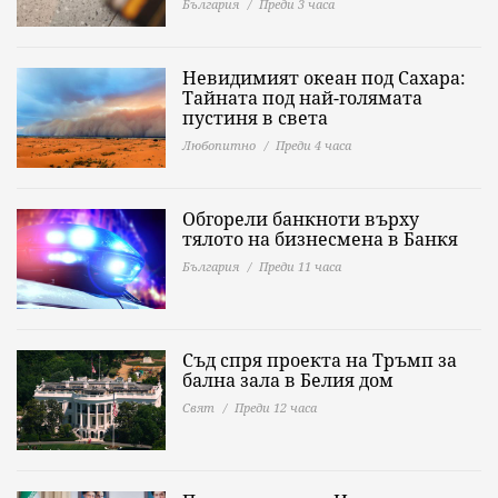
България
Преди 3 часа
Невидимият океан под Сахара:
Тайната под най-голямата
пустиня в света
Любопитно
Преди 4 часа
Обгорели банкноти върху
тялото на бизнесмена в Банкя
България
Преди 11 часа
Съд спря проекта на Тръмп за
бална зала в Белия дом
Свят
Преди 12 часа