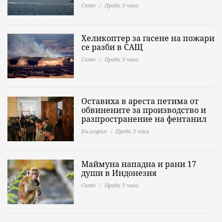
Свят
Преди 3 часа
Хеликоптер за гасене на пожари
се разби в САЩ
Свят
Преди 3 часа
Оставиха в ареста петима от
обвинените за производство и
разпространение на фентанил
България
Преди 3 часа
Маймуна нападна и рани 17
души в Индонезия
Свят
Преди 3 часа