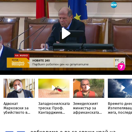
Адвокат
Западнонилската
Земеделският
Времето днес
Марковски за
треска: Проф.
министър за
Изпепелява
убийството в
Кантарджиев
африканската
жега, послед
Пловдив: Случаят
посочи кои хора
чума по свинете:
от внезапни
е
са най-
Няма
бури и град
безпрецедентен,
застрашени от
прехвърляне
такова насилие
заболяването
извън