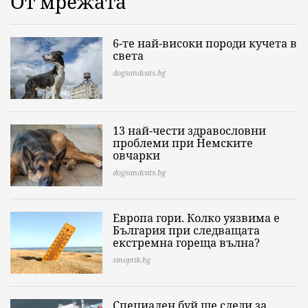
От мрежата
6-те най-високи породи кучета в
света
dogsandcats.bg
13 най-чести здравословни
проблеми при Немските
овчарки
dogsandcats.bg
Европа гори. Колко уязвима е
България при следващата
екстремна гореща вълна?
sinoptik.bg
Специален буй ще следи за