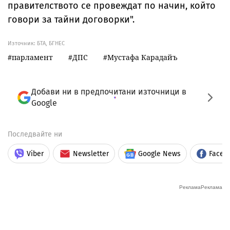
правителството се провеждат по начин, който
говори за тайни договорки".
Източник:
БТА, БГНЕС
парламент
ДПС
Мустафа Карадайъ
Добави ни в предпочитани източници в
Google
Последвайте ни
Viber
Newsletter
Google News
Faceb