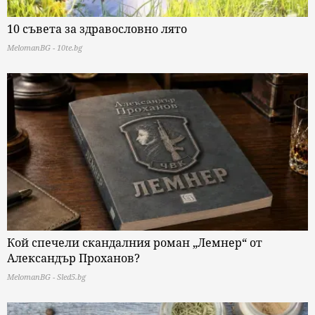
10 съвета за здравословно лято
MelomanBG - 10te.bg
Кой спечели скандалния роман „Лемнер“ от
Александър Проханов?
MelomanBG - Sled5.bg