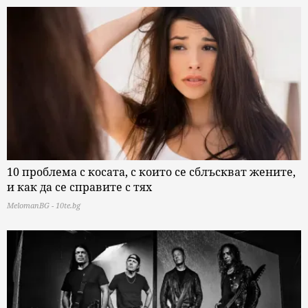
10 проблема с косата, с които се сблъскват жените,
и как да се справите с тях
MelomanBG - 10te.bg