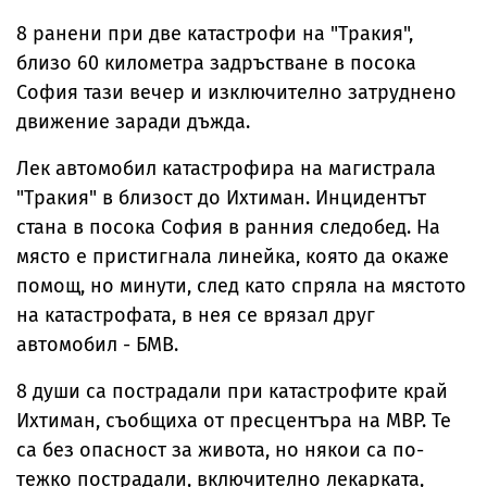
мястото на
инцидентът не е
падналия дрон
преднамерен
8 ранени при две катастрофи на "Тракия",
близо 60 километра задръстване в посока
София тази вечер и изключително затруднено
движение заради дъжда.
Лек автомобил катастрофира на магистрала
"Тракия" в близост до Ихтиман. Инцидентът
стана в посока София в ранния следобед. На
място е пристигнала линейка, която да окаже
помощ, но минути, след като спряла на мястото
на катастрофата, в нея се врязал друг
автомобил - БМВ.
8 души са пострадали при катастрофите край
Ихтиман, съобщиха от пресцентъра на МВР. Те
са без опасност за живота, но някои са по-
тежко пострадали, включително лекарката,