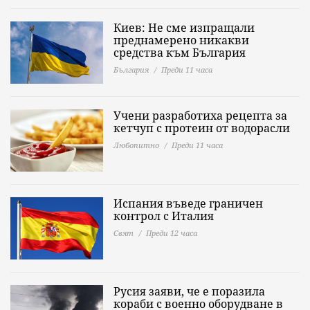
Киев: Не сме изпращали
преднамерено никакви
средства към България
България
Преди 11 часа
Учени разработиха рецепта за
кетчуп с протеин от водорасли
Любопитно
Преди 11 часа
Испания въведе граничен
контрол с Италия
Свят
Преди 12 часа
Русия заяви, че е поразила
кораби с военно оборудване в