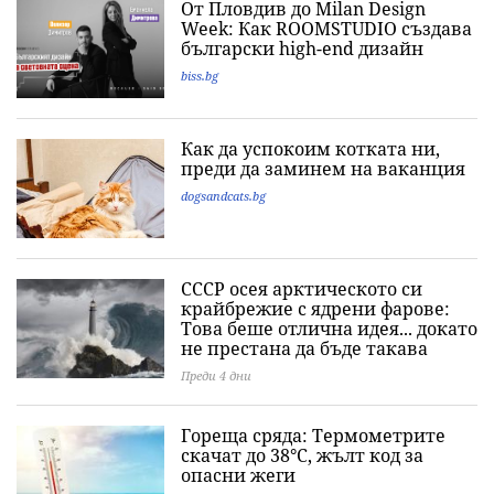
От Пловдив до Milan Design
Week: Как ROOMSTUDIO създава
български high-end дизайн
biss.bg
Как да успокоим котката ни,
преди да заминем на ваканция
dogsandcats.bg
СССР осея арктическото си
крайбрежие с ядрени фарове:
Това беше отлична идея... докато
не престана да бъде такава
Преди 4 дни
Гореща сряда: Термометрите
скачат до 38°C, жълт код за
опасни жеги