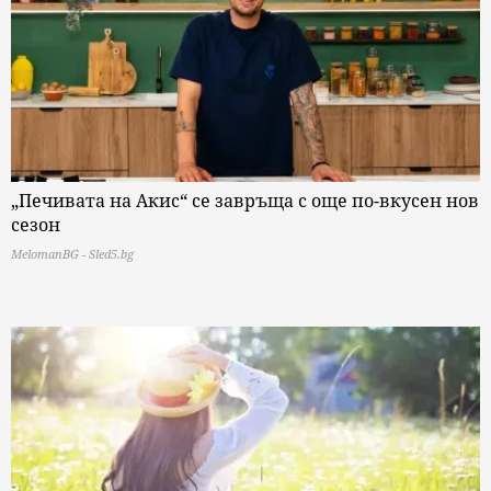
„Печивата на Акис“ се завръща с още по-вкусен нов
сезон
MelomanBG - Sled5.bg