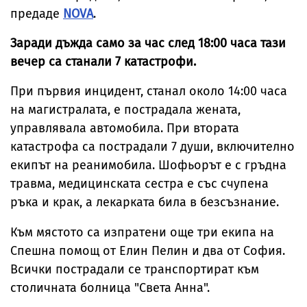
предаде
NOVA
.
Заради дъжда само за час след 18:00 часа тази
вечер са станали 7 катастрофи.
При първия инцидент, станал около 14:00 часа
на магистралата, е пострадала жената,
управлявала автомобила. При втората
катастрофа са пострадали 7 души, включително
екипът на реанимобила. Шофьорът е с гръдна
травма, медицинската сестра е със счупена
ръка и крак, а лекарката била в безсъзнание.
Към мястото са изпратени още три екипа на
Спешна помощ от Елин Пелин и два от София.
Всички пострадали се транспортират към
столичната болница "Света Анна".