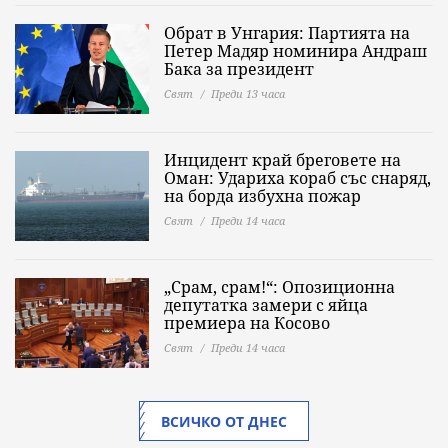
Обрат в Унгария: Партията на
Петер Мадяр номинира Андраш
Бака за президент
Свят
Преди 13 часа
Инцидент край бреговете на
Оман: Удариха кораб със снаряд,
на борда избухна пожар
Свят
Преди 14 часа
„Срам, срам!“: Опозиционна
депутатка замери с яйца
премиера на Косово
Свят
Преди 14 часа
ВСИЧКО ОТ ДНЕС