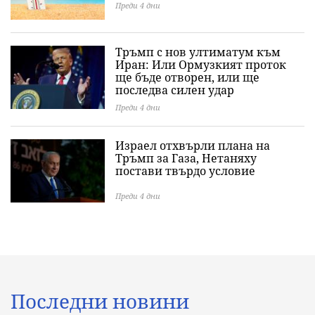
Преди 4 дни
Тръмп с нов ултиматум към
Иран: Или Ормузкият проток
ще бъде отворен, или ще
последва силен удар
Преди 4 дни
Израел отхвърли плана на
Тръмп за Газа, Нетаняху
постави твърдо условие
Преди 4 дни
Последни новини