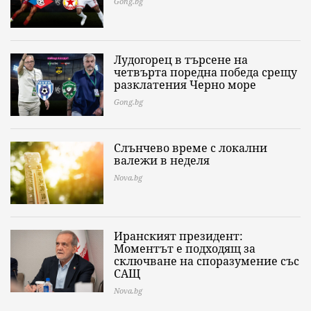
Gong.bg
Лудогорец в търсене на
четвърта поредна победа срещу
разклатения Черно море
Gong.bg
Слънчево време с локални
валежи в неделя
Nova.bg
Иранският президент:
Моментът е подходящ за
сключване на споразумение със
САЩ
Nova.bg