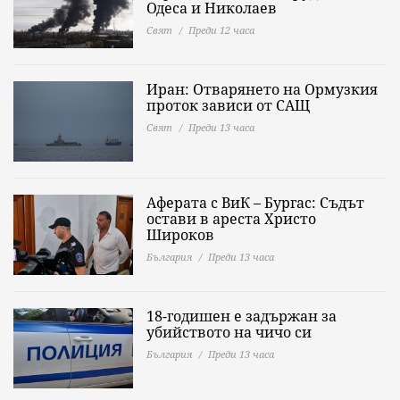
Одеса и Николаев
Свят
Преди 12 часа
Иран: Отварянето на Ормузкия
проток зависи от САЩ
Свят
Преди 13 часа
Аферата с ВиК – Бургас: Съдът
остави в ареста Христо
Широков
България
Преди 13 часа
18-годишен е задържан за
убийството на чичо си
България
Преди 13 часа