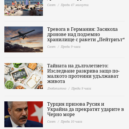
Свят
Преди 47 минути
Тревога в Германия: Засякоха
дронове над подземно
хранилище с ракети „Пейтриът“
Свят
Преди 9 часа
Тайната на дълголетието:
Изследване разкрива защо по-
малкото протеини удължават
живота
Любопитно
Преди 9 часа
Турция призова Русия и
Украйна да прекратят ударите в
Черно море
Свят
Преди 10 часа