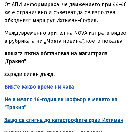
От АПИ информираха, че движението при 44-46
км е ограничено и съветват да се използва
обходният маршрут Ихтиман-София.
Междувременно зрител на NOVA изпрати видео
в рубриката ни „Моята новина”, което показва
лошата пътна обстановка на магистрала
„Тракия”
заради силен дъжд.
Вижте какво време ни чака
Не е имало 16-годишен шофьор в мелето на
"Тракия"
Защо се стигна до катастрофите край Ихтиман