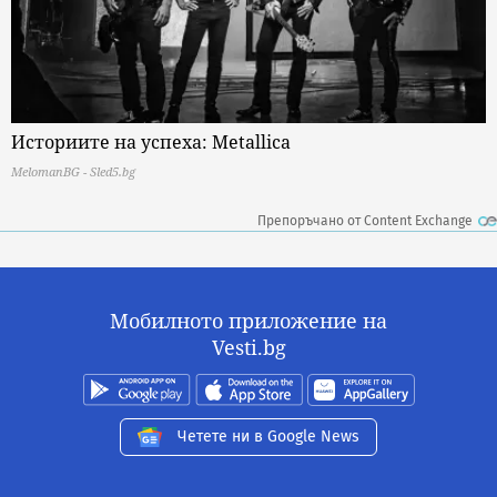
Историите на успеха: Metallica
MelomanBG - Sled5.bg
Препоръчано от Content Exchange
Мобилното приложение на
Vesti.bg
Четете ни в Google News