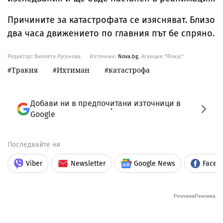
Причините за катастрофата се изясняват. Близо
два часа движението по главния път бе спряно.
Редактор: Виолета Русенова
Източник:
Nova.bg
, Агенция "Фокус"
Тракия
Ихтиман
катастрофа
Добави ни в предпочитани източници в
Google
Последвайте ни
Viber
Newsletter
Google News
Faceb