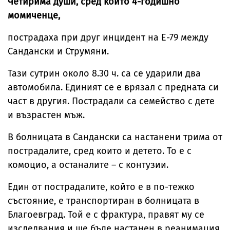
Четирима души, сред които 4-годишно
момиченце,
пострадаха при друг инцидент на Е-79 между
Сандански и Струмяни.
Тази сутрин около 8.30 ч. са се ударили два
автомобила. Единият се е врязал с предната си
част в другия. Пострадали са семейство с дете
и възрастен мъж.
В болницата в Сандански са настанени трима от
пострадалите, сред които и детето. То е с
комоцио, а останалите – с контузии.
Един от пострадалите, който е в по-тежко
състояние, е транспортиран в болницата в
Благоевград. Той е с фрактура, правят му се
изследвания и ще бъде настанен в реанимация.