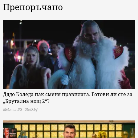
Препоръчано
Дядо Коледа пак сменя правилата. Готови ли сте за
„Брутална нощ 2“?
MelomanBG - Sled5.bg