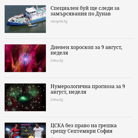
Специален буй ще следи за
замърсявания по Дунав
sinoptik.bg
Дневен хороскоп за 9 август,
неделя
Edna.bg
Нумерологична прогноза за 9
август, неделя
Edna.bg
ЦСКА без право на грешка
срещу Септември София