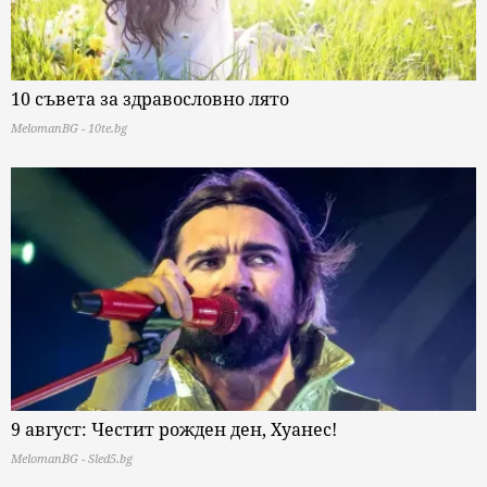
10 съвета за здравословно лято
MelomanBG - 10te.bg
9 август: Честит рожден ден, Хуанес!
MelomanBG - Sled5.bg