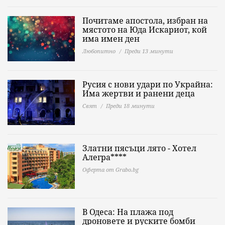
Почитаме апостола, избран на
мястото на Юда Искариот, кой
има имен ден
Любопитно
Преди 13 минути
Русия с нови удари по Украйна:
Има жертви и ранени деца
Свят
Преди 18 минути
Златни пясъци лято - Хотел
Алегра****
Оферта от Grabo.bg
В Одеса: На плажа под
дроновете и руските бомби