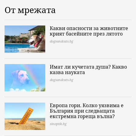
От мрежата
Какви опасности за животните
крият басейните през лятото
dogsandcats.bg
Имат ли кучетата душа? Какво
казва науката
dogsandcats.bg
Европа гори. Колко уязвима е
България при следващата
екстремна гореща вълна?
sinoptik.bg