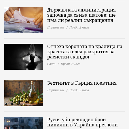
Държавната администрация
започва да свива щатове: ще
има ли реални съкращения
Парите ни
Преди 2 часа
Отнеха короната на кралица на
красотата след разкрития за
расистки скандал
Свят
Преди 2 часа
Зехтинът в Гърция поевтиня
Парите ни
Преди 2 часа
Русия уби рекорден брой
цивилни в Украйна през юли