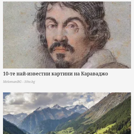
10-те най-известни картини на Караваджо
MelomanBG - 10te.bg