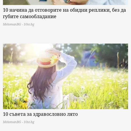
10 начина да отговорите на обидни реплики, без да
губите самообладание
MelomanBG - 10te.bg
10 съвета за здравословно лято
MelomanBG - 10te.bg