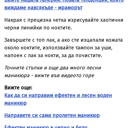
Вижте нашата галерия: Новата тенденция, която
виждаме навсякъде - мраморът
Накрая с прецизна четка изрисувайте хаотични
черни линийки по ноктите.
Завършете с топ лак, а ако сте изцапали кожата
около ноктите, използвайте тампон за уши,
напоен с лак за нокти, за да почистите.
Точните стъпки и още два много лесни
маникюра - вижте във видеото горе
Вижте още:
Как да си направим ефектен и лесен воден
маникюр
Направете си сами пролетен маникюр
Ефектен маникюр в черно и бяло