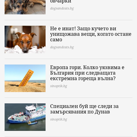
овчарки
dogsandcats.bg
Не е инат! Защо кучето ви
унищожава вещи, когато остане
само
dogsandcats.bg
Европа гори. Колко уязвима е
България при следващата
екстремна гореща вълна?
sinoptik.bg
Специален буй ще следи за
замърсявания по Дунав
sinoptik.bg