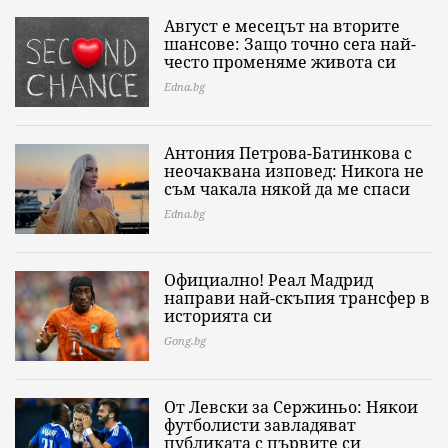
Август е месецът на вторите
шансове: Защо точно сега най-
често променяме живота си
Edna.bg
Антония Петрова-Батинкова с
неочаквана изповед: Никога не
съм чакала някой да ме спаси
Edna.bg
Официално! Реал Мадрид
направи най-скъпия трансфер в
историята си
Gong.bg
От Левски за Сержиньо: Някои
футболисти завладяват
публиката с първите си