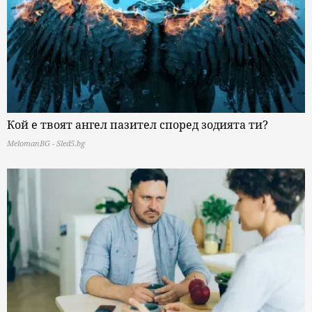
Кой е твоят ангел пазител според зодията ти?
MelomanBG - Sled5.bg