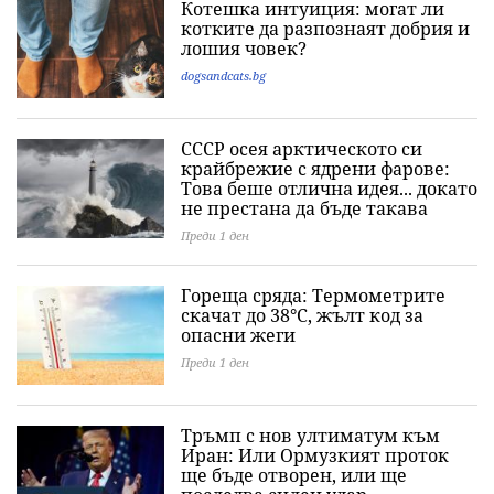
Котешка интуиция: могат ли
котките да разпознаят добрия и
лошия човек?
dogsandcats.bg
СССР осея арктическото си
крайбрежие с ядрени фарове:
Това беше отлична идея... докато
не престана да бъде такава
Преди 1 ден
Гореща сряда: Термометрите
скачат до 38°C, жълт код за
опасни жеги
Преди 1 ден
Тръмп с нов ултиматум към
Иран: Или Ормузкият проток
ще бъде отворен, или ще