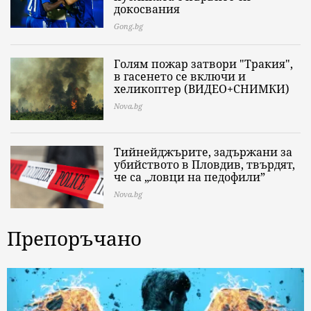
докосвания
Gong.bg
Голям пожар затвори "Тракия",
в гасенето се включи и
хеликоптер (ВИДЕО+СНИМКИ)
Nova.bg
Тийнейджърите, задържани за
убийството в Пловдив, твърдят,
че са „ловци на педофили”
Nova.bg
Препоръчано