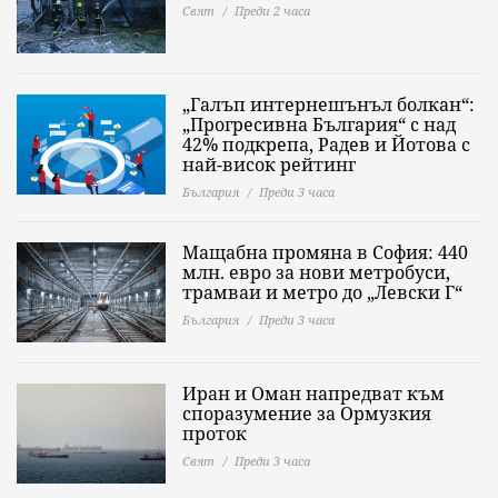
Свят
Преди 2 часа
„Галъп интернешънъл болкан“:
„Прогресивна България“ с над
42% подкрепа, Радев и Йотова с
най-висок рейтинг
България
Преди 3 часа
Мащабна промяна в София: 440
млн. евро за нови метробуси,
трамваи и метро до „Левски Г“
България
Преди 3 часа
Иран и Оман напредват към
споразумение за Ормузкия
проток
Свят
Преди 3 часа