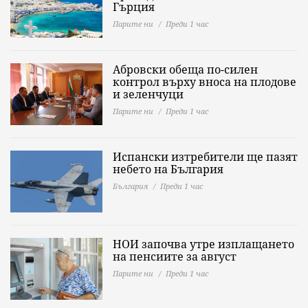
Гърция
Парите ни
Преди 1 час
Абровски обеща по-силен
контрол върху вноса на плодове
и зеленчуци
Парите ни
Преди 1 час
Испански изтребители ще пазят
небето на България
България
Преди 1 час
НОИ започва утре изплащането
на пенсиите за август
Парите ни
Преди 1 час