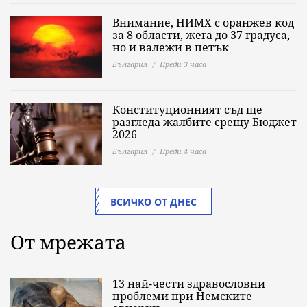
Внимание, НИМХ с оранжев код
за 8 области, жега до 37 градуса,
но и валежи в петък
България
Преди 3 часа
Конституционният съд ще
разгледа жалбите срещу Бюджет
2026
България
Преди 4 часа
ВСИЧКО ОТ ДНЕС
От мрежата
13 най-чести здравословни
проблеми при Немските