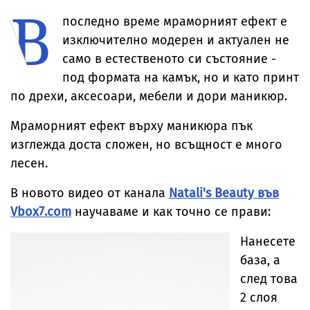
В
Брус Уилис след
невиждано
от дома им
юбилея ѝ
досега явление
последно време мраморният ефект е
изключително модерен и актуален не
само в естественото си състояние -
под формата на камък, но и като принт
по дрехи, аксесоари, мебели и дори маникюр.
Мраморният ефект върху маникюра пък
изглежда доста сложен, но всъщност е много
лесен.
В новото видео от канала
Natali's Beauty във
Vbox7.com
научаваме и как точно се прави:
Нанесете
база, а
след това
2 слоя