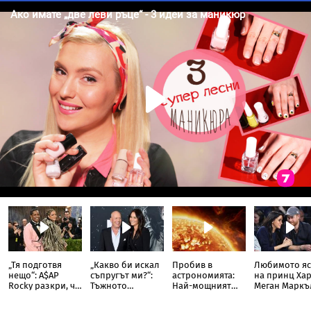
„Тя подготвя
„Какво би искал
Пробив в
Любимото яс
нещо“: A$AP
съпругът ми?“:
астрономията:
на принц Хар
Rocky разкри, че
Тъжното
Най-мощният
Меган Маркъ
Риана записва
признание на
слънчев
разкри
нов албум
съпругата на
телескоп улови
кулинарна т