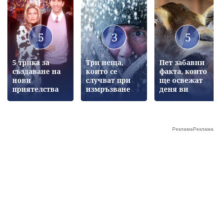
5
3
5
5 трика за
Три неща,
Пет забавни
създаване на
които се
факта, които
нови
случват при
ще освежат
приятелства
измръзване
деня ви