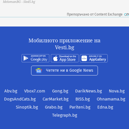
MelomanBG - Sled5.bg
Препоръчано от Content Exchange
Мобилното приложение на
Vesti.bg
Четете ни в Google News
Abv.bg
Vbox7.com
Gong.bg
DarikNews.bg
Nova.bg
DogsAndCats.bg
CarMarket.bg
BISS.bg
Ohnamama.bg
Sinoptik.bg
Grabo.bg
Pariteni.bg
Edna.bg
Telegraph.bg