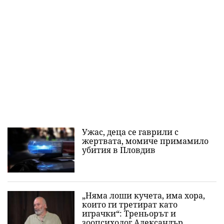
Ужас, деца се гаврили с
жертвата, момиче примамило
убития в Пловдив
„Няма лоши кучета, има хора,
които ги третират като
играчки“: Треньорът и
зоопсихолог Александър