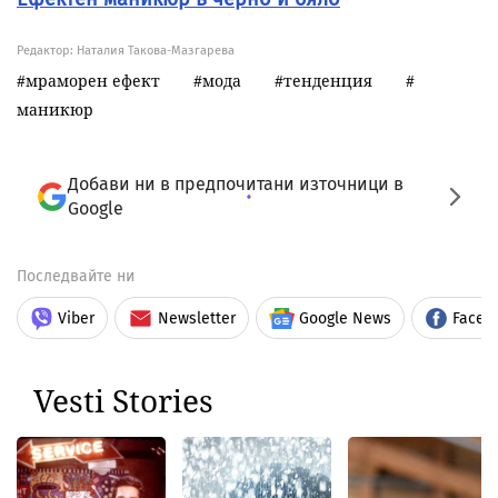
Редактор: Наталия Такова-Мазгарева
мраморен ефект
мода
тенденция
маникюр
Добави ни в предпочитани източници в
Google
Последвайте ни
Viber
Newsletter
Google News
Faceb
Vesti Stories