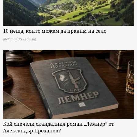
10 неща, които можем да правим на село
MelomanBG - 10te.bg
Кой спечели скандалния роман „Лемнер“ от
Александър Проханов?