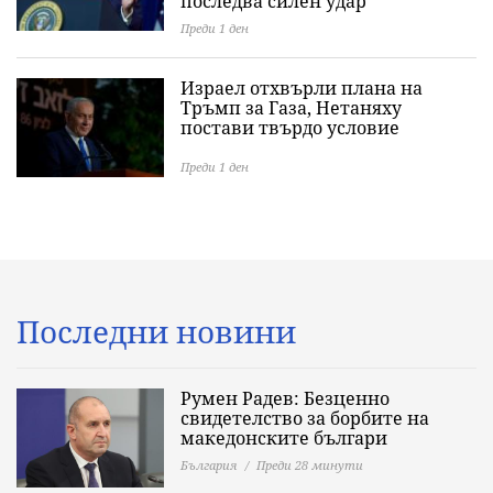
последва силен удар
Преди 1 ден
Израел отхвърли плана на
Тръмп за Газа, Нетаняху
постави твърдо условие
Преди 1 ден
Последни новини
Румен Радев: Безценно
свидетелство за борбите на
македонските българи
България
Преди 28 минути