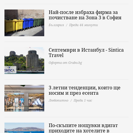
Най-после избраха фирма за
почистване на Зона 3 в София
България
Преди 44 минути
Септември в Истанбул - Sintica
Travel
Оферта от Grabo.bg
3 летни тенденции, които ще
носим и през есента
Любопитно
Преди 1 час
По-скъпите нощувки вдигат
приходите на хотелите в